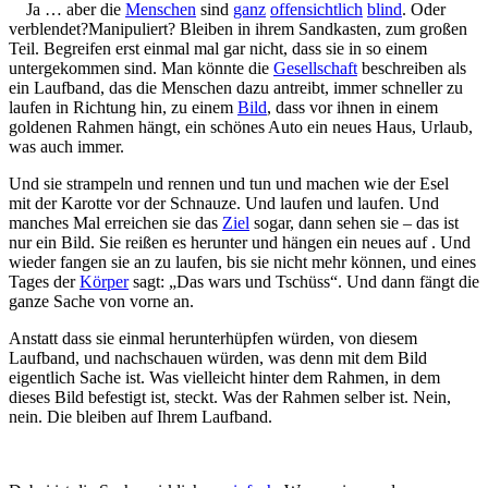
Ja … aber die
Menschen
sind
ganz
offensichtlich
blind
. Oder
verblendet?Manipuliert? Bleiben in ihrem Sandkasten, zum großen
Teil. Begreifen erst einmal mal gar nicht, dass sie in so einem
untergekommen sind. Man könnte die
Gesellschaft
beschreiben als
ein Laufband, das die Menschen dazu antreibt, immer schneller zu
laufen in Richtung hin, zu einem
Bild
, dass vor ihnen in einem
goldenen Rahmen hängt, ein schönes Auto ein neues Haus, Urlaub,
was auch immer.
Und sie strampeln und rennen und tun und machen wie der Esel
mit der Karotte vor der Schnauze. Und laufen und laufen. Und
manches Mal erreichen sie das
Ziel
sogar, dann sehen sie – das ist
nur ein Bild. Sie reißen es herunter und hängen ein neues auf . Und
wieder fangen sie an zu laufen, bis sie nicht mehr können, und eines
Tages der
Körper
sagt: „Das wars und Tschüss“. Und dann fängt die
ganze Sache von vorne an.
Anstatt dass sie einmal herunterhüpfen würden, von diesem
Laufband, und nachschauen würden, was denn mit dem Bild
eigentlich Sache ist. Was vielleicht hinter dem Rahmen, in dem
dieses Bild befestigt ist, steckt. Was der Rahmen selber ist. Nein,
nein. Die bleiben auf Ihrem Laufband.