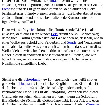
Dabei ist die Sache wirklich so
einfach
. Wenn wir von der
einfachen, wirklich grundlegenden Prämisse ausgehen, dass Gott die
Liebe
ist, und das ist ganz unbestritten so, denn außer der Liebe
beinhaltet alles irgendwo einen Gegensatz – die Liebe aber ist eben
einfach allumfassend und sie beinhaltet jede Komponente, die
irgendwie vorstellbar ist.
Denn wie, so frage
ich
, könnte die allumfassende Liebe jemals
zulassen, dass eines ihrer Kinder
Leid
erfährt? Also – schlichtweg
unmöglich. Darum gestaltet sich das Ganze eben so, dass wir, wie in
einer Wolke aus Schuld und Verderben und
Sünde
und Verzeihung
und blablabla – alles was eben damit zu tun hat – dass wir ihn dieser
Wolke kleben, wir schweben da drin, und sehen vor lauter diesem
Nebel, diesen unendlichen Konsequenzen und Urteilen, die wir
täglich fällen, sehen wir nicht das, was eigentlich die Basis ist.
Nämlich die unendliche Liebe.
Sie ist wie die
Schöpfung
– ewig – unendlich – das heißt also, es
gibt keinen
Dualismus
in der Liebe. Es gibt nur das Eine – das ist
die Liebe, die allumfassende, sich ständig ausbreitende, sich
verströmende Liebe. Das ist die Schöpfung. Wenn wir von dieser
Grundlage ausgehen, dann sehen wir, dass, wenn die Schöpfung
ihre Kinder, die Söhne, die Gottessöhne liebt, in der Art, wie eben
die Liebe gestaltet ist, unendlich, sich verströmend, ohne
Grenzen
,