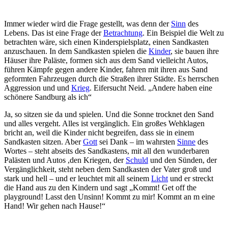
Immer wieder wird die Frage gestellt, was denn der
Sinn
des
Lebens. Das ist eine Frage der
Betrachtung
. Ein Beispiel die Welt zu
betrachten wäre, sich einen Kinderspielsplatz, einen Sandkasten
anzuschauen. In dem Sandkasten spielen die
Kinder
, sie bauen ihre
Häuser ihre Paläste, formen sich aus dem Sand vielleicht Autos,
führen Kämpfe gegen andere Kinder, fahren mit ihren aus Sand
geformten Fahrzeugen durch die Straßen ihrer Städte. Es herrschen
Aggression und und
Krieg
. Eifersucht Neid. „Andere haben eine
schönere Sandburg als ich“
Ja, so sitzen sie da und spielen. Und die Sonne trocknet den Sand
und alles vergeht. Alles ist vergänglich. Ein großes Wehklagen
bricht an, weil die Kinder nicht begreifen, dass sie in einem
Sandkasten sitzen. Aber
Gott
sei Dank – im wahrsten
Sinne
des
Wortes – steht abseits des Sandkastens, mit all den wunderbaren
Palästen und Autos ,den Kriegen, der
Schuld
und den Sünden, der
Vergänglichkeit, steht neben dem Sandkasten der Vater groß und
stark und hell – und er leuchtet mit all seinem
Licht
und er streckt
die Hand aus zu den Kindern und sagt „Kommt! Get off the
playground! Lasst den Unsinn! Kommt zu mir! Kommt an m eine
Hand! Wir gehen nach Hause!“