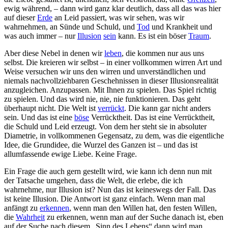
ewig während, – dann wird ganz klar deutlich, dass all das was hier
auf dieser
Erde
an Leid passiert, was wir sehen, was wir
wahrnehmen, an Sünde und Schuld, und
Tod
und Krankheit und
was auch immer – nur
Illusion
sein
kann. Es ist ein böser
Traum
.
Aber diese Nebel in denen wir
leben
, die kommen nur aus uns
selbst. Die kreieren wir selbst – in einer vollkommen wirren Art und
Weise versuchen wir uns den wirren und unverständlichen und
niemals nachvollziehbaren Geschehnissen in dieser Illusionsrealität
anzugleichen. Anzupassen. Mit Ihnen zu spielen. Das Spiel richtig
zu spielen. Und das wird nie, nie, nie funktionieren. Das geht
überhaupt nicht. Die Welt ist
verrückt
. Die kann gar nicht anders
sein. Und das ist eine
böse
Verrücktheit. Das ist eine Verrücktheit,
die Schuld und Leid erzeugt. Von dem her steht sie in absoluter
Diametrie, in vollkommenen Gegensatz, zu dem, was die eigentliche
Idee, die Grundidee, die Wurzel des Ganzen ist – und das ist
allumfassende ewige Liebe. Keine Frage.
Ein Frage die auch gern gestellt wird, wie kann ich denn nun mit
der Tatsache umgehen, dass die Welt, die erlebe, die ich
wahrnehme, nur Illusion ist? Nun das ist keineswegs der Fall. Das
ist keine Illusion. Die Antwort ist ganz einfach. Wenn man mal
anfängt zu
erkennen
, wenn man den Willen hat, den festen Willen,
die
Wahrheit
zu erkennen, wenn man auf der Suche danach ist, eben
auf der Suche nach diesem „Sinn des Lebens“ dann wird man