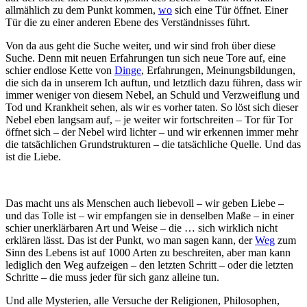
allmählich zu dem Punkt kommen,
wo
sich eine Tür öffnet. Einer
Tür die zu einer anderen Ebene des Verständnisses führt.
Von da aus geht die Suche weiter, und wir sind froh über diese
Suche. Denn mit neuen Erfahrungen tun sich neue Tore auf, eine
schier endlose Kette von
Dinge
, Erfahrungen, Meinungsbildungen,
die sich da in unserem Ich auftun, und letztlich dazu führen, dass wir
immer weniger von diesem Nebel, an Schuld und Verzweiflung und
Tod und Krankheit sehen, als wir es vorher taten. So löst sich dieser
Nebel eben langsam auf, – je weiter wir fortschreiten – Tor für Tor
öffnet sich – der Nebel wird lichter – und wir erkennen immer mehr
die tatsächlichen Grundstrukturen – die tatsächliche Quelle. Und das
ist die Liebe.
Das macht uns als Menschen auch liebevoll – wir geben Liebe –
und das Tolle ist – wir empfangen sie in denselben Maße – in einer
schier unerklärbaren Art und Weise – die … sich wirklich nicht
erklären lässt. Das ist der Punkt, wo man sagen kann, der
Weg
zum
Sinn des Lebens ist auf 1000 Arten zu beschreiten, aber man kann
lediglich den Weg aufzeigen – den letzten Schritt – oder die letzten
Schritte – die muss jeder für sich ganz alleine tun.
Und alle Mysterien, alle Versuche der Religionen, Philosophen,