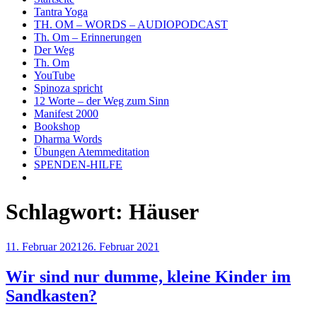
Tantra Yoga
TH. OM – WORDS – AUDIOPODCAST
Th. Om – Erinnerungen
Der Weg
Th. Om
YouTube
Spinoza spricht
12 Worte – der Weg zum Sinn
Manifest 2000
Bookshop
Dharma Words
Übungen Atemmeditation
SPENDEN-HILFE
Schlagwort:
Häuser
Veröffentlicht
11. Februar 2021
26. Februar 2021
am
Wir sind nur dumme, kleine Kinder im
Sandkasten?