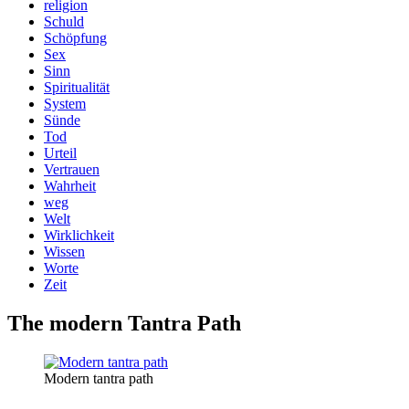
religion
Schuld
Schöpfung
Sex
Sinn
Spiritualität
System
Sünde
Tod
Urteil
Vertrauen
Wahrheit
weg
Welt
Wirklichkeit
Wissen
Worte
Zeit
The modern Tantra Path
Modern tantra path