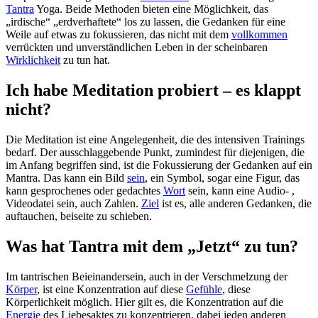
Tantra
Yoga. Beide Methoden bieten eine Möglichkeit, das
„irdische“ „erdverhaftete“ los zu lassen, die Gedanken für eine
Weile auf etwas zu fokussieren, das nicht mit dem
vollkommen
verrückten und unverständlichen Leben in der scheinbaren
Wirklichkeit
zu tun hat.
Ich habe Meditation probiert – es klappt
nicht?
Die Meditation ist eine Angelegenheit, die des intensiven Trainings
bedarf. Der ausschlaggebende Punkt, zumindest für diejenigen, die
im Anfang begriffen sind, ist die Fokussierung der Gedanken auf ein
Mantra. Das kann ein Bild
sein
, ein Symbol, sogar eine Figur, das
kann gesprochenes oder gedachtes
Wort
sein, kann eine Audio- ,
Videodatei sein, auch Zahlen.
Ziel
ist es, alle anderen Gedanken, die
auftauchen, beiseite zu schieben.
Was hat Tantra mit dem „Jetzt“ zu tun?
Im tantrischen Beieinandersein, auch in der Verschmelzung der
Körper
, ist eine Konzentration auf diese
Gefühle
, diese
Körperlichkeit möglich. Hier gilt es, die Konzentration auf die
Energie
des Liebesaktes zu konzentrieren, dabei jeden anderen