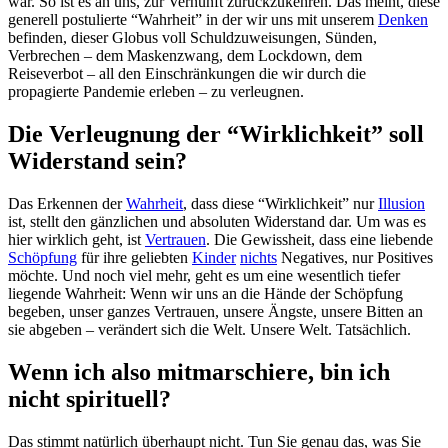
war. So ist es an uns, zur Vernunft zurückzukehren. Das meint, diese
generell postulierte “Wahrheit” in der wir uns mit unserem
Denken
befinden, dieser Globus voll Schuldzuweisungen, Sünden,
Verbrechen – dem Maskenzwang, dem Lockdown, dem
Reiseverbot – all den Einschränkungen die wir durch die
propagierte Pandemie erleben – zu verleugnen.
Die Verleugnung der “Wirklichkeit” soll
Widerstand sein?
Das Erkennen der
Wahrheit
, dass diese “Wirklichkeit” nur
Illusion
ist, stellt den gänzlichen und absoluten Widerstand dar. Um was es
hier wirklich geht, ist
Vertrauen
. Die Gewissheit, dass eine liebende
Schöpfung
für ihre geliebten
Kinder
nichts
Negatives, nur Positives
möchte. Und noch viel mehr, geht es um eine wesentlich tiefer
liegende Wahrheit: Wenn wir uns an die Hände der Schöpfung
begeben, unser ganzes Vertrauen, unsere Ängste, unsere Bitten an
sie abgeben – verändert sich die Welt. Unsere Welt. Tatsächlich.
Wenn ich also mitmarschiere, bin ich
nicht spirituell?
Das stimmt natürlich überhaupt nicht. Tun Sie genau das, was Sie