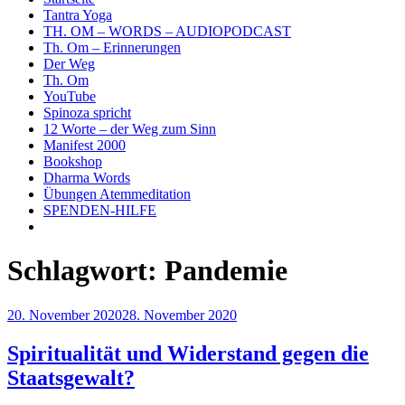
Tantra Yoga
TH. OM – WORDS – AUDIOPODCAST
Th. Om – Erinnerungen
Der Weg
Th. Om
YouTube
Spinoza spricht
12 Worte – der Weg zum Sinn
Manifest 2000
Bookshop
Dharma Words
Übungen Atemmeditation
SPENDEN-HILFE
Schlagwort:
Pandemie
Veröffentlicht
20. November 2020
28. November 2020
am
Spiritualität und Widerstand gegen die
Staatsgewalt?