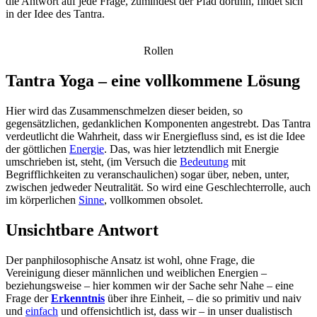
die Antwort auf jede Frage, zumindest der Pfad dorthin, findet sich
in der Idee des Tantra.
Rollen
Tantra Yoga – eine vollkommene Lösung
Hier wird das Zusammenschmelzen dieser beiden, so
gegensätzlichen, gedanklichen Komponenten angestrebt. Das Tantra
verdeutlicht die Wahrheit, dass wir Energiefluss sind, es ist die Idee
der göttlichen
Energie
. Das, was hier letztendlich mit Energie
umschrieben ist, steht, (im Versuch die
Bedeutung
mit
Begrifflichkeiten zu veranschaulichen) sogar über, neben, unter,
zwischen jedweder Neutralität. So wird eine Geschlechterrolle, auch
im körperlichen
Sinne
, vollkommen obsolet.
Unsichtbare Antwort
Der panphilosophische Ansatz ist wohl, ohne Frage, die
Vereinigung dieser männlichen und weiblichen Energien –
beziehungsweise – hier kommen wir der Sache sehr Nahe – eine
Frage der
Erkenntnis
über ihre Einheit, – die so primitiv und naiv
und
einfach
und offensichtlich ist, dass wir – in unser dualistisch