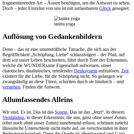
fragmentierenden Art – Äonen benötigen, um die Antwort zu sehen.
Doch – jeder Einzelne von uns ist mit unfassbarem
Glück
gesegnet.
tantra yoga
Auflösung von Gedankenbildern
Denn – das ist eine unumstößliche Tatsache, die sich aus der
Begrifflichkeit „Schöpfung, Liebe“ schlussfolgert – der Pfad, auf
dem wir unser Leben beschreiten, führt durch Tore der Erkenntnis,
welche die WUNDERsame Eigenschaft aufweisen, unser
chaotisches, dualistisches, urteilendes
Denksystem
aufzulösen.
Zeit
existiert für die Liebe, für die Schöpfung nicht. So gelangen wir
zwangsläufig an diese Türen, schreiten durch sie hindurch – und
verstehen
. Finden die Antwort.
Allumfassendes Alleins
Wir sind. Es ist. Das ist das
Sosein
. Das ist das „Jetzt“. In diesem
Verständnis
, in dieser Erkenntnis, die uns, ganz ohne unser Zutun,
(eher noch ohne unser Zutun) zunehmend erfasst, scheinen zutiefst
illusorische Unterschiede nicht mehr auf, sie verschwinden in ihrer
Bedeutungslosigkeit. Denn die Quelle ist allumfassend und Ganz.