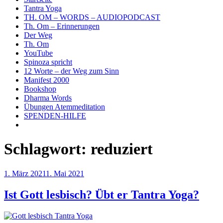
Tantra Yoga
TH. OM – WORDS – AUDIOPODCAST
Th. Om – Erinnerungen
Der Weg
Th. Om
YouTube
Spinoza spricht
12 Worte – der Weg zum Sinn
Manifest 2000
Bookshop
Dharma Words
Übungen Atemmeditation
SPENDEN-HILFE
Schlagwort:
reduziert
Veröffentlicht
1. März 2021
1. Mai 2021
am
Ist Gott lesbisch? Übt er Tantra Yoga?