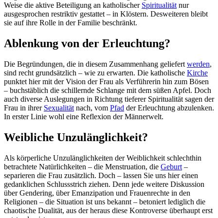
Weise die aktive Beteiligung an katholischer
Spiritualität
nur
ausgesprochen restriktiv gestattet – in Klöstern. Desweiteren bleibt
sie auf ihre Rolle in der Familie beschränkt.
Ablenkung von der Erleuchtung?
Die Begründungen, die in diesem Zusammenhang geliefert
werden
,
sind recht grundsätzlich – wie zu erwarten. Die katholische
Kirche
punktet hier mit der Vision der Frau als Verführerin hin zum Bösen
– buchstäblich die schillernde Schlange mit dem süßen Apfel. Doch
auch diverse Auslegungen in Richtung tieferer Spiritualität sagen der
Frau in ihrer
Sexualität
nach, vom
Pfad
der Erleuchtung abzulenken.
In erster Linie wohl eine Reflexion der Männerwelt.
Weibliche Unzulänglichkeit?
Als körperliche Unzulänglichkeiten der Weiblichkeit schlechthin
betrachtete Natürlichkeiten – die Menstruation, die
Geburt
–
separieren die Frau zusätzlich. Doch – lassen Sie uns hier einen
gedanklichen Schlussstrich ziehen. Denn jede weitere Diskussion
über Gendering, über Emanzipation und Frauenrechte in den
Religionen – die Situation ist uns bekannt – betoniert lediglich die
chaotische Dualität, aus der heraus diese Kontroverse überhaupt erst