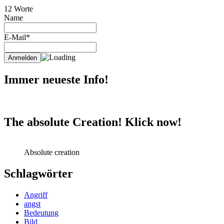
12 Worte
Name
E-Mail*
Immer neueste Info!
The absolute Creation! Klick now!
Absolute creation
Schlagwörter
Angriff
angst
Bedeutung
Bild