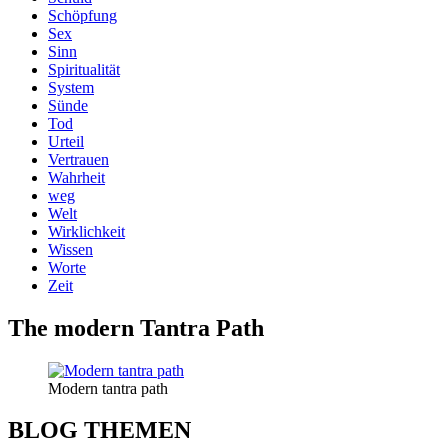
Schöpfung
Sex
Sinn
Spiritualität
System
Sünde
Tod
Urteil
Vertrauen
Wahrheit
weg
Welt
Wirklichkeit
Wissen
Worte
Zeit
The modern Tantra Path
Modern tantra path
BLOG THEMEN