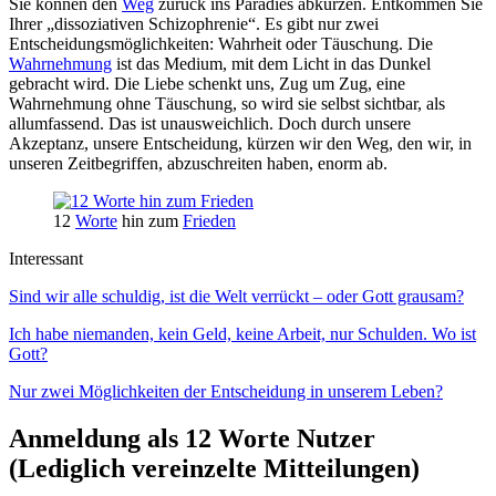
Sie können den
Weg
zurück ins Paradies abkürzen. Entkommen Sie
Ihrer „dissoziativen Schizophrenie“. Es gibt nur zwei
Entscheidungsmöglichkeiten: Wahrheit oder Täuschung. Die
Wahrnehmung
ist das Medium, mit dem Licht in das Dunkel
gebracht wird. Die Liebe schenkt uns, Zug um Zug, eine
Wahrnehmung ohne Täuschung, so wird sie selbst sichtbar, als
allumfassend. Das ist unausweichlich. Doch durch unsere
Akzeptanz, unsere Entscheidung, kürzen wir den Weg, den wir, in
unseren Zeitbegriffen, abzuschreiten haben, enorm ab.
12
Worte
hin zum
Frieden
Interessant
Sind wir alle schuldig, ist die Welt verrückt – oder Gott grausam?
Ich habe niemanden, kein Geld, keine Arbeit, nur Schulden. Wo ist
Gott?
Nur zwei Möglichkeiten der Entscheidung in unserem Leben?
Anmeldung als 12 Worte Nutzer
(Lediglich vereinzelte Mitteilungen)