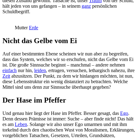
diesen Zustand gewöhnt. Tatsache ist, unser
Traum
von der Schuld,
hält jeden von uns gefangen – in seinem
ganz
persönlichen
Schuldbegriff.
Mutter
Erde
Nicht das Gelbe vom Ei
Auf einer bestimmten Ebene scheinen wir nun aber zu begreifen,
dass das System, welches wir so erschufen, nicht das Gelbe vom Ei
ist. Die große Sinnsuche beginnt – manchmal – andere nehmen
einfach
nur hin,
leiden
, ertragen, versuchen, lethargisch nahezu, ihre
Zeit
abzusitzen. Der Punkt, zu dem wir hinlangen möchten, ist nun,
diese Lebensstruktur ein wenig distanziert zu betrachten. Welche
Mittel sind uns denn zur Sinnsuche überhaupt gegeben?
Der Hase im Pfeffer
Und genau hier liegt der Hase im Pfeffer. Besser gesagt, das
Ego
.
Denn dessen Prämisse ist immer: Suche – aber finde nicht! Das hält
es am
Leben
. Solange wir also unser Ego umarmen und mit ihm
torkelnd durch den chaotischen Wust von Moralismen, Erklärungen,
vorgeblichen Tatsachen, Gesetzen, Urteilen, Grundsätzen,