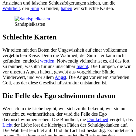
Ansichten und falschen Schlussfolgerungen ziehen, um die
Wahrheit
, den
Sinn
zu finden,
haben
wir schlechte Karten.
Sandspielkasten
Schlechte Karten
Wir reiten mit den Boten der Ungewissheit auf einer vollkommen
vergeblichen Reise. Denn die Wahrheit, der Sinn – er kann nicht
gefunden, entdeckt
werden
. Notwendig vielmehr ist es, all das fort
zu räumen, was ihn für uns unsichtbar
macht
. Die Lumpen, die wir
vor unseren Augen haben, gewebt aus vorgeblicher Sünde,
Minderwert, und vor allem
Angst
. Die Angst vor einem strafenden
Gott, aus der diese Gesellschaftsstruktur entstanden ist.
Die Felle des Ego schwimmen davon
Wer sich in die Liebe begibt, wer sich zu ihr bekennt, wer sie nur
versucht, zu verinnerlichen, der wird die Felle des Ego
davonschwimmen sehen. Die Blindheit, die
Dunkelheit
vergeht, das
Licht
der Liebe löst die klebrigen Fäden der Schuldgedanken auf.
Die Wahrheit leuchtet auf. Und ihr Licht ist beständig. Es findet sich
in uns. Es ist immer schon in uns, es ist die Basis unter den