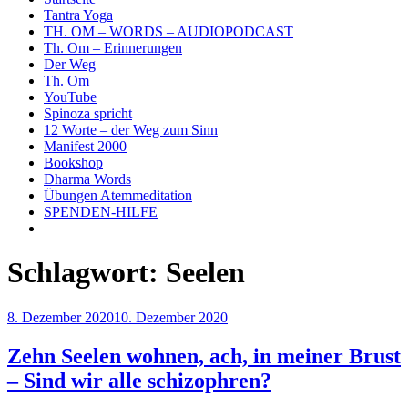
Tantra Yoga
TH. OM – WORDS – AUDIOPODCAST
Th. Om – Erinnerungen
Der Weg
Th. Om
YouTube
Spinoza spricht
12 Worte – der Weg zum Sinn
Manifest 2000
Bookshop
Dharma Words
Übungen Atemmeditation
SPENDEN-HILFE
Schlagwort:
Seelen
Veröffentlicht
8. Dezember 2020
10. Dezember 2020
am
Zehn Seelen wohnen, ach, in meiner Brust
– Sind wir alle schizophren?