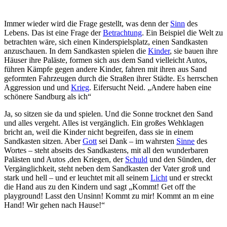
Immer wieder wird die Frage gestellt, was denn der
Sinn
des
Lebens. Das ist eine Frage der
Betrachtung
. Ein Beispiel die Welt zu
betrachten wäre, sich einen Kinderspielsplatz, einen Sandkasten
anzuschauen. In dem Sandkasten spielen die
Kinder
, sie bauen ihre
Häuser ihre Paläste, formen sich aus dem Sand vielleicht Autos,
führen Kämpfe gegen andere Kinder, fahren mit ihren aus Sand
geformten Fahrzeugen durch die Straßen ihrer Städte. Es herrschen
Aggression und und
Krieg
. Eifersucht Neid. „Andere haben eine
schönere Sandburg als ich“
Ja, so sitzen sie da und spielen. Und die Sonne trocknet den Sand
und alles vergeht. Alles ist vergänglich. Ein großes Wehklagen
bricht an, weil die Kinder nicht begreifen, dass sie in einem
Sandkasten sitzen. Aber
Gott
sei Dank – im wahrsten
Sinne
des
Wortes – steht abseits des Sandkastens, mit all den wunderbaren
Palästen und Autos ,den Kriegen, der
Schuld
und den Sünden, der
Vergänglichkeit, steht neben dem Sandkasten der Vater groß und
stark und hell – und er leuchtet mit all seinem
Licht
und er streckt
die Hand aus zu den Kindern und sagt „Kommt! Get off the
playground! Lasst den Unsinn! Kommt zu mir! Kommt an m eine
Hand! Wir gehen nach Hause!“