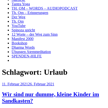
Tantra Yoga
TH. OM – WORDS – AUDIOPODCAST
Th. Om – Erinnerungen
Der Weg
Th. Om
YouTube
Spinoza spricht
12 Worte – der Weg zum Sinn
Manifest 2000
Bookshop
Dharma Words
Übungen Atemmeditation
SPENDEN-HILFE
Schlagwort:
Urlaub
Veröffentlicht
11. Februar 2021
26. Februar 2021
am
Wir sind nur dumme, kleine Kinder im
Sandkasten?