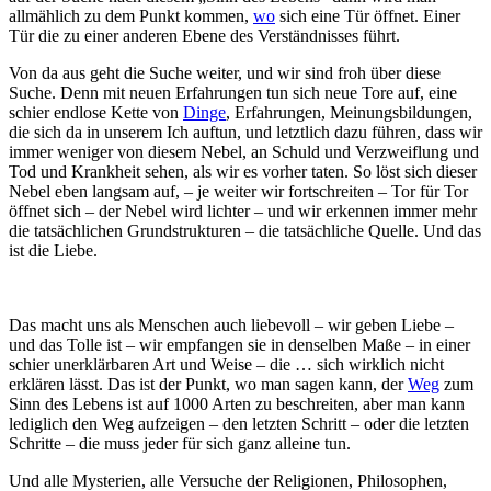
allmählich zu dem Punkt kommen,
wo
sich eine Tür öffnet. Einer
Tür die zu einer anderen Ebene des Verständnisses führt.
Von da aus geht die Suche weiter, und wir sind froh über diese
Suche. Denn mit neuen Erfahrungen tun sich neue Tore auf, eine
schier endlose Kette von
Dinge
, Erfahrungen, Meinungsbildungen,
die sich da in unserem Ich auftun, und letztlich dazu führen, dass wir
immer weniger von diesem Nebel, an Schuld und Verzweiflung und
Tod und Krankheit sehen, als wir es vorher taten. So löst sich dieser
Nebel eben langsam auf, – je weiter wir fortschreiten – Tor für Tor
öffnet sich – der Nebel wird lichter – und wir erkennen immer mehr
die tatsächlichen Grundstrukturen – die tatsächliche Quelle. Und das
ist die Liebe.
Das macht uns als Menschen auch liebevoll – wir geben Liebe –
und das Tolle ist – wir empfangen sie in denselben Maße – in einer
schier unerklärbaren Art und Weise – die … sich wirklich nicht
erklären lässt. Das ist der Punkt, wo man sagen kann, der
Weg
zum
Sinn des Lebens ist auf 1000 Arten zu beschreiten, aber man kann
lediglich den Weg aufzeigen – den letzten Schritt – oder die letzten
Schritte – die muss jeder für sich ganz alleine tun.
Und alle Mysterien, alle Versuche der Religionen, Philosophen,