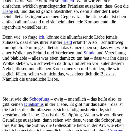
Dabei ist die Sache wirklich so
einfach
. Wenn wir von der
einfachen, wirklich grundlegenden Prämisse ausgehen, dass Gott die
Liebe
ist, und das ist ganz unbestritten so, denn außer der Liebe
beinhaltet alles irgendwo einen Gegensatz – die Liebe aber ist eben
einfach allumfassend und sie beinhaltet jede Komponente, die
irgendwie vorstellbar ist.
Denn wie, so frage
ich
, könnte die allumfassende Liebe jemals
zulassen, dass eines ihrer Kinder
Leid
erfährt? Also – schlichtweg
unmöglich. Darum gestaltet sich das Ganze eben so, dass wir, wie in
einer Wolke aus Schuld und Verderben und
Sünde
und Verzeihung
und blablabla – alles was eben damit zu tun hat – dass wir ihn dieser
Wolke kleben, wir schweben da drin, und sehen vor lauter diesem
Nebel, diesen unendlichen Konsequenzen und Urteilen, die wir
täglich fällen, sehen wir nicht das, was eigentlich die Basis ist.
Nämlich die unendliche Liebe.
Sie ist wie die
Schöpfung
– ewig – unendlich – das heißt also, es
gibt keinen
Dualismus
in der Liebe. Es gibt nur das Eine – das ist
die Liebe, die allumfassende, sich ständig ausbreitende, sich
verströmende Liebe. Das ist die Schöpfung. Wenn wir von dieser
Grundlage ausgehen, dann sehen wir, dass, wenn die Schöpfung
ihre Kinder, die Söhne, die Gottessöhne liebt, in der Art, wie eben
die Liebe gestaltet ist, unendlich, sich verströmend, ohne
Grenzen
,