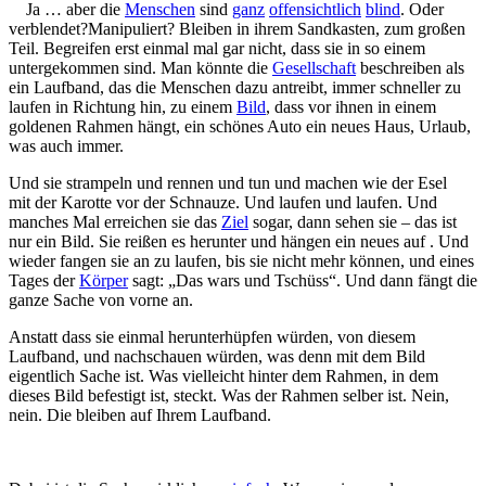
Ja … aber die
Menschen
sind
ganz
offensichtlich
blind
. Oder
verblendet?Manipuliert? Bleiben in ihrem Sandkasten, zum großen
Teil. Begreifen erst einmal mal gar nicht, dass sie in so einem
untergekommen sind. Man könnte die
Gesellschaft
beschreiben als
ein Laufband, das die Menschen dazu antreibt, immer schneller zu
laufen in Richtung hin, zu einem
Bild
, dass vor ihnen in einem
goldenen Rahmen hängt, ein schönes Auto ein neues Haus, Urlaub,
was auch immer.
Und sie strampeln und rennen und tun und machen wie der Esel
mit der Karotte vor der Schnauze. Und laufen und laufen. Und
manches Mal erreichen sie das
Ziel
sogar, dann sehen sie – das ist
nur ein Bild. Sie reißen es herunter und hängen ein neues auf . Und
wieder fangen sie an zu laufen, bis sie nicht mehr können, und eines
Tages der
Körper
sagt: „Das wars und Tschüss“. Und dann fängt die
ganze Sache von vorne an.
Anstatt dass sie einmal herunterhüpfen würden, von diesem
Laufband, und nachschauen würden, was denn mit dem Bild
eigentlich Sache ist. Was vielleicht hinter dem Rahmen, in dem
dieses Bild befestigt ist, steckt. Was der Rahmen selber ist. Nein,
nein. Die bleiben auf Ihrem Laufband.