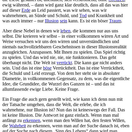
ewig während, – dann wird ganz klar deutlich, dass all das was hier
auf dieser
Erde
an Leid passiert, was wir sehen, was wir
wahrnehmen, an Sünde und Schuld, und
Tod
und Krankheit und
was auch immer – nur
Illusion
sein
kann. Es ist ein böser
Traum
.
Aber diese Nebel in denen wir
leben
, die kommen nur aus uns
selbst. Die kreieren wir selbst – in einer vollkommen wirren Art und
Weise versuchen wir uns den wirren und unverständlichen und
niemals nachvollziehbaren Geschehnissen in dieser Illusionsrealität
anzugleichen. Anzupassen. Mit Ihnen zu spielen. Das Spiel richtig
zu spielen. Und das wird nie, nie, nie funktionieren. Das geht
überhaupt nicht. Die Welt ist
verrückt
. Die kann gar nicht anders
sein. Und das ist eine
böse
Verrücktheit. Das ist eine Verrücktheit,
die Schuld und Leid erzeugt. Von dem her steht sie in absoluter
Diametrie, in vollkommenen Gegensatz, zu dem, was die eigentliche
Idee, die Grundidee, die Wurzel des Ganzen ist – und das ist
allumfassende ewige Liebe. Keine Frage.
Ein Frage die auch gern gestellt wird, wie kann ich denn nun mit
der Tatsache umgehen, dass die Welt, die erlebe, die ich
wahrnehme, nur Illusion ist? Nun das ist keineswegs der Fall. Das
ist keine Illusion. Die Antwort ist ganz einfach. Wenn man mal
anfängt zu
erkennen
, wenn man den Willen hat, den festen Willen,
die
Wahrheit
zu erkennen, wenn man auf der Suche danach ist, eben
auf der Suche nach diesem „Sinn des Lebens“ dann wird man