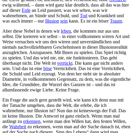
ewig während, – dann wird ganz klar deutlich, dass all das was hier
auf dieser
Erde
an Leid passiert, was wir sehen, was wir
wahrnehmen, an Sünde und Schuld, und
Tod
und Krankheit und
was auch immer – nur
Illusion
sein
kann. Es ist ein böser
Traum
.
Aber diese Nebel in denen wir
leben
, die kommen nur aus uns
selbst. Die kreieren wir selbst – in einer vollkommen wirren Art und
Weise versuchen wir uns den wirren und unverständlichen und
niemals nachvollziehbaren Geschehnissen in dieser Illusionsrealität
anzugleichen. Anzupassen. Mit Ihnen zu spielen. Das Spiel richtig
zu spielen. Und das wird nie, nie, nie funktionieren. Das geht
überhaupt nicht. Die Welt ist
verrückt
. Die kann gar nicht anders
sein. Und das ist eine
böse
Verrücktheit. Das ist eine Verrücktheit,
die Schuld und Leid erzeugt. Von dem her steht sie in absoluter
Diametrie, in vollkommenen Gegensatz, zu dem, was die eigentliche
Idee, die Grundidee, die Wurzel des Ganzen ist – und das ist
allumfassende ewige Liebe. Keine Frage.
Ein Frage die auch gern gestellt wird, wie kann ich denn nun mit
der Tatsache umgehen, dass die Welt, die erlebe, die ich
wahrnehme, nur Illusion ist? Nun das ist keineswegs der Fall. Das
ist keine Illusion. Die Antwort ist ganz einfach. Wenn man mal
anfängt zu
erkennen
, wenn man den Willen hat, den festen Willen,
die
Wahrheit
zu erkennen, wenn man auf der Suche danach ist, eben
auf der Suche nach diesem „Sinn des Lebens“ dann wird man