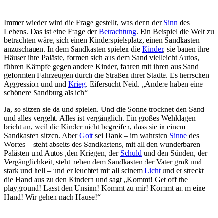
Immer wieder wird die Frage gestellt, was denn der
Sinn
des
Lebens. Das ist eine Frage der
Betrachtung
. Ein Beispiel die Welt zu
betrachten wäre, sich einen Kinderspielsplatz, einen Sandkasten
anzuschauen. In dem Sandkasten spielen die
Kinder
, sie bauen ihre
Häuser ihre Paläste, formen sich aus dem Sand vielleicht Autos,
führen Kämpfe gegen andere Kinder, fahren mit ihren aus Sand
geformten Fahrzeugen durch die Straßen ihrer Städte. Es herrschen
Aggression und und
Krieg
. Eifersucht Neid. „Andere haben eine
schönere Sandburg als ich“
Ja, so sitzen sie da und spielen. Und die Sonne trocknet den Sand
und alles vergeht. Alles ist vergänglich. Ein großes Wehklagen
bricht an, weil die Kinder nicht begreifen, dass sie in einem
Sandkasten sitzen. Aber
Gott
sei Dank – im wahrsten
Sinne
des
Wortes – steht abseits des Sandkastens, mit all den wunderbaren
Palästen und Autos ,den Kriegen, der
Schuld
und den Sünden, der
Vergänglichkeit, steht neben dem Sandkasten der Vater groß und
stark und hell – und er leuchtet mit all seinem
Licht
und er streckt
die Hand aus zu den Kindern und sagt „Kommt! Get off the
playground! Lasst den Unsinn! Kommt zu mir! Kommt an m eine
Hand! Wir gehen nach Hause!“