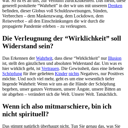
war. So ist es an uns, zur Vernunft zurückzukehren. Das meint, diese
generell postulierte “Wahrheit” in der wir uns mit unserem
Denken
befinden, dieser Globus voll Schuldzuweisungen, Sünden,
Verbrechen – dem Maskenzwang, dem Lockdown, dem
Reiseverbot – all den Einschränkungen die wir durch die
propagierte Pandemie erleben – zu verleugnen.
Die Verleugnung der “Wirklichkeit” soll
Widerstand sein?
Das Erkennen der
Wahrheit
, dass diese “Wirklichkeit” nur
Illusion
ist, stellt den gänzlichen und absoluten Widerstand dar. Um was es
hier wirklich geht, ist
Vertrauen
. Die Gewissheit, dass eine liebende
Schöpfung
für ihre geliebten
Kinder
nichts
Negatives, nur Positives
möchte. Und noch viel mehr, geht es um eine wesentlich tiefer
liegende Wahrheit: Wenn wir uns an die Hände der Schöpfung
begeben, unser ganzes Vertrauen, unsere Ängste, unsere Bitten an
sie abgeben – verändert sich die Welt. Unsere Welt. Tatsächlich.
Wenn ich also mitmarschiere, bin ich
nicht spirituell?
Das stimmt natürlich überhaupt nicht. Tun Sie genau das, was Sie