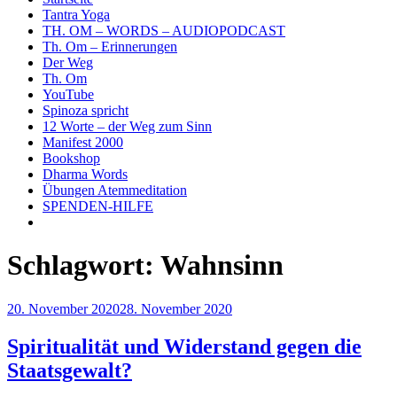
Tantra Yoga
TH. OM – WORDS – AUDIOPODCAST
Th. Om – Erinnerungen
Der Weg
Th. Om
YouTube
Spinoza spricht
12 Worte – der Weg zum Sinn
Manifest 2000
Bookshop
Dharma Words
Übungen Atemmeditation
SPENDEN-HILFE
Schlagwort:
Wahnsinn
Veröffentlicht
20. November 2020
28. November 2020
am
Spiritualität und Widerstand gegen die
Staatsgewalt?