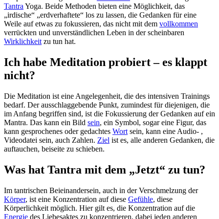
Tantra
Yoga. Beide Methoden bieten eine Möglichkeit, das
„irdische“ „erdverhaftete“ los zu lassen, die Gedanken für eine
Weile auf etwas zu fokussieren, das nicht mit dem
vollkommen
verrückten und unverständlichen Leben in der scheinbaren
Wirklichkeit
zu tun hat.
Ich habe Meditation probiert – es klappt
nicht?
Die Meditation ist eine Angelegenheit, die des intensiven Trainings
bedarf. Der ausschlaggebende Punkt, zumindest für diejenigen, die
im Anfang begriffen sind, ist die Fokussierung der Gedanken auf ein
Mantra. Das kann ein Bild
sein
, ein Symbol, sogar eine Figur, das
kann gesprochenes oder gedachtes
Wort
sein, kann eine Audio- ,
Videodatei sein, auch Zahlen.
Ziel
ist es, alle anderen Gedanken, die
auftauchen, beiseite zu schieben.
Was hat Tantra mit dem „Jetzt“ zu tun?
Im tantrischen Beieinandersein, auch in der Verschmelzung der
Körper
, ist eine Konzentration auf diese
Gefühle
, diese
Körperlichkeit möglich. Hier gilt es, die Konzentration auf die
Energie
des Liebesaktes zu konzentrieren, dabei jeden anderen