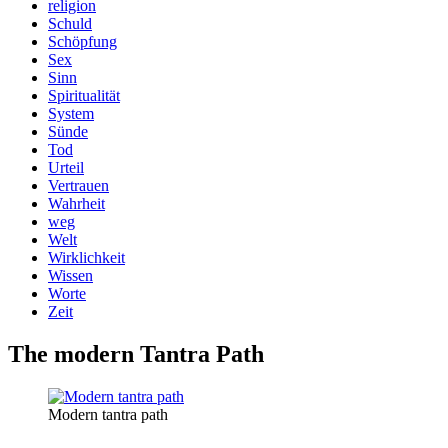
religion
Schuld
Schöpfung
Sex
Sinn
Spiritualität
System
Sünde
Tod
Urteil
Vertrauen
Wahrheit
weg
Welt
Wirklichkeit
Wissen
Worte
Zeit
The modern Tantra Path
Modern tantra path