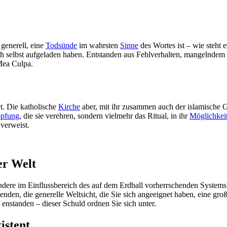
generell, eine
Todsünde
im wahrsten
Sinne
des Wortes ist – wie steht 
sich selbst aufgeladen haben. Entstanden aus Fehlverhalten, mangelnde
 Mea Culpa.
et. Die katholische
Kirche
aber, mit ihr zusammen auch der islamische G
pfung
, die sie verehren, sondern vielmehr das Ritual, in ihr
Möglichkei
 verweist.
er Welt
ere im Einflussbereich des auf dem Erdball vorherrschenden Systems ha
nden, die generelle Weltsicht, die Sie sich angeeignet haben, eine gr
 enstanden – dieser Schuld ordnen Sie sich unter.
xistent