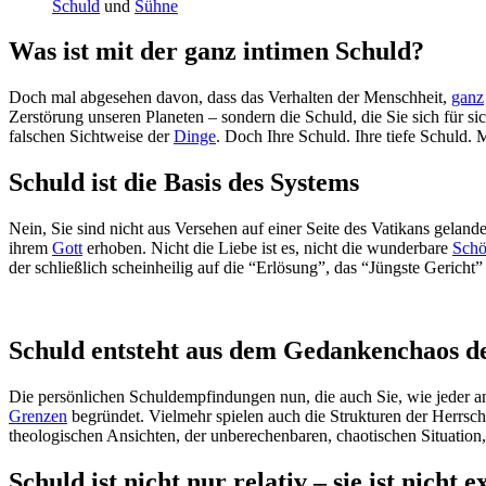
Schuld
und
Sühne
Was ist mit der ganz intimen Schuld?
Doch mal abgesehen davon, dass das Verhalten der Menschheit,
ganz
Zerstörung unseren Planeten – sondern die Schuld, die Sie sich für 
falschen Sichtweise der
Dinge
. Doch Ihre Schuld. Ihre tiefe Schuld.
Schuld ist die Basis des Systems
Nein, Sie sind nicht aus Versehen auf einer Seite des Vatikans geland
ihrem
Gott
erhoben. Nicht die Liebe ist es, nicht die wunderbare
Schö
der schließlich scheinheilig auf die “Erlösung”, das “Jüngste Gericht”
Schuld entsteht aus dem Gedankenchaos d
Die persönlichen Schuldempfindungen nun, die auch Sie, wie jeder and
Grenzen
begründet. Vielmehr spielen auch die Strukturen der Herrsche
theologischen Ansichten, der unberechenbaren, chaotischen Situation,
Schuld ist nicht nur relativ – sie ist nicht e