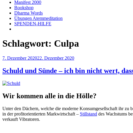
Manifest 2000
Bookshop
Dharma Words
Übungen Atemmeditation
SPENDEN-HILFE
Schlagwort:
Culpa
Veröffentlicht
7. Dezember 2020
22. Dezember 2020
am
Schuld und Sünde – ich bin nicht wert, da
Wir kommen alle in die Hölle?
Unter den Dächern, welche die moderne Konsumgesellschaft ihr zu bi
in der profitorientierten Markwirtschaft –
Stillstand
des Wachstums bed
verkauft Vibratoren.