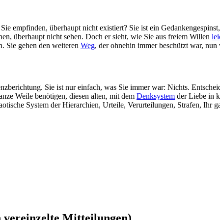
 Sie empfinden, überhaupt nicht existiert? Sie ist ein Gedankengespinst
nnen, überhaupt nicht sehen. Doch er sieht, wie Sie aus freiem Willen
le
n. Sie gehen den weiteren
Weg
, der ohnehin immer beschützt war, nun 
tenzberichtung. Sie ist nur einfach, was Sie immer war: Nichts. Entsche
nze Weile benötigen, diesen alten, mit dem
Denksystem
der Liebe in 
haotische System der Hierarchien, Urteile, Verurteilungen, Strafen, Ihr
vereinzelte Mitteilungen)