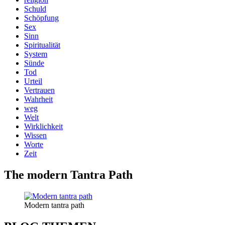
Schuld
Schöpfung
Sex
Sinn
Spiritualität
System
Sünde
Tod
Urteil
Vertrauen
Wahrheit
weg
Welt
Wirklichkeit
Wissen
Worte
Zeit
The modern Tantra Path
Modern tantra path