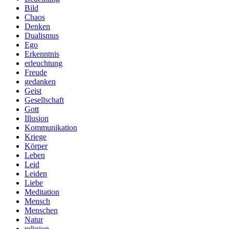
Bild
Chaos
Denken
Dualismus
Ego
Erkenntnis
erleuchtung
Freude
gedanken
Geist
Gesellschaft
Gott
Illusion
Kommunikation
Kriege
Körper
Leben
Leid
Leiden
Liebe
Meditation
Mensch
Menschen
Natur
religion