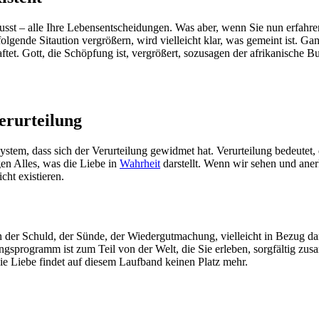
bewusst – alle Ihre Lebensentscheidungen. Was aber, wenn Sie nun erfahr
folgende Sitaution vergrößern, wird vielleicht klar, was gemeint ist. Ga
et. Gott, die Schöpfung ist, vergrößert, sozusagen der afrikanische B
erurteilung
stem, dass sich der Verurteilung gewidmet hat. Verurteilung bedeutet,
egen Alles, was die Liebe in
Wahrheit
darstellt. Wenn wir sehen und aner
cht existieren.
n der Schuld, der Sünde, der Wiedergutmachung, vielleicht in Bezug da
ingsprogramm ist zum Teil von der Welt, die Sie erleben, sorgfältig z
Die Liebe findet auf diesem Laufband keinen Platz mehr.