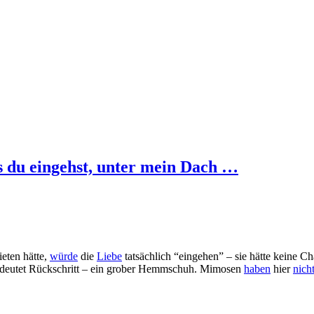
ss du eingehst, unter mein Dach …
eten hätte,
würde
die
Liebe
tatsächlich “eingehen” – sie hätte keine C
eutet Rückschritt – ein grober Hemmschuh. Mimosen
haben
hier
nich