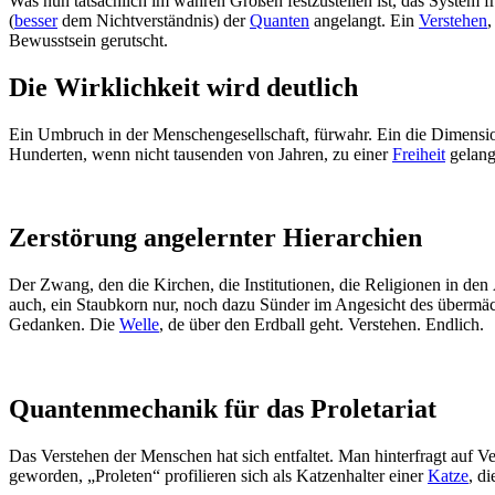
Was nun tatsächlich im wahren Großen festzustellen ist, das System fr
(
besser
dem Nichtverständnis) der
Quanten
angelangt. Ein
Verstehen
,
Bewusstsein gerutscht.
Die Wirklichkeit wird deutlich
Ein Umbruch in der Menschengesellschaft, fürwahr. Ein die Dimensio
Hunderten, wenn nicht tausenden von Jahren, zu einer
Freiheit
gelangt
Zerstörung angelernter Hierarchien
Der Zwang, den die Kirchen, die Institutionen, die Religionen in de
auch, ein Staubkorn nur, noch dazu Sünder im Angesicht des übermäch
Gedanken. Die
Welle
, de über den Erdball geht. Verstehen. Endlich.
Quantenmechanik für das Proletariat
Das Verstehen der Menschen hat sich entfaltet. Man hinterfragt auf V
geworden, „Proleten“ profilieren sich als Katzenhalter einer
Katze
, d