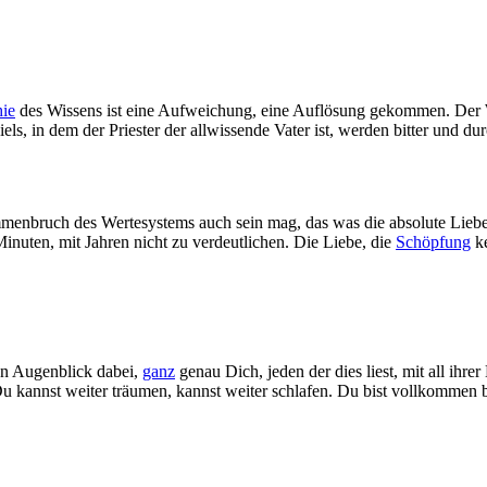
hie
des Wissens ist eine Aufweichung, eine Auflösung gekommen. Der W
els, in dem der Priester der allwissende Vater ist, werden bitter und du
ammenbruch des Wertesystems auch sein mag, das was die absolute Lie
Minuten, mit Jahren nicht zu verdeutlichen. Die Liebe, die
Schöpfung
ke
gen Augenblick dabei,
ganz
genau Dich, jeden der dies liest, mit all ihr
u kannst weiter träumen, kannst weiter schlafen. Du bist vollkommen 