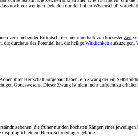
isst sich selbst auf. Die Zeichen sind an allen Orten zu finden. Um die
 dass noch vor wenigen Dekaden nur der hohen Wissenschaft vorbehalten 
nen verschiebender Erdrutsch, der hier innerhalb von kürzester
Zeit
von
, die durchaus das Potential hat, die heilige
Wirklichkeit
aufzuzeigen.
n Äonen ihrer Herrschaft aufgebaut haben, ein Zwang der ein Selbstbil
tigen Gotteswesens. Dieser Zwang ist nicht mehr aufrecht zu erhalten.
erständnisebenen, die früher nur den höchsten Rängen eines jeweiligen
ie ursprünglich einem Herrn Schroedinger gehörte.