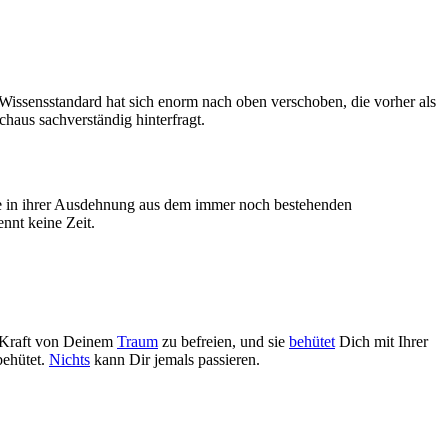
issensstandard hat sich enorm nach oben verschoben, die vorher als
rchaus sachverständig hinterfragt.
be in ihrer Ausdehnung aus dem immer noch bestehenden
nnt keine Zeit.
er Kraft von Deinem
Traum
zu befreien, und sie
behütet
Dich mit Ihrer
behütet.
Nichts
kann Dir jemals passieren.