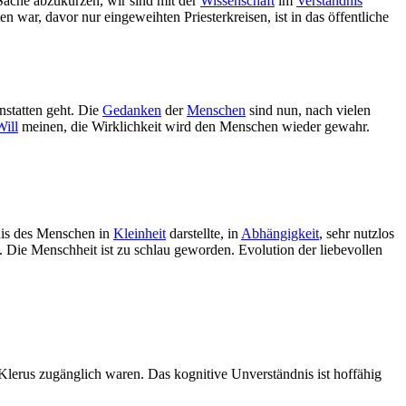
 Sache abzukürzen, wir sind mit der
Wissenschaft
im
Verständnis
war, davor nur eingeweihten Priesterkreisen, ist in das öffentliche
statten geht. Die
Gedanken
der
Menschen
sind nun, nach vielen
Will
meinen, die Wirklichkeit wird den Menschen wieder gewahr.
dnis des Menschen in
Kleinheit
darstellte, in
Abhängigkeit
, sehr nutzlos
 Die Menschheit ist zu schlau geworden. Evolution der liebevollen
 Klerus zugänglich waren. Das kognitive Unverständnis ist hoffähig