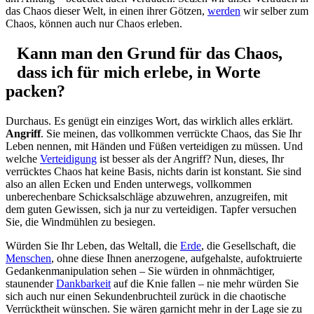
das Chaos dieser Welt, in einen ihrer Götzen,
werden
wir selber zum
Chaos, können auch nur Chaos erleben.
Kann man den Grund für das Chaos,
dass ich für mich erlebe, in Worte
packen?
Durchaus. Es genügt ein einziges Wort, das wirklich alles erklärt.
Angriff
. Sie meinen, das vollkommen verrückte Chaos, das Sie Ihr
Leben nennen, mit Händen und Füßen verteidigen zu müssen. Und
welche
Verteidigung
ist besser als der Angriff? Nun, dieses, Ihr
verrücktes Chaos hat keine Basis, nichts darin ist konstant. Sie sind
also an allen Ecken und Enden unterwegs, vollkommen
unberechenbare Schicksalschläge abzuwehren, anzugreifen, mit
dem guten Gewissen, sich ja nur zu verteidigen. Tapfer versuchen
Sie, die Windmühlen zu besiegen.
Würden Sie Ihr Leben, das Weltall, die
Erde
, die Gesellschaft, die
Menschen
, ohne diese Ihnen anerzogene, aufgehalste, aufoktruierte
Gedankenmanipulation sehen – Sie würden in ohnmächtiger,
staunender
Dankbarkeit
auf die Knie fallen – nie mehr würden Sie
sich auch nur einen Sekundenbruchteil zurück in die chaotische
Verrücktheit wünschen. Sie wären garnicht mehr in der Lage sie zu