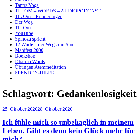
Tantra Yoga
TH. OM – WORDS – AUDIOPODCAST
Th. Om – Erinnerungen
Der Weg
Th. Om
YouTube
Spinoza spricht
12 Worte – der Weg zum Sinn
Manifest 2000
Bookshop
Dharma Words
Übungen Atemmeditation
SPENDEN-HILFE
Schlagwort:
Gedankenlosigkeit
Veröffentlicht
25. Oktober 2020
28. Oktober 2020
am
Ich fühle mich so unbehaglich in meinem
Leben. Gibt es denn kein Glück mehr für
mich?