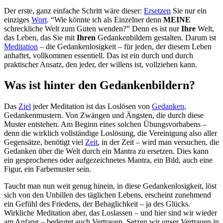
Der erste, ganz einfache Schritt wäre dieser:
Ersetzen
Sie nur ein
einziges
Wort
. “Wie könnte ich als Einzelner denn
MEINE
schreckliche Welt zum Guten wenden?” Denn es ist nur
Ihre
Welt,
das Leben, das Sie mit
Ihren
Gedankenbildern gestalten. Darum ist
Meditation
– die Gedankenlosigkeit – für jeden, der diesem Leben
anhaftet, vollkommen essentiell. Das ist ein durch und durch
praktischer Ansatz, den jeder, der willens ist, vollziehen kann.
Was ist hinter den Gedankenbildern?
Das
Ziel
jeder Meditation ist das Loslösen von
Gedanken
,
Gedankenmustern. Von Zwängen und Ängsten, die durch diese
Muster entstehen. Am Beginn eines solchen Übungsvorhabens –
denn die wirklich vollständige Loslösung, die Vereinigung also aller
Gegensätze, benötigt viel
Zeit
, in der Zeit – wird man versuchen, die
Gedanken über die Welt durch ein Mantra zu ersetzen. Dies kann
ein gesprochenes oder aufgezeichnetes Mantra, ein Bild, auch eine
Figur, ein Farbemuster sein.
Taucht man nun weit genug hinein, in diese Gedankenlosigkeit, löst
sich von den Unbillen des täglichen Lebens, erscheint zunehmend
ein Gefühl des Friedens, der Behaglichkeit – ja des Glücks.
Wirkliche Meditation aber, das Loslassen – und hier sind wir wieder
am Anfang – bedeutet auch Vertrauen. Setzen wir unser Vertrauen in