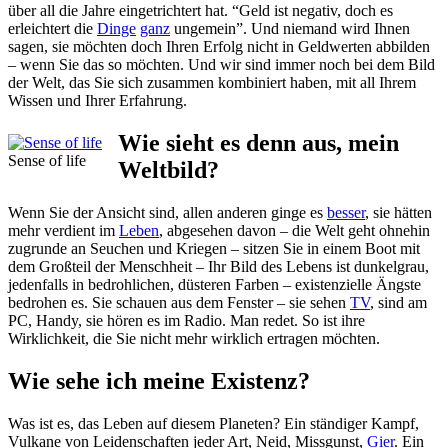
über all die Jahre eingetrichtert hat. “Geld ist negativ, doch es
erleichtert die
Dinge
ganz
ungemein”. Und niemand wird Ihnen
sagen, sie möchten doch Ihren Erfolg nicht in Geldwerten abbilden
– wenn Sie das so möchten. Und wir sind immer noch bei dem Bild
der Welt, das Sie sich zusammen kombiniert haben, mit all Ihrem
Wissen und Ihrer Erfahrung.
Wie sieht es denn aus, mein
Sense of life
Weltbild?
Wenn Sie der Ansicht sind, allen anderen ginge es
besser
, sie hätten
mehr verdient im
Leben
, abgesehen davon – die Welt geht ohnehin
zugrunde an Seuchen und Kriegen – sitzen Sie in einem Boot mit
dem Großteil der Menschheit – Ihr Bild des Lebens ist dunkelgrau,
jedenfalls in bedrohlichen, düsteren Farben – existenzielle Ängste
bedrohen es. Sie schauen aus dem Fenster – sie sehen
TV
, sind am
PC, Handy, sie hören es im Radio. Man redet. So ist ihre
Wirklichkeit, die Sie nicht mehr wirklich ertragen möchten.
Wie sehe ich meine Existenz?
Was ist es, das Leben auf diesem Planeten? Ein ständiger Kampf,
Vulkane von Leidenschaften jeder Art, Neid, Missgunst,
Gier
. Ein