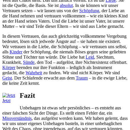
Welt aus Chaos steht. Das uns zärtlich vereint. Es ist die
Liebe
. Sie
ist die Quelle, die Basis. Sie ist
absolut
. In sie können wir unser
Vertrauen setzen – wir lassen uns von der
Schöpfung
, der Liebe an
die Hand nehmen und vertrauen vollkommen – wie ein kleines Kind
an der Hand seines Vaters. Und die Liebe ist unser Vater, ist unsere
Mutter – wir sind Teile dieser Eltern – wir sind aus Liebe gemacht.
In diesem Vertrauen, das auch gleichzeitig vollkommene Vergebung
bedeutet, lösen sich jedwede Ängste auf – sie haben nie existiert.
Wir vetrauen in die Liebe, die Schöpfung – wir vertrauen uns selbst,
alls
Kinder
der Schöpfung, die niemals Böses gegen seine geliebten
Söhne und Töchter tun würde. Die Liebe hat
Leid
, Siechtum,
Krankheit,
Sünde
, den Tod – aufgelöst, ihre Nichtexistenz offenbart.
Körper
beenden nur ihre Funktion – lediglich als Instrument
gedacht, die
Wahrheit
zu finden. Wir sind nicht Körper. Wir sind
Geist
. Der Schlafende erwacht aus dem
Traum
– in die ewige Liebe,
die keine Zeit kennt.
Fazit
Jetzt
Unbehagen ist etwas sehr persönliches – es entsteht aus
einer falschen Sicht der Dinge. Es stellt einen Fehler dar, ein
Missverständnis
, das aufgelöst werden kann. Wir haben gelernt, dass
wir uns unser eigenes Unbehagen basteln, in einer unbehaglichen
Welt des Chaos, ohne irgendetwas, auf das wir vertrauen könnten.