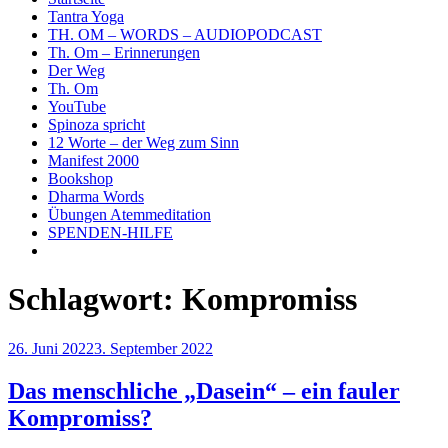
Tantra Yoga
TH. OM – WORDS – AUDIOPODCAST
Th. Om – Erinnerungen
Der Weg
Th. Om
YouTube
Spinoza spricht
12 Worte – der Weg zum Sinn
Manifest 2000
Bookshop
Dharma Words
Übungen Atemmeditation
SPENDEN-HILFE
Schlagwort:
Kompromiss
Veröffentlicht
26. Juni 2022
3. September 2022
am
Das menschliche „Dasein“ – ein fauler
Kompromiss?