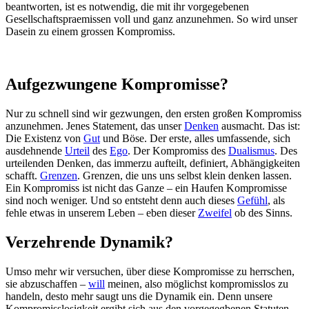
beantworten, ist es notwendig, die mit ihr vorgegebenen
Gesellschaftspraemissen voll und ganz anzunehmen. So wird unser
Dasein zu einem grossen Kompromiss.
Aufgezwungene Kompromisse?
Nur zu schnell sind wir gezwungen, den ersten großen Kompromiss
anzunehmen. Jenes Statement, das unser
Denken
ausmacht. Das ist:
Die Existenz von
Gut
und Böse. Der erste, alles umfassende, sich
ausdehnende
Urteil
des
Ego
. Der Kompromiss des
Dualismus
. Des
urteilenden Denken, das immerzu aufteilt, definiert, Abhängigkeiten
schafft.
Grenzen
. Grenzen, die uns uns selbst klein denken lassen.
Ein Kompromiss ist nicht das Ganze – ein Haufen Kompromisse
sind noch weniger. Und so entsteht denn auch dieses
Gefühl
, als
fehle etwas in unserem Leben – eben dieser
Zweifel
ob des Sinns.
Verzehrende Dynamik?
Umso mehr wir versuchen, über diese Kompromisse zu herrschen,
sie abzuschaffen –
will
meinen, also möglichst kompromisslos zu
handeln, desto mehr saugt uns die Dynamik ein. Denn unsere
Kompromisslosigkeit ergibt sich aus den vorgegegbenen Statuten