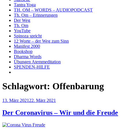
Tantra Yoga
TH. OM – WORDS – AUDIOPODCAST
Th. Om – Erinnerungen
Der Weg
Th. Om
YouTube
Spinoza spricht
12 Worte – der Weg zum Sinn
Manifest 2000
Bookshop
Dharma Words
Übungen Atemmeditation
SPENDEN-HILFE
Schlagwort:
Offenbarung
Veröffentlicht
13. März 2021
22. März 2021
am
Der Coronavirus – Wir und die Freude