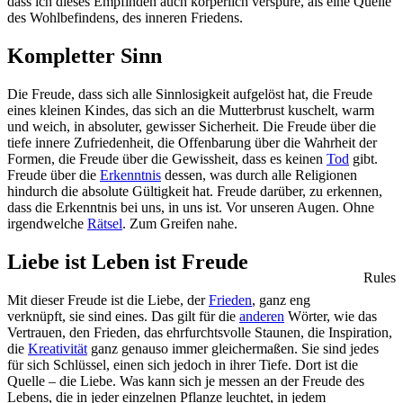
dass ich dieses Empfinden auch körperlich verspüre, als eine Quelle
des Wohlbefindens, des inneren Friedens.
Kompletter Sinn
Die Freude, dass sich alle Sinnlosigkeit aufgelöst hat, die Freude
eines kleinen Kindes, das sich an die Mutterbrust kuschelt, warm
und weich, in absoluter, gewisser Sicherheit. Die Freude über die
tiefe innere Zufriedenheit, die Offenbarung über die Wahrheit der
Formen, die Freude über die Gewissheit, dass es keinen
Tod
gibt.
Freude über die
Erkenntnis
dessen, was durch alle Religionen
hindurch die absolute Gültigkeit hat. Freude darüber, zu erkennen,
dass die Erkenntnis bei uns, in uns ist. Vor unseren Augen. Ohne
irgendwelche
Rätsel
. Zum Greifen nahe.
Liebe ist Leben ist Freude
Rules
Mit dieser Freude ist die Liebe, der
Frieden
, ganz eng
verknüpft, sie sind eines. Das gilt für die
anderen
Wörter, wie das
Vertrauen, den Frieden, das ehrfurchtsvolle Staunen, die Inspiration,
die
Kreativität
ganz genauso immer gleichermaßen. Sie sind jedes
für sich Schlüssel, einen sich jedoch in ihrer Tiefe. Dort ist die
Quelle – die Liebe. Was kann sich je messen an der Freude des
Lebens, die in jeder einzelnen Pflanze leuchtet, in jedem