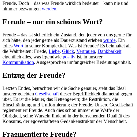
Freude. Doch – das was Freude wirklich bedeutet – kann nie und
nimmer bezwungen
werden
.
Freude – nur ein schönes Wort?
Freude – das ist sicherlich ein Zustand, den jeder von uns gerne für
sich hätte, den jeder gerne als Dauerzustand erleben
würde
. Ein
tolles
Wort
in seiner Komplexität. Was ist Freude? Es beinhaltet all
die Wahrheiten: Friede,
Liebe
,
Glück
,
Vertrauen
,
Dankbarkeit
–
eigentlich alles, was irgendwie
positiv
ist, in unserer
Kommunikation
. Ausgesprochen umfangreicher Bedeutungsinhalt.
Entzug der Freude?
Letzten Endes, betrachten wir die Sache genauer, steht das Ideal
unserer gelebten
Gesellschaft
dieser Begrifflichkeit diametral gegen
über. Es ist die Mauer, das Kettengewirr, die Restriktion, die
Einschränkung und Uniformierung der Freude. Unsere Gesellschaft
reglementiert Freude. Auch dies schon immer eine Waffe der
Obrigkeit, seine Wurzeln findend in der herrschenden Dualität des
Konsums, der egoverhafteten Gedankenstruktur der Menschheit.
Fragmentierte Freude?