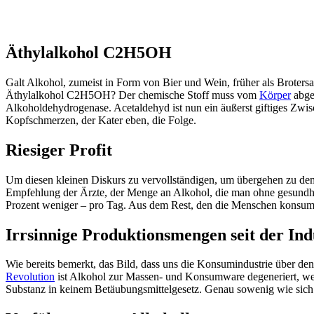
Äthylalkohol C2H5OH
Galt Alkohol, zumeist in Form von Bier und Wein, früher als Brotersat
Äthylalkohol C2H5OH? Der chemische Stoff muss vom
Körper
abge
Alkoholdehydrogenase. Acetaldehyd ist nun ein äußerst giftiges Zwi
Kopfschmerzen, der Kater eben, die Folge.
Riesiger Profit
Um diesen kleinen Diskurs zu vervollständigen, um übergehen zu dem,
Empfehlung der Ärzte, der Menge an Alkohol, die man ohne gesundhei
Prozent weniger – pro Tag. Aus dem Rest, den die Menschen konsumie
Irrsinnige Produktionsmengen seit der Ind
Wie bereits bemerkt, das Bild, dass uns die Konsumindustrie über den G
Revolution
ist Alkohol zur Massen- und Konsumware degeneriert, werd
Substanz in keinem Betäubungsmittelgesetz. Genau sowenig wie sich 