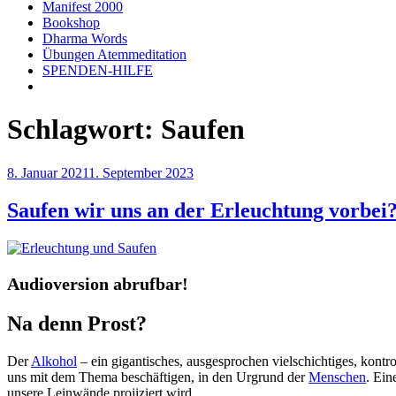
Manifest 2000
Bookshop
Dharma Words
Übungen Atemmeditation
SPENDEN-HILFE
Schlagwort:
Saufen
Veröffentlicht
8. Januar 2021
1. September 2023
am
Saufen wir uns an der Erleuchtung vorbei
Audioversion abrufbar!
Na denn Prost?
Der
Alkohol
– ein gigantisches, ausgesprochen vielschichtiges, kontr
uns mit dem Thema beschäftigen, in den Urgrund der
Menschen
. Ein
unsere Leinwände projiziert wird.