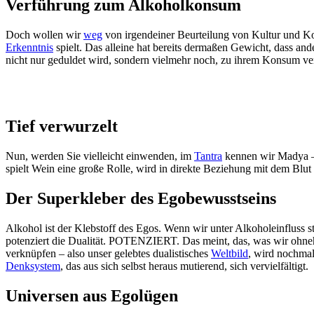
Verführung zum Alkoholkonsum
Doch wollen wir
weg
von irgendeiner Beurteilung von Kultur und K
Erkenntnis
spielt. Das alleine hat bereits dermaßen Gewicht, dass an
nicht nur geduldet wird, sondern vielmehr noch, zu ihrem Konsum ver
Tief verwurzelt
Nun, werden Sie vielleicht einwenden, im
Tantra
kennen wir Madya – e
spielt Wein eine große Rolle, wird in direkte Beziehung mit dem Blut
Der Superkleber des Egobewusstseins
Alkohol ist der Klebstoff des Egos. Wenn wir unter Alkoholeinfluss s
potenziert die Dualität. POTENZIERT. Das meint, das, was wir ohne
verknüpfen – also unser gelebtes dualistisches
Weltbild
, wird nochmal
Denksystem
, das aus sich selbst heraus mutierend, sich vervielfältigt.
Universen aus Egolügen