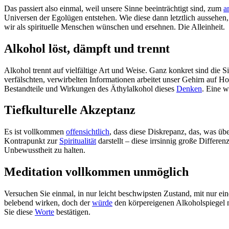
Das passiert also einmal, weil unsere Sinne beeinträchtigt sind, zum
a
Universen der Egolügen entstehen. Wie diese dann letztlich aussehe
wir als spirituelle Menschen wünschen und ersehnen. Die Alleinheit.
Alkohol löst, dämpft und trennt
Alkohol trennt auf vielfältige Art und Weise. Ganz konkret sind die S
verfälschten, verwirbelten Informationen arbeitet unser Gehirn auf H
Bestandteile und Wirkungen des Äthylalkohol dieses
Denken
. Eine w
Tiefkulturelle Akzeptanz
Es ist vollkommen
offensichtlich
, dass diese Diskrepanz, das, was übe
Kontrapunkt zur
Spiritualität
darstellt – diese irrsinnig große Differe
Unbewusstheit zu halten.
Meditation vollkommen unmöglich
Versuchen Sie einmal, in nur leicht beschwipsten Zustand, mit nur ei
belebend wirken, doch der
würde
den körpereigenen Alkoholspiegel nu
Sie diese
Worte
bestätigen.