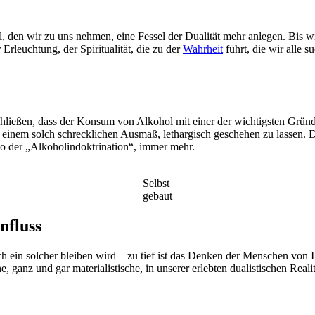
ol, den wir zu uns nehmen, eine Fessel der Dualität mehr anlegen. Bis 
rleuchtung, der Spiritualität, die zu der
Wahrheit
führt, die wir alle 
chließen, dass der Konsum von Alkohol mit einer der wichtigsten Gründe
inem solch schrecklichen Ausmaß, lethargisch geschehen zu lassen. Da
so der „Alkoholindoktrination“, immer mehr.
Selbst
gebaut
nfluss
ch ein solcher bleiben wird – zu tief ist das Denken der Menschen von
e, ganz und gar materialistische, in unserer erlebten dualistischen Reali