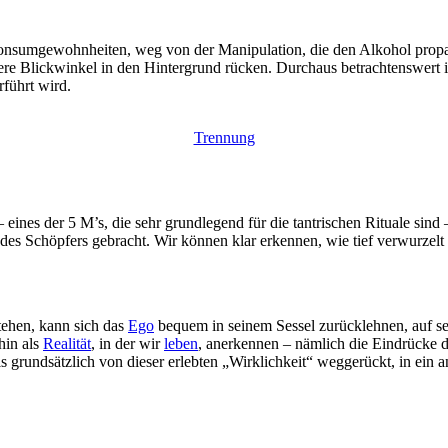
onsumgewohnheiten, weg von der Manipulation, die den Alkohol prop
dere Blickwinkel in den Hintergrund rücken. Durchaus betrachtenswert 
führt wird.
Trennung
ines der 5 M’s, die sehr grundlegend für die tantrischen Rituale sind –
 des Schöpfers gebracht. Wir können klar erkennen, wie tief verwurzelt
tehen, kann sich das
Ego
bequem in seinem Sessel zurücklehnen, auf se
hin als
Realität
, in der wir
leben
, anerkennen – nämlich die Eindrücke di
s grundsätzlich von dieser erlebten „Wirklichkeit“ weggerückt, in ein 