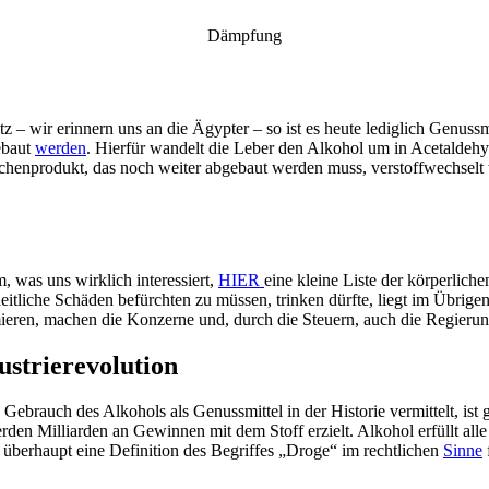
Dämpfung
z – wir erinnern uns an die Ägypter – so ist es heute lediglich Genussm
baut
werden
. Hierfür wandelt die Leber den Alkohol um in Acetalde
schenprodukt, das noch weiter abgebaut werden muss, verstoffwechsel
 was uns wirklich interessiert,
HIER
eine kleine Liste der körperli
tliche Schäden befürchten zu müssen, trinken dürfte, liegt im Übrige
ren, machen die Konzerne und, durch die Steuern, auch die Regierunge
ustrierevolution
ebrauch des Alkohols als Genussmittel in der Historie vermittelt, ist gr
en Milliarden an Gewinnen mit dem Stoff erzielt. Alkohol erfüllt alle
überhaupt eine Definition des Begriffes „Droge“ im rechtlichen
Sinne