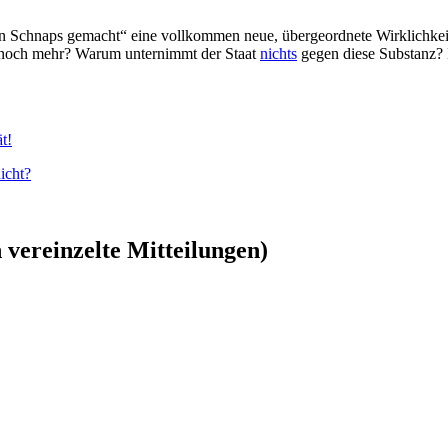
 Schnaps gemacht“ eine vollkommen neue, übergeordnete Wirklichkeit. Je
 noch mehr? Warum unternimmt der Staat
nichts
gegen diese Substanz? D
t!
icht?
vereinzelte Mitteilungen)