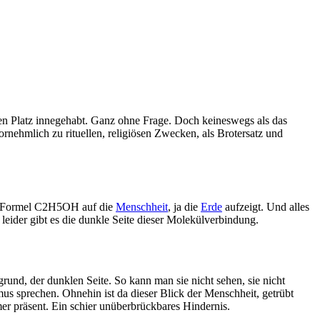
nen Platz innegehabt. Ganz ohne Frage. Doch keineswegs als das
vornehmlich zu rituellen, religiösen Zwecken, als Brotersatz und
en Formel C2H5OH auf die
Menschheit
, ja die
Erde
aufzeigt. Und alles
eider gibt es die dunkle Seite dieser Molekülverbindung.
rund, der dunklen Seite. So kann man sie nicht sehen, sie nicht
mus sprechen. Ohnehin ist da dieser Blick der Menschheit, getrübt
r präsent. Ein schier unüberbrückbares Hindernis.