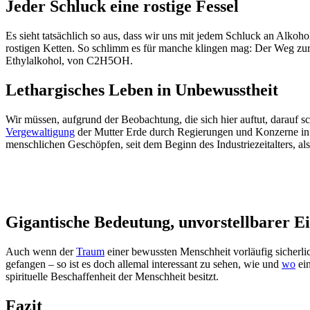
Jeder Schluck eine rostige Fessel
Es sieht tatsächlich so aus, dass wir uns mit jedem Schluck an Alkoh
rostigen Ketten. So schlimm es für manche klingen mag: Der Weg zur E
Ethylalkohol, von C2H5OH.
Lethargisches Leben in Unbewusstheit
Wir müssen, aufgrund der Beobachtung, die sich hier auftut, darauf s
Vergewaltigung
der Mutter Erde durch Regierungen und Konzerne in e
menschlichen Geschöpfen, seit dem Beginn des Industriezeitalters, al
Gigantische Bedeutung, unvorstellbarer Ei
Auch wenn der
Traum
einer bewussten Menschheit vorläufig sicherli
gefangen – so ist es doch allemal interessant zu sehen, wie und
wo
ein
spirituelle Beschaffenheit der Menschheit besitzt.
Fazit