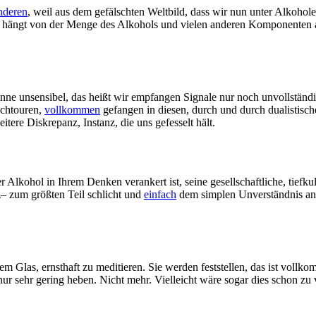
nderen
, weil aus dem gefälschten Weltbild, dass wir nun unter Alkohol
n, hängt von der Menge des Alkohols und vielen anderen Komponenten a
inne unsensibel, das heißt wir empfangen Signale nur noch unvollständi
ochtouren,
vollkommen
gefangen in diesen, durch und durch dualistisc
eitere Diskrepanz, Instanz, die uns gefesselt hält.
r Alkohol in Ihrem Denken verankert ist, seine gesellschaftliche, tiefku
nz– zum größten Teil schlicht und
einfach
dem simplen Unverständnis anhe
nem Glas, ernsthaft zu meditieren. Sie werden feststellen, das ist vol
r sehr gering heben. Nicht mehr. Vielleicht wäre sogar dies schon zu vi