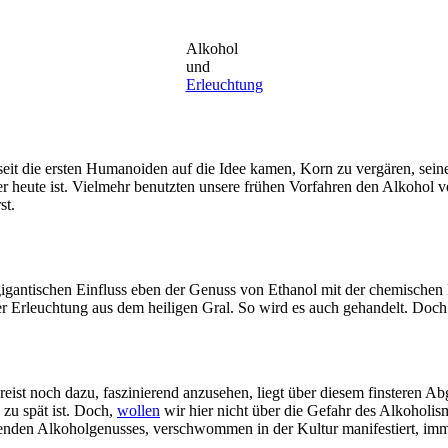
Alkohol
und
Erleuchtung
 seit die ersten Humanoiden auf die Idee kamen, Korn zu vergären, sei
s er heute ist. Vielmehr benutzten unsere frühen Vorfahren den Alkohol 
st.
gigantischen Einfluss eben der Genuss von Ethanol mit der chemisch
Erleuchtung aus dem heiligen Gral. So wird es auch gehandelt. Doch l
eist noch dazu, faszinierend anzusehen, liegt über diesem finsteren Abg
 zu spät ist. Doch,
wollen
wir hier nicht über die Gefahr des Alkoholis
nden Alkoholgenusses, verschwommen in der Kultur manifestiert, imme