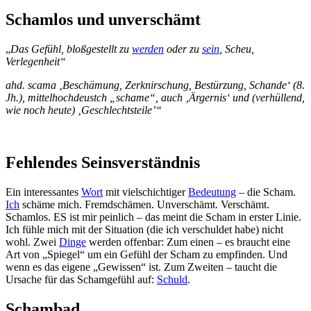
Schamlos und unverschämt
„
Das Gefühl, bloßgestellt zu
werden
oder zu
sein
, Scheu,
Verlegenheit
“
ahd. scama ‚Beschämung, Zerknirschung, Bestürzung, Schande‘ (8.
Jh.), mittelhochdeustch „schame“, auch ‚Ärgernis‘ und (verhüllend,
wie noch heute) ‚Geschlechtsteile’“
Fehlendes Seinsverständnis
Ein interessantes
Wort
mit vielschichtiger
Bedeutung
– die Scham.
Ich
schäme mich. Fremdschämen. Unverschämt. Verschämt.
Schamlos. ES ist mir peinlich – das meint die Scham in erster Linie.
Ich fühle mich mit der Situation (die ich verschuldet habe) nicht
wohl. Zwei
Dinge
werden offenbar: Zum einen – es braucht eine
Art von „Spiegel“ um ein Gefühl der Scham zu empfinden. Und
wenn es das eigene „Gewissen“ ist. Zum Zweiten – taucht die
Ursache für das Schamgefühl auf:
Schuld
.
Schambad