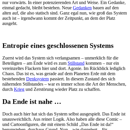
nur vorwärts. In einer potenzierenden Art und Weise. Ein Gedanke,
einmal gedacht, bleibt bestehen. Neue
Gedanken
bauen auf den
alten auf, die also statisch sind. Ganz egal nun, wie groß das System
auch ist – irgendwann kommt der Zeitpunkt, an dem der Platz
ausgeht.
Entropie eines geschlossenen Systems
Zuerst wird das System sich verlangsamen – unmerklich für die
Beteiligten – am Ende wird es zum
Stillstand
kommen – nur ein
vereinzeltes Flackern hier und dort. Agonie. Im Rückblick lediglich
Chaos. Das ist es, was gerade auf dem Planeten Erde mit dem
bestehenden
Denksystem
passiert. In diesem Zustand des sich
nähernden Stillstandes – war es immer schon die Art der Menschen,
durch
Krieg
und Zerstörung wieder Platz zu schaffen.
Da Ende ist nahe …
Doch auch hier hat sich das System selbst ausgespielt. Das Ende ist
unausweichlich. Aus reiner Logik. Also haben alle diese Comic –
und Cartoonfiguren, die mit einem Schild „Das Ende ist da!“
herumstehen, durchaus Grund. Nun – wie dargelegt – für