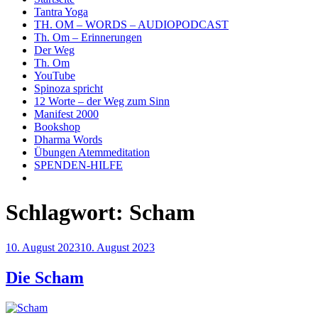
Tantra Yoga
TH. OM – WORDS – AUDIOPODCAST
Th. Om – Erinnerungen
Der Weg
Th. Om
YouTube
Spinoza spricht
12 Worte – der Weg zum Sinn
Manifest 2000
Bookshop
Dharma Words
Übungen Atemmeditation
SPENDEN-HILFE
Schlagwort:
Scham
Veröffentlicht
10. August 2023
10. August 2023
am
Die Scham