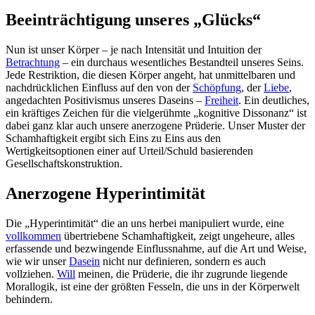
Beeinträchtigung unseres „Glücks“
Nun ist unser Körper – je nach Intensität und Intuition der
Betrachtung
– ein durchaus wesentliches Bestandteil unseres Seins.
Jede Restriktion, die diesen Körper angeht, hat unmittelbaren und
nachdrücklichen Einfluss auf den von der
Schöpfung
, der
Liebe
,
angedachten Positivismus unseres Daseins –
Freiheit
. Ein deutliches,
ein kräftiges Zeichen für die vielgerühmte „kognitive Dissonanz“ ist
dabei ganz klar auch unsere anerzogene Prüderie. Unser Muster der
Schamhaftigkeit ergibt sich Eins zu Eins aus den
Wertigkeitsoptionen einer auf Urteil/Schuld basierenden
Gesellschaftskonstruktion.
Anerzogene Hyperintimität
Die „Hyperintimität“ die an uns herbei manipuliert wurde, eine
vollkommen
übertriebene Schamhaftigkeit, zeigt ungeheure, alles
erfassende und bezwingende Einflussnahme, auf die Art und Weise,
wie wir unser
Dasein
nicht nur definieren, sondern es auch
vollziehen.
Will
meinen, die Prüderie, die ihr zugrunde liegende
Morallogik, ist eine der größten Fesseln, die uns in der Körperwelt
behindern.