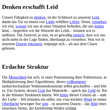
Denken erschafft Leid
Unsere Fähigkeit zu
denken
, ist der Schlüssel zu unserem
Leid
,
damit das Tor zu einem von
Liebe
erfüllten
Leben
. Denn,
verstehen
wir erst,
warum
wir uns in einer Situation befinden, die uns
leiden
lässt, – begreifen wir die Wurzeln des Leids – können wir es
auflösen. Die Antwort, je nun, ist so gewaltig
einfach
, dass wir uns
nicht mehr in der Lage finden, überhaupt zu verstehen. Was wir in
unserem
Dasein
erkennen
, entpuppt sich – als aus dem Chaos
geboren.
Erdachte Struktur
Die
Menschheit
hat sich, in einer Potenzierung ihrer Präferenzen, in
Multiplizierung ihrer Algorithmen, dieses
vollkommen
undurchschaubare Wahnsinnskonstrukt selbst geschaffen – und lebt
es. Ein System, dessen
Gott
das Materielle – sprich das
Geld
ist. Bis
in die feinsten Strukturen hinein. Wir
beten
diesen Götzen an – statt
der Liebe – Wir könnten ein stiller, nur vom leichten
Wind
an seiner
Oberfläche
bewegter See
sein
– in unserem Dasein – das
Bild
eines
einzelnen Steins, der kreisförmig Wellen schlägt.