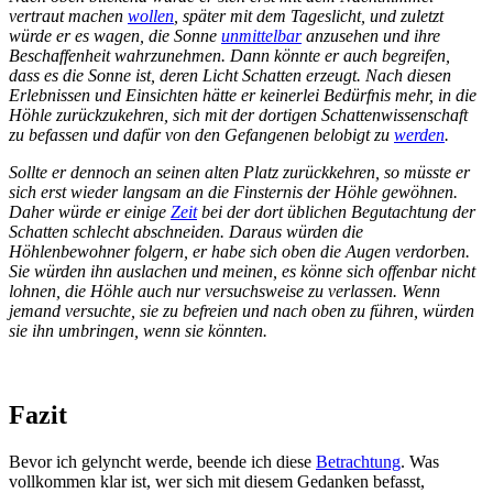
vertraut machen
wollen
, später mit dem Tageslicht, und zuletzt
würde er es wagen, die Sonne
unmittelbar
anzusehen und ihre
Beschaffenheit wahrzunehmen. Dann könnte er auch begreifen,
dass es die Sonne ist, deren Licht Schatten erzeugt. Nach diesen
Erlebnissen und Einsichten hätte er keinerlei Bedürfnis mehr, in die
Höhle zurückzukehren, sich mit der dortigen Schattenwissenschaft
zu befassen und dafür von den Gefangenen belobigt zu
werden
.
Sollte er dennoch an seinen alten Platz zurückkehren, so müsste er
sich erst wieder langsam an die Finsternis der Höhle gewöhnen.
Daher würde er einige
Zeit
bei der dort üblichen Begutachtung der
Schatten schlecht abschneiden. Daraus würden die
Höhlenbewohner folgern, er habe sich oben die Augen verdorben.
Sie würden ihn auslachen und meinen, es könne sich offenbar nicht
lohnen, die Höhle auch nur versuchsweise zu verlassen. Wenn
jemand versuchte, sie zu befreien und nach oben zu führen, würden
sie ihn umbringen, wenn sie könnten.
Fazit
Bevor ich gelyncht werde, beende ich diese
Betrachtung
. Was
vollkommen klar ist, wer sich mit diesem Gedanken befasst,