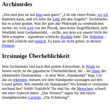
Archimedes
„Dos moi pou sto kai
kino
taen gaen!“ „Gib mir einen Punkt,
wo
ich
hintreten kann, und ich hebe die
Erde
aus den Angeln!“ Archimedes
hat es schon geahnt. Was der gute alte Philosoph zu verdeutlichen
suchte, ist, weit
weg
von der Physik, dass keine Begrifflichkeit, kein
Wortbild, kein Gedankenbild, – nichts, aus dem wir unsere Sicht der
Welt schöpfen – irgendeine wirkliche
Realität
hätte. Die
Wahrheit
–
sie fehlt schlicht und
einfach
. Es kann sie nicht geben, in diesem
Denken
.
Irrsinnige Überheblichkeit
Was Archimedes und nach ihm andere Erleuchtete, in
Worte
zu
fassen sucht, ist die gigantische Überheblichkeit, die – im
Sinne
der
erklärenden Denkstruktur – in dem Wort „Standpunkt“ liegt. Um
das zu
erkennen
, müssen wir dem Standpunkt sozusagen auf den
Grund gehen. Wie entsteht ein Standpunkt? Wo kommt er verdammt
nochmal her? Ahhh! Natürlich! Da sind Sie, die
Menschen
, schnell
mit einer Antwort dabei. „Das Wissen!“ sagen Sie mit einem
triumphierenden
Lächeln
. „Die Erfahrung!“