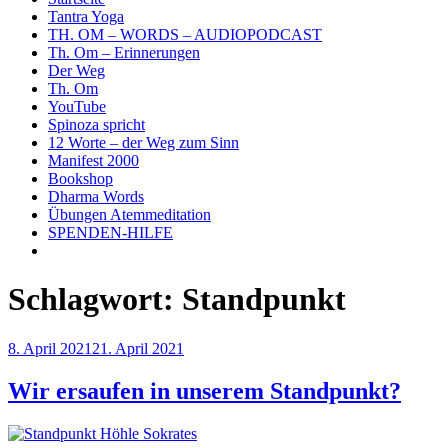
Tantra Yoga
TH. OM – WORDS – AUDIOPODCAST
Th. Om – Erinnerungen
Der Weg
Th. Om
YouTube
Spinoza spricht
12 Worte – der Weg zum Sinn
Manifest 2000
Bookshop
Dharma Words
Übungen Atemmeditation
SPENDEN-HILFE
Schlagwort:
Standpunkt
Veröffentlicht
8. April 2021
21. April 2021
am
Wir ersaufen in unserem Standpunkt?