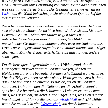
was sie je zu Gesicht bekommen, ist die Wand, der sie zugedreht
sind. Erhellt wird ihre Behausung von einem Feuer, das hinter ihnen
weit oben in der Ferne brennt. Die Gefangenen sehen nur dieses
Licht
, das die Wand beleuchtet, nicht aber dessen Quelle. Auf der
Wand sehen sie Schatten.
Zwischen dem Inneren des Gefängnisses und dem Feuer befindet
sich eine kleine Mauer, die nicht so hoch ist, dass sie das Licht des
Feuers abschirmt. Längs der Mauer tragen Menschen
unterschiedliche Gegenstände hin und her, Nachbildungen
menschlicher Gestalten und anderer Lebewesen aus Stein und aus
Holz. Diese Gegenstände ragen über die Mauer hinaus, ihre Träger
aber nicht. Manche Träger unterhalten sich miteinander, andere
schweigen.
Da die bewegten Gegenstände auf die Höhlenwand, der die
Gefangenen zugewendet sind, Schatten werfen, können die
Höhlenbewohner die bewegten Formen schattenhaft wahrnehmen.
Von den Trägern ahnen sie aber nichts. Wenn jemand spricht, hallt
das Echo von der Höhlenwand so zurück, als ob die Schatten
sprächen. Daher meinen die Gefangenen, die Schatten könnten
sprechen. Sie betrachten die Schatten als Lebewesen und deuten
alles, was geschieht, als deren Handlungen. Das, was sich auf der
Wand abspielt, ist für sie die gesamte
Wirklichkeit
und schlechthin
wahr. Sie entwickeln eine
Wissenschaft
von den Schatten und