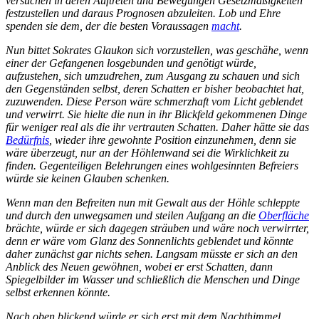
versuchen in deren Auftreten und Bewegungen Gesetzmäßigkeiten
festzustellen und daraus Prognosen abzuleiten. Lob und Ehre
spenden sie dem, der die besten Voraussagen
macht
.
Nun bittet Sokrates Glaukon sich vorzustellen, was geschähe, wenn
einer der Gefangenen losgebunden und genötigt würde,
aufzustehen, sich umzudrehen, zum Ausgang zu schauen und sich
den Gegenständen selbst, deren Schatten er bisher beobachtet hat,
zuzuwenden. Diese Person wäre schmerzhaft vom Licht geblendet
und verwirrt. Sie hielte die nun in ihr Blickfeld gekommenen Dinge
für weniger real als die ihr vertrauten Schatten. Daher hätte sie das
Bedürfnis
, wieder ihre gewohnte Position einzunehmen, denn sie
wäre überzeugt, nur an der Höhlenwand sei die Wirklichkeit zu
finden. Gegenteiligen Belehrungen eines wohlgesinnten Befreiers
würde sie keinen Glauben schenken.
Wenn man den Befreiten nun mit Gewalt aus der Höhle schleppte
und durch den unwegsamen und steilen Aufgang an die
Oberfläche
brächte, würde er sich dagegen sträuben und wäre noch verwirrter,
denn er wäre vom Glanz des Sonnenlichts geblendet und könnte
daher zunächst gar nichts sehen. Langsam müsste er sich an den
Anblick des Neuen gewöhnen, wobei er erst Schatten, dann
Spiegelbilder im Wasser und schließlich die Menschen und Dinge
selbst erkennen könnte.
Nach oben blickend würde er sich erst mit dem Nachthimmel