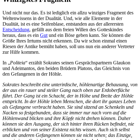
Und nicht nur das. Es ist lediglich ein allzu winziges Fragment des
Weltenwissens in der Dualität. Und, wie alle Elemente in der
Dualität, ist es eine Seifenblase, entstanden aus der allerersten
Entscheidung
, gefällt aus dem freien Willen des Gotteskindes
heraus, dass es ein
Gut
und ein Böse geben kann. Sie können die
Größe Ihres Irrtums nicht erkennen. Da wir schon einmal einen
Riesen der Antike bemüht haben, soll uns nun ein anderer Vertreter
zur Hilfe kommen.
In „
Politeia
“ erzählt Sokrates seinen Gesprächspartnern Glaukon
und Adeimantos, den beiden Brüdern Platons, das Gleichnis von
den Gefangenen in der Höhle.
Sokrates beschreibt eine unterirdische, höhlenartige Behausung, von
der aus ein rauer und steiler Gang nach oben zur Erdoberfläche
führt. Der Gang ist ein Schacht, der in Höhe und Breite der Höhle
entspricht.
In der Höhle leben Menschen, die dort ihr ganzes Leben
als Gefangene verbracht haben. Sie sind sitzend an Schenkeln und
Nacken so festgebunden, dass sie immer nur nach vorn auf die
Höhlenwand blicken und ihre Köpfe nicht drehen können. Daher
können sie den Ausgang, der sich hinter ihren Rücken befindet, nie
erblicken und von seiner Existenz nichts wissen. Auch sich selbst
und die anderen Gefangenen können sie nicht sehen; das Einzige,