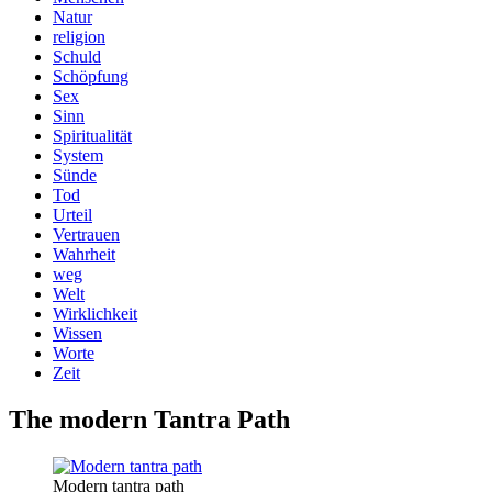
Natur
religion
Schuld
Schöpfung
Sex
Sinn
Spiritualität
System
Sünde
Tod
Urteil
Vertrauen
Wahrheit
weg
Welt
Wirklichkeit
Wissen
Worte
Zeit
The modern Tantra Path
Modern tantra path