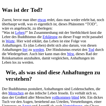
Was ist der Tod?
Zuerst, bevor man über
etwas
redet, dass man weder erlebt hat, noch
überhaupt weiß, was es eigentlich ist, dieses Phänomen “TOD”,
wäre es angebracht, zu überlegen:
“Was ist
Leben
?” Im Zusammenhang mit der Sterblichkeit fasst die
Lehre des Buddhismus die
Erklärung
zu dieser Frage recht passabel
in
Worte
. Hier wird erklärt, das Leben ist eine Folge von
Anhaftungen. Es (das Leben) dreht sich also darum, von diesen
Anhaftungen
frei
zu
werden
. Der Hinduismus ersetzt den
Tod
durch
die Wiedergeburt. Auch hier kann man den
Weg
, dieses Rad der
Reinkarnation anzuhalten, damit vergleichen, Anhaftungen im
Leben los zu werden.
Wie, als was sind diese Anhaftungen zu
verstehen?
Der Buddhismus postuliert, Anhaftungen sind Leidenschaften, die
den
Menschen
an das irdische Leben fesseln. Es verhält sich so,
dass der Großteil aller Menschen
vollkommen
blind
lebt. Ein dickes
Tuch vor den Augen, bestehend aus Urteilen, Verurteilungen, einer
Unmenge an
Angst
und Angriff als auch
Verteidigung
, ein Chaos