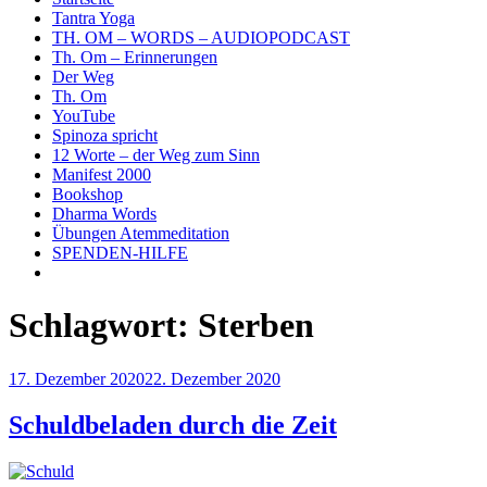
Tantra Yoga
TH. OM – WORDS – AUDIOPODCAST
Th. Om – Erinnerungen
Der Weg
Th. Om
YouTube
Spinoza spricht
12 Worte – der Weg zum Sinn
Manifest 2000
Bookshop
Dharma Words
Übungen Atemmeditation
SPENDEN-HILFE
Schlagwort:
Sterben
Veröffentlicht
17. Dezember 2020
22. Dezember 2020
am
Schuldbeladen durch die Zeit