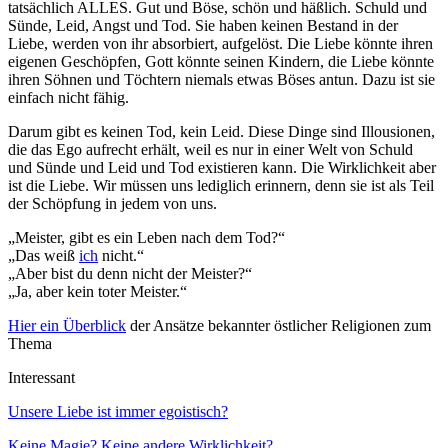
tatsächlich ALLES. Gut und Böse, schön und häßlich. Schuld und
Sünde, Leid, Angst und Tod. Sie haben keinen Bestand in der
Liebe, werden von ihr absorbiert, aufgelöst. Die Liebe könnte ihren
eigenen Geschöpfen, Gott könnte seinen Kindern, die Liebe könnte
ihren Söhnen und Töchtern niemals etwas Böses antun. Dazu ist sie
einfach nicht fähig.
Darum gibt es keinen Tod, kein Leid. Diese Dinge sind Illousionen,
die das Ego aufrecht erhält, weil es nur in einer Welt von Schuld
und Sünde und Leid und Tod existieren kann. Die Wirklichkeit aber
ist die Liebe. Wir müssen uns lediglich erinnern, denn sie ist als Teil
der Schöpfung in jedem von uns.
„Meister, gibt es ein Leben nach dem Tod?“
„Das weiß
ich
nicht.“
„Aber bist du denn nicht der Meister?“
„Ja, aber kein toter Meister.“
Hier ein Überblick
der Ansätze bekannter östlicher Religionen zum
Thema
Interessant
Unsere Liebe ist immer egoistisch?
Keine Magie? Keine andere Wirklichkeit?