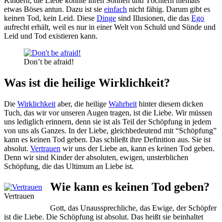
Kindern, die Liebe könnte ihren Söhnen und Töchtern niemals
etwas Böses antun. Dazu ist sie
einfach
nicht fähig. Darum gibt es
keinen Tod, kein Leid. Diese
Dinge
sind Illusionen, die das
Ego
aufrecht erhält, weil es nur in einer Welt von Schuld und Sünde und
Leid und Tod existieren kann.
Don’t be afraid!
Was ist die heilige Wirklichkeit?
Die
Wirklichkeit
aber, die heilige
Wahrheit
hinter diesem dicken
Tuch, das wir vor unseren Augen tragen, ist die Liebe. Wir müssen
uns lediglich erinnern, denn sie ist als Teil der Schöpfung in jedem
von uns als Ganzes. In der Liebe, gleichbedeutend mit “Schöpfung”
kann es keinen Tod geben. Das schließt ihre Definition aus. Sie ist
absolut.
Vertrauen
wir uns der Liebe an, kann es keinen Tod geben.
Denn wir sind Kinder der absoluten, ewigen, unsterblichen
Schöpfung, die das Ultimum an Liebe ist.
Wie kann es keinen Tod geben?
Vertrauen
Gott, das Unaussprechliche, das Ewige, der Schöpfer
ist die Liebe. Die Schöpfung ist absolut. Das heißt sie beinhaltet