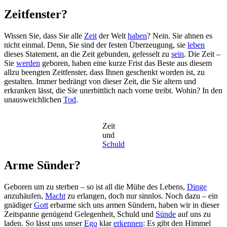
Zeitfenster?
Wissen Sie, dass Sie alle
Zeit
der Welt
haben
? Nein. Sie ahnen es
nicht einmal. Denn, Sie sind der festen Überzeugung, sie
leben
dieses Statement, an die Zeit gebunden, gefesselt zu
sein
. Die Zeit –
Sie
werden
geboren, haben eine kurze Frist das Beste aus diesem
allzu beengten Zeitfenster, dass Ihnen geschenkt worden ist, zu
gestalten. Immer bedrängt von dieser Zeit, die Sie altern und
erkranken lässt, die Sie unerbittlich nach vorne treibt. Wohin? In den
unausweichlichen
Tod
.
Zeit
und
Schuld
Arme Sünder?
Geboren um zu sterben – so ist all die Mühe des Lebens,
Dinge
anzuhäufen,
Macht
zu erlangen, doch nur sinnlos. Noch dazu – ein
gnädiger
Gott
erbarme sich uns armen Sündern, haben wir in dieser
Zeitspanne genügend Gelegenheit, Schuld und
Sünde
auf uns zu
laden. So lässt uns unser
Ego
klar
erkennen
: Es gibt den Himmel