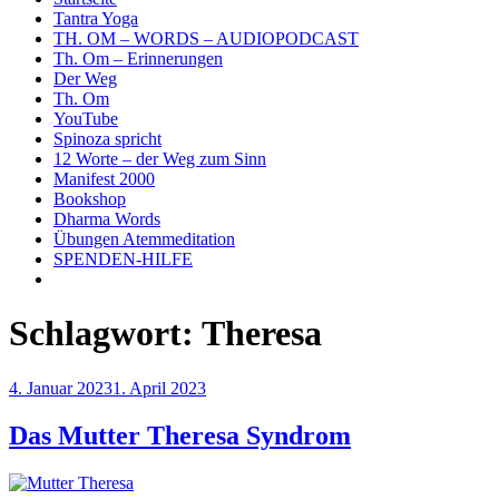
Tantra Yoga
TH. OM – WORDS – AUDIOPODCAST
Th. Om – Erinnerungen
Der Weg
Th. Om
YouTube
Spinoza spricht
12 Worte – der Weg zum Sinn
Manifest 2000
Bookshop
Dharma Words
Übungen Atemmeditation
SPENDEN-HILFE
Schlagwort:
Theresa
Veröffentlicht
4. Januar 2023
1. April 2023
am
Das Mutter Theresa Syndrom