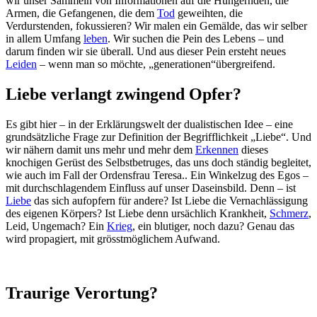
wir unser Sammeln von Informationen auf die Hungernden, die
Armen, die Gefangenen, die dem
Tod
geweihten, die
Verdurstenden, fokussieren? Wir malen ein Gemälde, das wir selber
in allem Umfang
leben
. Wir suchen die Pein des Lebens – und
darum finden wir sie überall. Und aus dieser Pein ersteht neues
Leiden
– wenn man so möchte, „generationen“übergreifend.
Liebe verlangt zwingend Opfer?
Es gibt hier – in der Erklärungswelt der dualistischen Idee – eine
grundsätzliche Frage zur Definition der Begrifflichkeit „Liebe“. Und
wir nähern damit uns mehr und mehr dem
Erkennen
dieses
knochigen Gerüst des Selbstbetruges, das uns doch ständig begleitet,
wie auch im Fall der Ordensfrau Teresa.. Ein Winkelzug des Egos –
mit durchschlagendem Einfluss auf unser Daseinsbild. Denn – ist
Liebe
das sich aufopfern für andere? Ist Liebe die Vernachlässigung
des eigenen Körpers? Ist Liebe denn ursächlich Krankheit,
Schmerz
,
Leid, Ungemach? Ein
Krieg
, ein blutiger, noch dazu? Genau das
wird propagiert, mit grösstmöglichem Aufwand.
Traurige Verortung?