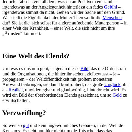
Jedoch – abseits von all dem, was da an Positivem entstand –
irgendetwas an der Angelegenheit hinterlässt ein fades
Gefühl
–
irgendetwas stimmt da nicht. Gehen wir der Sache auf den Grund.
Was stellt die Figürlichkeit der Mutter Theresa für die
Menschen
dar? Sie ist die, sich selbst für andere aufgebende Mutterperson – in
einer Welt der Krankheit, – einer Welt, die sich nicht um ihre
„Ärmsten“ kümmert.
Eine Welt des Elends?
Um was es uns nun geht, ist genau dieses
Bild
, das die Ordensfrau
und die Organisationen, die hinter ihr stehen, zielbewusst – ja –
propagieren – der Weltöffentlichkeit mit großem monetären
Aufwand beibringen, sie damit konfrontiert, das große
Unglück
, ihr
als
Realität
, unwiderlegbar und glaubwürdig, hinterbracht wird. Es
wird ein Bild der überbordenden Elends gezeichnet, um so
Geld
zu
erwirtschaften.
Verzweiflung?
So weit so
gut
und kein ungewöhnliches Gebaren, in der Welt de
Konsums. Es geht nun hier nicht um die Tatsache, dass das