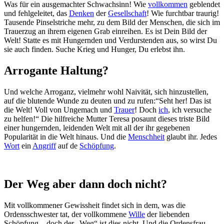
Was für ein ausgemachter Schwachsinn! Wie
vollkommen
geblendet
und fehlgeleitet, das
Denken
der
Gesellschaft
! Wie furchtbar traurig!
Tausende Pinselstriche mehr, zu dem Bild der Menschen, die sich im
Trauerzug an ihrem eigenen Grab einreihen. Es ist Dein Bild der
Welt! Statte es mit Hungernden und Verdurstenden aus, so wirst Du
sie auch finden. Suche Krieg und Hunger, Du erlebst ihn.
Arrogante Haltung?
Und welche Arroganz, vielmehr wohl Naivität, sich hinzustellen,
auf die blutende Wunde zu deuten und zu rufen:“Seht her! Das ist
die Welt! Voll von Ungemach und
Trauer
! Doch
ich
, ich versuche
zu helfen!“ Die hilfreiche Mutter Teresa posaunt dieses triste Bild
einer hungernden, leidenden Welt mit all der ihr gegebenen
Popularität in die Welt hinaus. Und die
Menschheit
glaubt ihr. Jedes
Wort
ein
Angriff
auf de
Schöpfung
.
Der Weg aber dann doch nicht?
Mit vollkommener Gewissheit findet sich in dem, was die
Ordensschwester tat, der vollkommene
Wille
der liebenden
Schöpfung – doch der „Weg“ ist dies nicht. Und die Ordensfrau