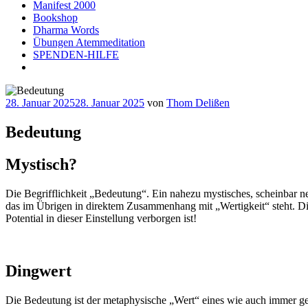
Manifest 2000
Bookshop
Dharma Words
Übungen Atemmeditation
SPENDEN-HILFE
Veröffentlicht
28. Januar 2025
28. Januar 2025
von
Thom Delißen
am
Bedeutung
Mystisch?
Die Begrifflichkeit „Bedeutung“. Ein nahezu mystisches, scheinbar n
das im Übrigen in direktem Zusammenhang mit „Wertigkeit“ steht. D
Potential in dieser Einstellung verborgen ist!
Dingwert
Die Bedeutung ist der metaphysische „Wert“ eines wie auch immer gea