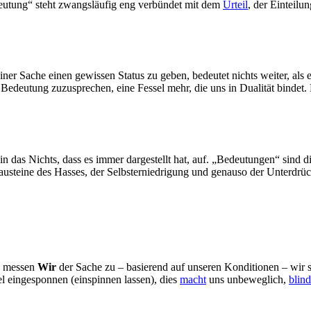
deutung“ steht zwangsläufig eng verbündet mit dem
Urteil
, der Einteil
 Einer Sache einen gewissen Status zu geben, bedeutet nichts weiter, als 
edeutung zuzusprechen, eine Fessel mehr, die uns in Dualität bindet. 
 in das Nichts, dass es immer dargestellt hat, auf. „Bedeutungen“ sind
usteine des Hasses, der Selbsterniedrigung und genauso der Unterdrüc
g messen
Wir
der Sache zu – basierend auf unseren Konditionen – wir 
l eingesponnen (einspinnen lassen), dies
macht
uns unbeweglich,
blind