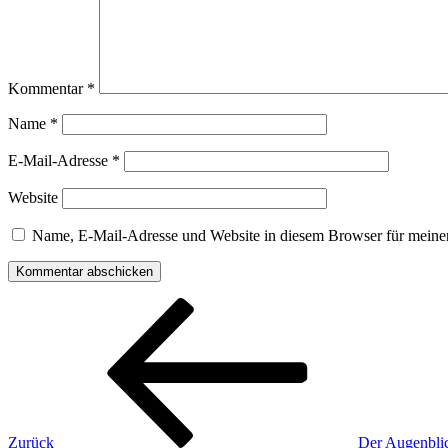
Kommentar
*
Name
*
E-Mail-Adresse
*
Website
Name, E-Mail-Adresse und Website in diesem Browser für meine
Beitragsnavigation
Vorheriger
Beitrag
Zurück
Der Augenblic