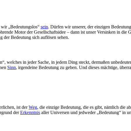
n wir „Bedeutungslos“
sein
. Dürfen wir unserer, der einzigen Bedeutung
rende Motor der Gesellschaftsidee – dann ist unser Versinken in die 
g der Bedeutung sich auflösen sehen.
n“, welches in jeder Sache, in jedem Ding steckt, dermaßen unbedeuten
inen
Sinn
, irgendeine Bedeutung zu geben. Und dieses mächtige, über
rlichen, ist der
Weg
, die einzige Bedeutung, die es gibt, nämlich die 
Urgrund der
Erkenntnis
aller Universen und jedweder „Bedeutung“ in uns s