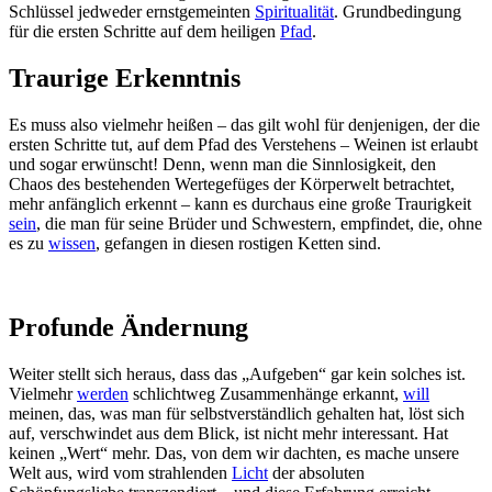
Schlüssel jedweder ernstgemeinten
Spiritualität
. Grundbedingung
für die ersten Schritte auf dem heiligen
Pfad
.
Traurige Erkenntnis
Es muss also vielmehr heißen – das gilt wohl für denjenigen, der die
ersten Schritte tut, auf dem Pfad des Verstehens – Weinen ist erlaubt
und sogar erwünscht! Denn, wenn man die Sinnlosigkeit, den
Chaos des bestehenden Wertegefüges der Körperwelt betrachtet,
mehr anfänglich erkennt – kann es durchaus eine große Traurigkeit
sein
, die man für seine Brüder und Schwestern, empfindet, die, ohne
es zu
wissen
, gefangen in diesen rostigen Ketten sind.
Profunde Ändernung
Weiter stellt sich heraus, dass das „Aufgeben“ gar kein solches ist.
Vielmehr
werden
schlichtweg Zusammenhänge erkannt,
will
meinen, das, was man für selbstverständlich gehalten hat, löst sich
auf, verschwindet aus dem Blick, ist nicht mehr interessant. Hat
keinen „Wert“ mehr. Das, von dem wir dachten, es mache unsere
Welt aus, wird vom strahlenden
Licht
der absoluten