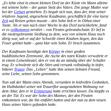
„
Es lebte einst in einem kleinen Dorf an der Küste ein Mann alleine
mit seinem Sohn – der ganze Stolz des Vaters. Die junge Mutter war
bei der
Geburt
gestorben. Es begab sich nun, dass der, trotz
seiner
relativen Jugend, angesehene Kaufmann, geschäftlich für eine kurze
Zeit
auf Reisen gehen musste – den Sohn ließ er in Obhut einer
Tante. Als er nun nach einer Woche in das Dorf zurückkehrte, fand
er es
vollkommen
zerstört – von Piraten gebrandschatzt. Er lief in
die niedergebrannte Siedlung zu dem, was von seinem Haus noch
übrig war, sah er auf der Schwelle einen Knaben liegen, den das
Feuer getötet hatte – ganz klar sein Sohn. Er brach zusammen.
Der Kaufmann beerdigte den
Körper
in einer großen
buddhistischen Zeremonie, die Asche des toten Kindes verwahrte er
in einem Leinenbeutel, den er von da an ständig über der Schulter
trug. Er schwärzte sich die Stirn und versank vollständig in tiefer,
bitterer
Trauer
. Das „Leben“ hatte ihm seinen liebsten Freund,
seine Liebe, seinen Sohn genommen.
Nun saß der Mann eines Abends, versunken in leidvollen Gedanken,
im Halbdunkel seiner mit Trauerflor ausgestalteten Wohnung vor
dem Altar, den er in
Erinnerung
hatte errichten lassen. Da klopfte es
an der Tür. Es war der Sohn des Mannes, der den Piraten
entkommen war, die ihn entführt hatten und der nun zu dem neuen
Haus seines Vaters gefunden hatte.