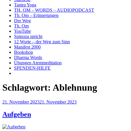
Tantra Yoga
TH. OM – WORDS – AUDIOPODCAST
Th. Om – Erinnerungen
Der Weg
Th. Om
YouTube
Spinoza spricht
12 Worte – der Weg zum Sinn
Manifest 2000
Bookshop
Dharma Words
Übungen Atemmeditation
SPENDEN-HILFE
Schlagwort:
Ablehnung
Veröffentlicht
21. November 2023
21. November 2023
am
Aufgeben