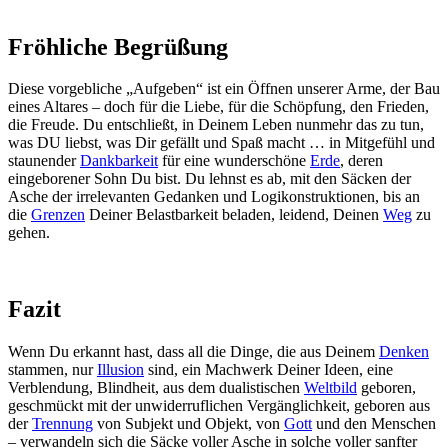
Fröhliche Begrüßung
Diese vorgebliche „Aufgeben“ ist ein Öffnen unserer Arme, der Bau
eines Altares – doch für die Liebe, für die Schöpfung, den Frieden,
die Freude. Du entschließt, in Deinem Leben nunmehr das zu tun,
was DU liebst, was Dir gefällt und Spaß macht … in Mitgefühl und
staunender
Dankbarkeit
für eine wunderschöne
Erde
, deren
eingeborener Sohn Du bist. Du lehnst es ab, mit den Säcken der
Asche der irrelevanten Gedanken und Logikonstruktionen, bis an
die
Grenzen
Deiner Belastbarkeit beladen, leidend, Deinen
Weg
zu
gehen.
Fazit
Wenn Du erkannt hast, dass all die Dinge, die aus Deinem
Denken
stammen, nur
Illusion
sind, ein Machwerk Deiner Ideen, eine
Verblendung, Blindheit, aus dem dualistischen
Weltbild
geboren,
geschmückt mit der unwiderruflichen Vergänglichkeit, geboren aus
der
Trennung
von Subjekt und Objekt, von
Gott
und den Menschen
– verwandeln sich die Säcke voller Asche in solche voller sanfter