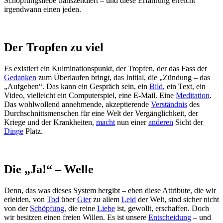
Schöpfungsliebe transzendiert – und diese Erfahrung erreicht
irgendwann einen jeden.
Der Tropfen zu viel
Es existiert ein Kulminationspunkt, der Tropfen, der das Fass der
Gedanken
zum Überlaufen bringt, das Initial, die „Zündung – das
„Aufgeben“. Das kann ein Gespräch sein, ein
Bild
, ein Text, ein
Video, vielleicht ein Computerspiel, eine E-Mail. Eine
Meditation
.
Das wohlwollend annehmende, akzeptierende
Verständnis
des
Durchschnittsmenschen für eine Welt der Vergänglichkeit, der
Kriege und der Krankheiten,
macht
nun einer
anderen
Sicht der
Dinge
Platz.
Die „Ja!“ – Welle
Denn, das was dieses System hergibt – eben diese Attribute, die wir
erleiden, von
Tod
über
Gier
zu allem
Leid
der Welt, sind sicher nicht
von der
Schöpfung
, die reine
Liebe
ist, gewollt, erschaffen. Doch
wir besitzen einen freien Willen. Es ist unsere
Entscheidung
– und