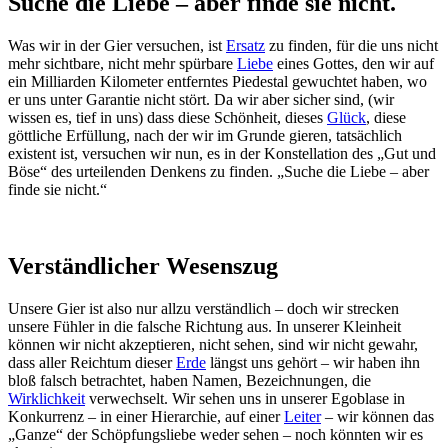
Suche die Liebe – aber finde sie nicht.
Was wir in der Gier versuchen, ist
Ersatz
zu finden, für die uns nicht
mehr sichtbare, nicht mehr spürbare
Liebe
eines Gottes, den wir auf
ein Milliarden Kilometer entferntes Piedestal gewuchtet haben, wo
er uns unter Garantie nicht stört. Da wir aber sicher sind, (wir
wissen es, tief in uns) dass diese Schönheit, dieses
Glück
, diese
göttliche Erfüllung, nach der wir im Grunde gieren, tatsächlich
existent ist, versuchen wir nun, es in der Konstellation des „Gut und
Böse“ des urteilenden Denkens zu finden. „Suche die Liebe – aber
finde sie nicht.“
Verständlicher Wesenszug
Unsere Gier ist also nur allzu verständlich – doch wir strecken
unsere Fühler in die falsche Richtung aus. In unserer Kleinheit
können wir nicht akzeptieren, nicht sehen, sind wir nicht gewahr,
dass aller Reichtum dieser
Erde
längst uns gehört – wir haben ihn
bloß falsch betrachtet, haben Namen, Bezeichnungen, die
Wirklichkeit
verwechselt. Wir sehen uns in unserer Egoblase in
Konkurrenz – in einer Hierarchie, auf einer
Leiter
– wir können das
„Ganze“ der Schöpfungsliebe weder sehen – noch könnten wir es