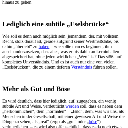
hinaus zu gehen.
Lediglich eine subtile „Eselsbrücke“
Wie soll es denn auch möglich sein, jemandem, der, mit vollstem
Recht, stolz darauf ist, gerade aufgrund seiner Wertmaßstäbe, bis
dahin „überlebt“ zu
haben
– wie sollte man es beginnen, ihm
auseinanderzusetzen, dass alles, was er bis dahin an Lerninhalten
abgespeichert hat, ohne jeden wirklichen „Wert“ ist? Das stößt auf
komplettes Unverständnis. Und es ist auch nur eine von vielen
„Eselsbrücken“, die zu einem tieferen
Verständnis
führen sollen.
Mehr als Gut und Böse
Es wird deutlich, dass hier lediglich, auf, zugegeben, ein wenig
subtile Art und Weise, verdeutlicht
werden
soll, dass es neben dem
„herkömmlichen“, dem „normalen“ – „Bild“, dem, was wir uns, als
Menschen in der Gesellschaft, mit einer gewissen Art und Weise die
Dinge zu sehen, als „real“ (ergo als „gut“ oder „
böse
“)
verinnerlichen, – es wird also offensichtlich, dass es da noch etwas