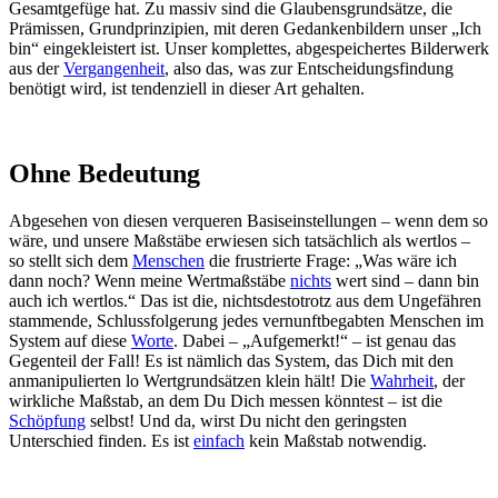
Gesamtgefüge hat. Zu massiv sind die Glaubensgrundsätze, die
Prämissen, Grundprinzipien, mit deren Gedankenbildern unser „Ich
bin“ eingekleistert ist. Unser komplettes, abgespeichertes Bilderwerk
aus der
Vergangenheit
, also das, was zur Entscheidungsfindung
benötigt wird, ist tendenziell in dieser Art gehalten.
Ohne Bedeutung
Abgesehen von diesen verqueren Basiseinstellungen – wenn dem so
wäre, und unsere Maßstäbe erwiesen sich tatsächlich als wertlos –
so stellt sich dem
Menschen
die frustrierte Frage: „Was wäre ich
dann noch? Wenn meine Wertmaßstäbe
nichts
wert sind – dann bin
auch ich wertlos.“ Das ist die, nichtsdestotrotz aus dem Ungefähren
stammende, Schlussfolgerung jedes vernunftbegabten Menschen im
System auf diese
Worte
. Dabei – „Aufgemerkt!“ – ist genau das
Gegenteil der Fall! Es ist nämlich das System, das Dich mit den
anmanipulierten lo Wertgrundsätzen klein hält! Die
Wahrheit
, der
wirkliche Maßstab, an dem Du Dich messen könntest – ist die
Schöpfung
selbst! Und da, wirst Du nicht den geringsten
Unterschied finden. Es ist
einfach
kein Maßstab notwendig.