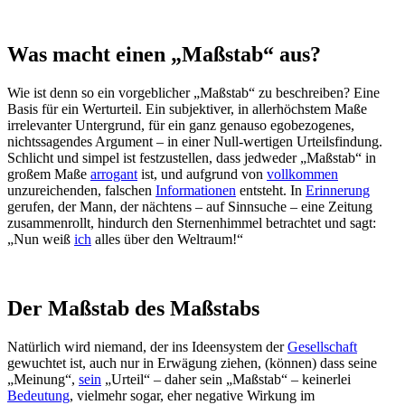
Was macht einen „Maßstab“ aus?
Wie ist denn so ein vorgeblicher „Maßstab“ zu beschreiben? Eine
Basis für ein Werturteil. Ein subjektiver, in allerhöchstem Maße
irrelevanter Untergrund, für ein ganz genauso egobezogenes,
nichtssagendes Argument – in einer Null-wertigen Urteilsfindung.
Schlicht und simpel ist festzustellen, dass jedweder „Maßstab“ in
großem Maße
arrogant
ist, und aufgrund von
vollkommen
unzureichenden, falschen
Informationen
entsteht. In
Erinnerung
gerufen, der Mann, der nächtens – auf Sinnsuche – eine Zeitung
zusammenrollt, hindurch den Sternenhimmel betrachtet und sagt:
„Nun weiß
ich
alles über den Weltraum!“
Der Maßstab des Maßstabs
Natürlich wird niemand, der ins Ideensystem der
Gesellschaft
gewuchtet ist, auch nur in Erwägung ziehen, (können) dass seine
„Meinung“,
sein
„Urteil“ – daher sein „Maßstab“ – keinerlei
Bedeutung
, vielmehr sogar, eher negative Wirkung im