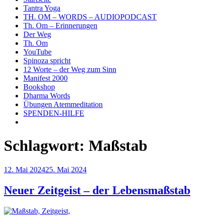
Tantra Yoga
TH. OM – WORDS – AUDIOPODCAST
Th. Om – Erinnerungen
Der Weg
Th. Om
YouTube
Spinoza spricht
12 Worte – der Weg zum Sinn
Manifest 2000
Bookshop
Dharma Words
Übungen Atemmeditation
SPENDEN-HILFE
Schlagwort:
Maßstab
Veröffentlicht
12. Mai 2024
25. Mai 2024
am
Neuer Zeitgeist – der Lebensmaßstab