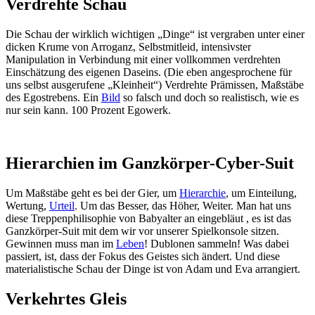
Verdrehte Schau
Die Schau der wirklich wichtigen „Dinge“ ist vergraben unter einer
dicken Krume von Arroganz, Selbstmitleid, intensivster
Manipulation in Verbindung mit einer vollkommen verdrehten
Einschätzung des eigenen Daseins. (Die eben angesprochene für
uns selbst ausgerufene „Kleinheit“) Verdrehte Prämissen, Maßstäbe
des Egostrebens. Ein
Bild
so falsch und doch so realistisch, wie es
nur sein kann. 100 Prozent Egowerk.
Hierarchien im Ganzkörper-Cyber-Suit
Um Maßstäbe geht es bei der Gier, um
Hierarchie
, um Einteilung,
Wertung,
Urteil
. Um das Besser, das Höher, Weiter. Man hat uns
diese Treppenphilisophie von Babyalter an eingebläut , es ist das
Ganzkörper-Suit mit dem wir vor unserer Spielkonsole sitzen.
Gewinnen muss man im
Leben
! Dublonen sammeln! Was dabei
passiert, ist, dass der Fokus des Geistes sich ändert. Und diese
materialistische Schau der Dinge ist von Adam und Eva arrangiert.
Verkehrtes Gleis