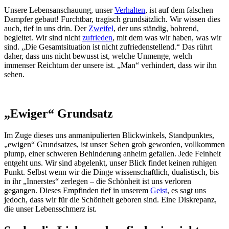
Unsere Lebensanschauung, unser
Verhalten
, ist auf dem falschen
Dampfer gebaut! Furchtbar, tragisch grundsätzlich. Wir wissen dies
auch, tief in uns drin. Der
Zweifel
, der uns ständig, bohrend,
begleitet. Wir sind nicht
zufrieden
, mit dem was wir haben, was wir
sind. „Die Gesamtsituation ist nicht zufriedenstellend.“ Das rührt
daher, dass uns nicht bewusst ist, welche Unmenge, welch
immenser Reichtum der unsere ist. „Man“ verhindert, dass wir ihn
sehen.
„Ewiger“ Grundsatz
Im Zuge dieses uns anmanipulierten Blickwinkels, Standpunktes,
„ewigen“ Grundsatzes, ist unser Sehen grob geworden, vollkommen
plump, einer schweren Behinderung anheim gefallen. Jede Feinheit
entgeht uns. Wir sind abgelenkt, unser Blick findet keinen ruhigen
Punkt. Selbst wenn wir die Dinge wissenschaftlich, dualistisch, bis
in ihr „Innerstes“ zerlegen – die Schönheit ist uns verloren
gegangen. Dieses Empfinden tief in unserem
Geist
, es sagt uns
jedoch, dass wir für die Schönheit geboren sind. Eine Diskrepanz,
die unser Lebensschmerz ist.