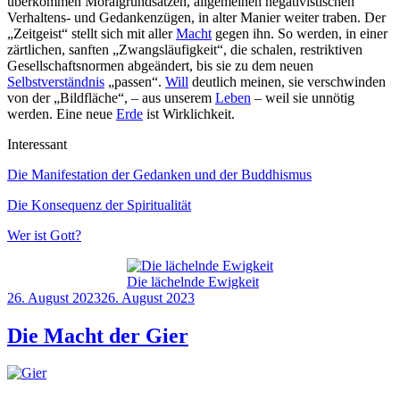
überkommen Moralgrundsätzen, allgemeinen negativistischen
Verhaltens- und Gedankenzügen, in alter Manier weiter traben. Der
„Zeitgeist“ stellt sich mit aller
Macht
gegen ihn. So werden, in einer
zärtlichen, sanften „Zwangsläufigkeit“, die schalen, restriktiven
Gesellschaftsnormen abgeändert, bis sie zu dem neuen
Selbstverständnis
„passen“.
Will
deutlich meinen, sie verschwinden
von der „Bildfläche“, – aus unserem
Leben
– weil sie unnötig
werden. Eine neue
Erde
ist Wirklichkeit.
Interessant
Die Manifestation der Gedanken und der Buddhismus
Die Konsequenz der Spiritualität
Wer ist Gott?
Die lächelnde Ewigkeit
Veröffentlicht
26. August 2023
26. August 2023
am
Die Macht der Gier