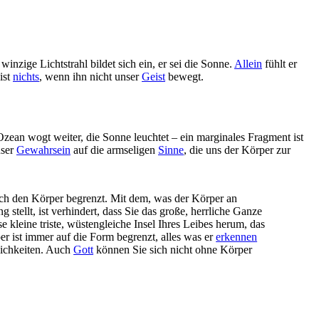
nzige Lichtstrahl bildet sich ein, er sei die Sonne.
Allein
fühlt er
ist
nichts
, wenn ihn nicht unser
Geist
bewegt.
ean wogt weiter, die Sonne leuchtet – ein marginales Fragment ist
nser
Gewahrsein
auf die armseligen
Sinne
, die uns der Körper zur
ch den Körper begrenzt. Mit dem, was der Körper an
 stellt, ist verhindert, dass Sie das große, herrliche Ganze
e kleine triste, wüstengleiche Insel Ihres Leibes herum, das
r ist immer auf die Form begrenzt, alles was er
erkennen
lichkeiten. Auch
Gott
können Sie sich nicht ohne Körper