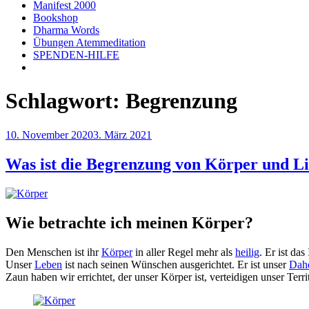
Manifest 2000
Bookshop
Dharma Words
Übungen Atemmeditation
SPENDEN-HILFE
Schlagwort:
Begrenzung
Veröffentlicht
10. November 2020
3. März 2021
am
Was ist die Begrenzung von Körper und L
Wie betrachte ich meinen Körper?
Den Menschen ist ihr
Körper
in aller Regel mehr als
heilig
. Er ist da
Unser
Leben
ist nach seinen Wünschen ausgerichtet. Er ist unser
Dah
Zaun haben wir errichtet, der unser Körper ist, verteidigen unser Terr