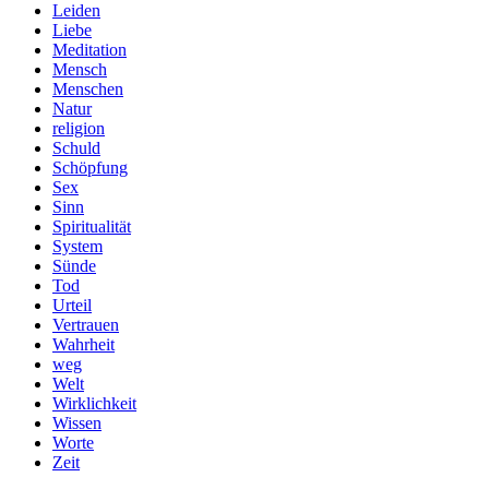
Leiden
Liebe
Meditation
Mensch
Menschen
Natur
religion
Schuld
Schöpfung
Sex
Sinn
Spiritualität
System
Sünde
Tod
Urteil
Vertrauen
Wahrheit
weg
Welt
Wirklichkeit
Wissen
Worte
Zeit