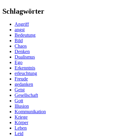
Schlagwörter
Angriff
angst
Bedeutung
Bild
Chaos
Denken
Dualismus
Ego
Erkenntnis
erleuchtung
Freude
gedanken
Geist
Gesellschaft
Gott
Illusion
Kommunikation
Kriege
Körper
Leben
Leid