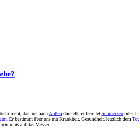
iebe?
s Instrument, das uns nach
Außen
darstellt, er bereitet
Schmerzen
oder Lus
eim
. Er bestimmt über uns mit Krankheit, Gesundheit, letztlich dem
To
itorium bis auf das Messer.