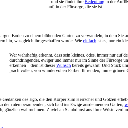
– und sie findet ihre
Bedeutung
in der Auflö
auf, in der Fürsorge, die sie ist.
den kargen Boden zu einem blühenden Garten zu verwandeln, in dem Sie 
lem hin, was gleich ihr geschaffen wurde. Wie
einfach
ist es, nur ein kl
Wer wahrhaftig erkennt, dass sein kleines, ödes, immer nur auf 
durchdringender, ewiger und immer nur im Sinne der Fürsorge umf
erkennen – dem ist dieser
Wunsch
bereits gewährt. Und Stück um 
prachtvollen, von wundervollen Farben flirrenden, immergrünen 
 die Gedanken des Ego, die den Körper zum Herrscher und Götzen erheb
in zu dem atemberaubenden, sich bald ins Ewige ausdehnenden Garten,
w
ch, gänzlich wahrnehmen. Zuviel an Staubdunst aus Ihrer Wüste verdunk