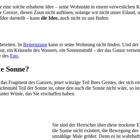
nte eine solche erhabene Idee – seine Wohnstatt in einem verweslichen K
e Grenze, diesen Zaun nicht auflösen, solange wir nicht unser Eiland, u
 Idee darstellt – kann
die Idee,
auch nicht zu uns finden.
bereiten. In
Begrenzung
kann er seine Wohnung nicht finden. Und der K
ur, ein Kräuseln des Wassers, ein Sonnenstrahl – der das Ganze vernein
e des
Ego
.
die Sonne?
, das Fragment des Ganzen, jener winzige Teil Ihres Geistes, der sich ei
ichtstrahl Teil der Sonne ist, ohne den auch die Sonne nicht wäre, so i
unter Wüste, das Sie erschaffen haben.
Sie sind der Herrscher über diese trockene 
die Sonne nicht existiert, die Bewegung des
unzählige Male größer. Denn es ist wahrhaft