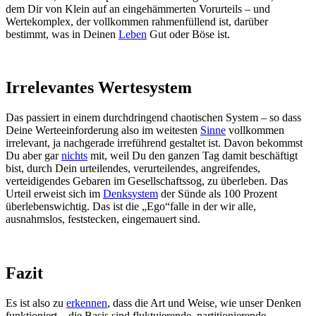
dem Dir von Klein auf an eingehämmerten Vorurteils – und
Wertekomplex, der vollkommen rahmenfüllend ist, darüber
bestimmt, was in Deinen
Leben
Gut oder Böse ist.
Irrelevantes Wertesystem
Das passiert in einem durchdringend chaotischen System – so dass
Deine Werteeinforderung also im weitesten
Sinne
vollkommen
irrelevant, ja nachgerade irreführend gestaltet ist. Davon bekommst
Du aber gar
nichts
mit, weil Du den ganzen Tag damit beschäftigt
bist, durch Dein urteilendes, verurteilendes, angreifendes,
verteidigendes Gebaren im Gesellschaftssog, zu überleben. Das
Urteil erweist sich im
Denksystem
der Sünde als 100 Prozent
überlebenswichtig. Das ist die „Ego“falle in der wir alle,
ausnahmslos, feststecken, eingemauert sind.
Fazit
Es ist also zu
erkennen
, dass die Art und Weise, wie unser Denken
funktioniert – die Basis sind fluktuierende, partitionierende