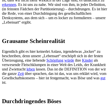
ist, dass wir nicht mehr wirklich in der Lage sind, es tatsächlich zu
erkennen
. Es ist uns zu nahe. Wir sind von ihm, in jeder Definition,
(in feinsten Fädchen der Partitionierung) – durchdrungen. Es ist hier
die Rede, von einer Durchdringung des gesellschaftlichen
Denksystems, aus dem sich – um es locker zu formulieren – unsere
„Lebensart“ ergibt.
Grausame Scheinrealität
Eigentlich gibt es hier keinerlei Anlass, irgendetwas „locker“ zu
beschreiben, denn unsere „Lebensart“ erschöpft sich in der festen
Überzeugung, eine liebende
Schöpfung
würde
ihre
Kinder
als
verwesende Fleischklumpen in einer Welt des Leids, der Krankheit
und Zwietracht
leben
lassen. Das ist die DEFINITION von der wir
die ganze
Zeit
über sprachen, das ist das, was uns erklärt wird, vom
Gesellschaftskonsens – hier ist festgemacht, was Böse und was
gut
ist.
Durchdringendes Böses