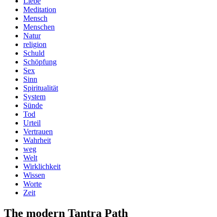
Liebe
Meditation
Mensch
Menschen
Natur
religion
Schuld
Schöpfung
Sex
Sinn
Spiritualität
System
Sünde
Tod
Urteil
Vertrauen
Wahrheit
weg
Welt
Wirklichkeit
Wissen
Worte
Zeit
The modern Tantra Path