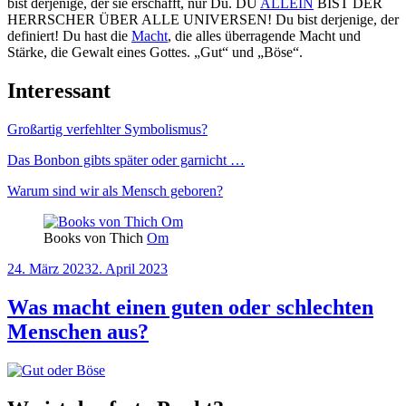
bist derjenige, der sie erschafft, nur Du. DU
ALLEIN
BIST DER
HERRSCHER ÜBER ALLE UNIVERSEN! Du bist derjenige, der
definiert! Du hast die
Macht
, die alles überragende Macht und
Stärke, die Gewalt eines Gottes. „Gut“ und „Böse“.
Interessant
Großartig verfehlter Symbolismus?
Das Bonbon gibts später oder garnicht …
Warum sind wir als Mensch geboren?
Books von Thich
Om
Veröffentlicht
24. März 2023
2. April 2023
am
Was macht einen guten oder schlechten
Menschen aus?