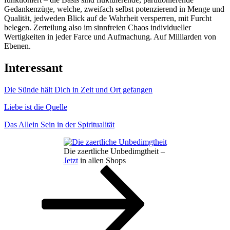
Gedankenzüge, welche, zweifach selbst potenzierend in Menge und
Qualität, jedweden Blick auf de Wahrheit versperren, mit Furcht
belegen. Zerteilung also im sinnfreien Chaos individueller
Wertigkeiten in jeder Farce und Aufmachung. Auf Milliarden von
Ebenen.
Interessant
Die Sünde hält Dich in Zeit und Ort gefangen
Liebe ist die Quelle
Das Allein Sein in der Spiritualität
Die zaertliche Unbedimgtheit –
Jetzt
in allen Shops
Seitennummerierung
Seite
Seite
Nächste
Seite
der
Beiträge