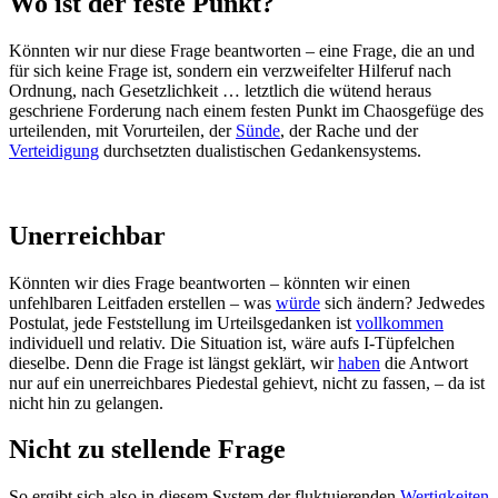
Wo ist der feste Punkt?
Könnten wir nur diese Frage beantworten – eine Frage, die an und
für sich keine Frage ist, sondern ein verzweifelter Hilferuf nach
Ordnung, nach Gesetzlichkeit … letztlich die wütend heraus
geschriene Forderung nach einem festen Punkt im Chaosgefüge des
urteilenden, mit Vorurteilen, der
Sünde
, der Rache und der
Verteidigung
durchsetzten dualistischen Gedankensystems.
Unerreichbar
Könnten wir dies Frage beantworten – könnten wir einen
unfehlbaren Leitfaden erstellen – was
würde
sich ändern? Jedwedes
Postulat, jede Feststellung im Urteilsgedanken ist
vollkommen
individuell und relativ. Die Situation ist, wäre aufs I-Tüpfelchen
dieselbe. Denn die Frage ist längst geklärt, wir
haben
die Antwort
nur auf ein unerreichbares Piedestal gehievt, nicht zu fassen, – da ist
nicht hin zu gelangen.
Nicht zu stellende Frage
So ergibt sich also in diesem System der fluktuierenden
Wertigkeiten