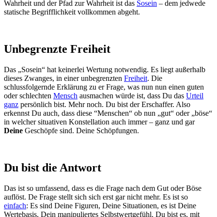
Wahrheit und der Pfad zur Wahrheit ist das
Sosein
– dem jedwede
statische Begrifflichkeit vollkommen abgeht.
Unbegrenzte Freiheit
Das „Sosein“ hat keinerlei Wertung notwendig. Es liegt außerhalb
dieses Zwanges, in einer unbegrenzten
Freiheit
. Die
schlussfolgernde Erklärung zu er Frage, was nun nun einen guten
oder schlechten
Mensch
ausmachen würde ist, dass Du das
Urteil
ganz
persönlich bist. Mehr noch. Du bist der Erschaffer. Also
erkennst Du auch, dass diese “Menschen“ ob nun „gut“ oder „böse“
in welcher situativen Konstellation auch immer – ganz und gar
Deine
Geschöpfe sind. Deine Schöpfungen.
Du bist die Antwort
Das ist so umfassend, dass es die Frage nach dem Gut oder Böse
auflöst. De Frage stellt sich sich erst gar nicht mehr. Es ist so
einfach
: Es sind Deine Figuren, Deine Situationen, es ist Deine
Wertebasis, Dein manipuliertes Selbstwertgefühl. Du bist es, mit