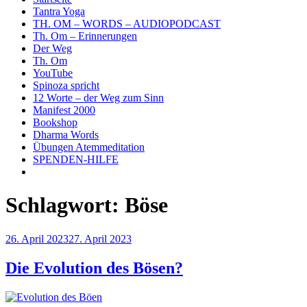
Tantra Yoga
TH. OM – WORDS – AUDIOPODCAST
Th. Om – Erinnerungen
Der Weg
Th. Om
YouTube
Spinoza spricht
12 Worte – der Weg zum Sinn
Manifest 2000
Bookshop
Dharma Words
Übungen Atemmeditation
SPENDEN-HILFE
Schlagwort:
Böse
Veröffentlicht
26. April 2023
27. April 2023
am
Die Evolution des Bösen?