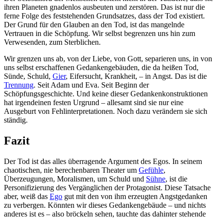
ihren Planeten gnadenlos ausbeuten und zerstören. Das ist nur die
ferne Folge des feststehenden Grundsatzes, dass der Tod existiert.
Der Grund für den Glauben an den Tod, ist das mangelnde
Vertrauen in die Schöpfung. Wir selbst begrenzen uns hin zum
Verwesenden, zum Sterblichen.
Wir grenzen uns ab, von der Liebe, von Gott, separieren uns, in von
uns selbst erschaffenen Gedankengebäuden, die da heißen Tod,
Sünde, Schuld,
Gier
, Eifersucht, Krankheit, – in Angst. Das ist die
Trennung
. Seit Adam und Eva. Seit Beginn der
Schöpfungsgeschichte. Und keine dieser Gedankenkonstruktionen
hat irgendeinen festen Urgrund – allesamt sind sie nur eine
Ausgeburt von Fehlinterpretationen. Noch dazu verändern sie sich
ständig.
Fazit
Der Tod ist das alles überragende Argument des Egos. In seinem
chaotischen, nie berechenbaren Theater um
Gefühle
,
Überzeugungen, Moralismen, um Schuld und
Sühne
, ist die
Personifizierung des Vergänglichen der Protagonist. Diese Tatsache
aber, weiß das
Ego
gut mit den von ihm erzeugten Angstgedanken
zu verbergen. Könnten wir dieses Gedankengebäude – und nichts
anderes ist es – also bröckeln sehen, tauchte das dahinter stehende