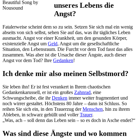
Beautiful Song by
unseres Lebens die
Nousound
Angst?
Fatalerweise scheint dem so zu sein. Setzen Sie sich mal ein wenig
abseits von sich selbst, sehen Sie auf das, was ihr tägliches Leben
ausmacht. Angst vor einer Krankheit, um den gesunden Körper,
existenzielle Angst um
Geld
, Angst um die gesellschaftliche
Situation, den Lebensraum. Die Furcht vor dem Tod fasst das alles
zusammen. Was aber ist die Ursache dieser Ängste, auch dieser
Angst vor dem Tod? Ihre
Gedanken
!
Ich denke mir also meinen Selbstmord?
Sie leben ihn! Er ist fest verankert in Ihrem chaotischen
Gedankenkarussell, er ist ein großes
Zahnrad
, eine
Schwungscheibe, die ihr
Denken
immer weiter fragmentiert und
noch wirrer gestaltet. Höchstens 80 Jahre – dann ist Schluss. So
reihen Sie sich ein, in den Trauerzug der
Menschen
, hin zu ihrem
Ableben, in schwarz gehüllt und voller
Trauer
.
„Was, ach – soll denn das Leben sein – so es doch in Asche endet?“
Was sind diese Ängste und wo kommen