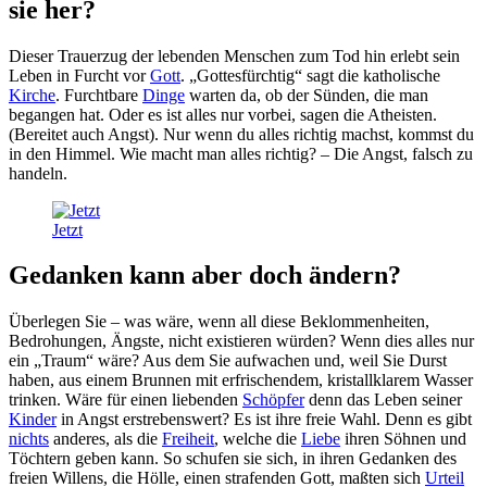
sie her?
Dieser Trauerzug der lebenden Menschen zum Tod hin erlebt sein
Leben in Furcht vor
Gott
. „Gottesfürchtig“ sagt die katholische
Kirche
. Furchtbare
Dinge
warten da, ob der Sünden, die man
begangen hat. Oder es ist alles nur vorbei, sagen die Atheisten.
(Bereitet auch Angst). Nur wenn du alles richtig machst, kommst du
in den Himmel. Wie macht man alles richtig? – Die Angst, falsch zu
handeln.
Jetzt
Gedanken kann aber doch ändern?
Überlegen Sie – was wäre, wenn all diese Beklommenheiten,
Bedrohungen, Ängste, nicht existieren würden? Wenn dies alles nur
ein „Traum“ wäre? Aus dem Sie aufwachen und, weil Sie Durst
haben, aus einem Brunnen mit erfrischendem, kristallklarem Wasser
trinken. Wäre für einen liebenden
Schöpfer
denn das Leben seiner
Kinder
in Angst erstrebenswert? Es ist ihre freie Wahl. Denn es gibt
nichts
anderes, als die
Freiheit
, welche die
Liebe
ihren Söhnen und
Töchtern geben kann. So schufen sie sich, in ihren Gedanken des
freien Willens, die Hölle, einen strafenden Gott, maßten sich
Urteil