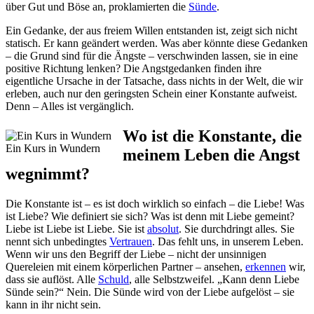
über Gut und Böse an, proklamierten die
Sünde
.
Ein Gedanke, der aus freiem Willen entstanden ist, zeigt sich nicht
statisch. Er kann geändert werden. Was aber könnte diese Gedanken
– die Grund sind für die Ängste – verschwinden lassen, sie in eine
positive Richtung lenken? Die Angstgedanken finden ihre
eigentliche Ursache in der Tatsache, dass nichts in der Welt, die wir
erleben, auch nur den geringsten Schein einer Konstante aufweist.
Denn – Alles ist vergänglich.
Wo ist die Konstante, die
Ein Kurs in Wundern
meinem Leben die Angst
wegnimmt?
Die Konstante ist – es ist doch wirklich so einfach – die Liebe! Was
ist Liebe? Wie definiert sie sich? Was ist denn mit Liebe gemeint?
Liebe ist Liebe ist Liebe. Sie ist
absolut
. Sie durchdringt alles. Sie
nennt sich unbedingtes
Vertrauen
. Das fehlt uns, in unserem Leben.
Wenn wir uns den Begriff der Liebe – nicht der unsinnigen
Quereleien mit einem körperlichen Partner – ansehen,
erkennen
wir,
dass sie auflöst. Alle
Schuld
, alle Selbstzweifel. „Kann denn Liebe
Sünde sein?“ Nein. Die Sünde wird von der Liebe aufgelöst – sie
kann in ihr nicht sein.