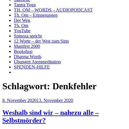
Tantra Yoga
TH. OM – WORDS – AUDIOPODCAST
Th. Om – Erinnerungen
Der Weg
Th. Om
YouTube
Spinoza spricht
12 Worte – der Weg zum Sinn
Manifest 2000
Bookshop
Dharma Words
Übungen Atemmeditation
SPENDEN-HILFE
Schlagwort:
Denkfehler
Veröffentlicht
8. November 2020
13. November 2020
am
Weshalb sind wir – nahezu alle –
Selbstmörder?