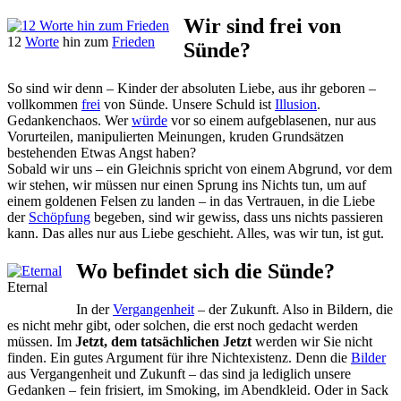
Wir sind frei von
12
Worte
hin zum
Frieden
Sünde?
So sind wir denn – Kinder der absoluten Liebe, aus ihr geboren –
vollkommen
frei
von Sünde. Unsere Schuld ist
Illusion
.
Gedankenchaos. Wer
würde
vor so einem aufgeblasenen, nur aus
Vorurteilen, manipulierten Meinungen, kruden Grundsätzen
bestehenden Etwas Angst haben?
Sobald wir uns – ein Gleichnis spricht von einem Abgrund, vor dem
wir stehen, wir müssen nur einen Sprung ins Nichts tun, um auf
einem goldenen Felsen zu landen – in das Vertrauen, in die Liebe
der
Schöpfung
begeben, sind wir gewiss, dass uns nichts passieren
kann. Das alles nur aus Liebe geschieht. Alles, was wir tun, ist gut.
Wo befindet sich die Sünde?
Eternal
In der
Vergangenheit
– der Zukunft. Also in Bildern, die
es nicht mehr gibt, oder solchen, die erst noch gedacht werden
müssen. Im
Jetzt, dem tatsächlichen Jetzt
werden wir Sie nicht
finden. Ein gutes Argument für ihre Nichtexistenz. Denn die
Bilder
aus Vergangenheit und Zukunft – das sind ja lediglich unsere
Gedanken – fein frisiert, im Smoking, im Abendkleid. Oder in Sack