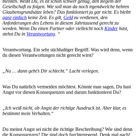
meisten. Weißt Du, es ist schon schwer genug, den Regeln der
Gesellschaft zu folgen. Wie soll man da noch irgendwelche hehren
Glaubensgrundsätze leben? Das funktioniert ja gar nicht. Es bleibt
ganz
einfach
keine Zeit. Es gilt,
Geld
zu verdienen, den
Anforderungen des Lebens in diesem Jahrtausend gerecht zu
werden. Wenn Du einen Partner oder vielleicht noch
Kinder
hast,
stehst Du in
Verantwortung
. “
Verantwortung. Ein sehr stichhaltiger Begriff. Was wird denn, wenn
du diesen Verantwortungen nicht gerecht wirst?
„Na … dann geht’s Dir schlecht.“ Lacht verlegen.
Was Du natürlich vermeiden möchtest. Könnte man sagen, Du hast
Angst vor diesen Konsequenzen und darum funktionierst Du?
„Ich weiß nicht, ob Angst der richtige Ausdruck ist. Aber klar, es
bestimmt mein Verhalten.“
Du meinst Angst sei nicht die richtige Beschreibung? Wie sind denn
die Konsequenzen? Die sind doch furchterregend. Denk mal nach!