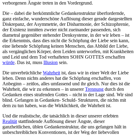
verborgenen Ängste treten in den Vordergrund.
Die – dabei die herkömmliche Gedankenstruktur überfordernde,
ganz einfache, wunderschöne Auflösung dieser gerade dargestellten
Diskrepanz, der Asymmetrie, der Disharmonie, der Schizophrenie,
der Existenz inmitten zweier nicht zueinander passenden, sich
diametral gegenüber stehender Denksysteme, in der wir leben – ist
die Erkenntnis, dass dies nicht die Schöpfung der Liebe sein kann,
eine liebende Schöpfung keinen Menschen, das Abbild der Liebe,
als vergänglichen Körper, dem Leiden unterworfen, mit Krankheiten
und Leid und dem Tod verhafteten SOHN GOTTES erschaffen
würde
. Das ist, muss
Illusion
sein.
Die unverbrüchliche
Wahrheit
ist, dass wir in einer Welt der Liebe
leben. Denn nichts anderes hat die Schöpfung erschaffen, von
Anbeginn – zeitlos, alles umfassend und ihr gleich. Nur dies ist die
Wahrheit, die wir zu erkennen – in unserer
Trennung
durch den
Gedanken eines strafenden Gottes – nicht in der Lage sind. Wir sind
blind. Gefangen in Gedanken- Schuld- Strukturen, die nichts mit
dem zu tun haben, was die Wirklichkeit, die Wahrheit ist.
Und die realistische, die tatsächlich in dieser unserer erlebten
Realität
stattfindende Auflösung dieser Ängste, dieser
ganzheitlichen, üblen Gedankenstruktur, die uns gefangen hält in
unbeschreiblichen Konventionen, ist der Weg der liebevollen