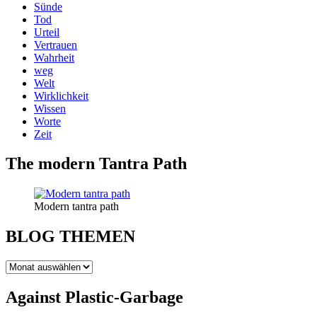
Sünde
Tod
Urteil
Vertrauen
Wahrheit
weg
Welt
Wirklichkeit
Wissen
Worte
Zeit
The modern Tantra Path
Modern tantra path
BLOG THEMEN
BLOG
THEMEN
Against Plastic-Garbage