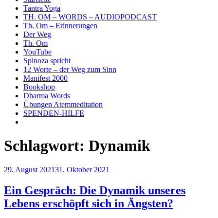
Tantra Yoga
TH. OM – WORDS – AUDIOPODCAST
Th. Om – Erinnerungen
Der Weg
Th. Om
YouTube
Spinoza spricht
12 Worte – der Weg zum Sinn
Manifest 2000
Bookshop
Dharma Words
Übungen Atemmeditation
SPENDEN-HILFE
Schlagwort:
Dynamik
Veröffentlicht
29. August 2021
31. Oktober 2021
am
Ein Gespräch: Die Dynamik unseres
Lebens erschöpft sich in Ängsten?