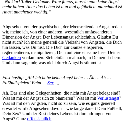
„Na klar! Toller Gedanke. Wäre famos, müsste man keine Angst
mehr haben. Aber das Leben ist nun mal gefährlich, manchmal ist
Angst ungeheuer wichtig.“
Abgesehen von der psychischen, der lebensrettenden Angst, reden
wir, meine ich, von einer anderen, wesentlich umfassenderen
Dimension der Angst. Der Lebensangst schlechthin. Glaubst Du
nicht auch? Ich meine generell die Vielzahl von Ängsten, die Dich
tun lassen, was Du tust. Die Dich zur Gänze einsperren,
reglementieren, manipulieren, Dich auf eine einsame Insel Deiner
Gedanken
verdammen. Sieh einfach mal nach, in Deinem Lebern.
Und dann sage mir, was nicht durch Angst bestimmt ist.
Fast hastig: „Ah! Ich habe keine Angst beim … Äh … Äh …
Fußballspielen! Beim …
Sex
. „
Ah. Das sind also Gelegenheiten, die nicht mit Angst belegt sind?
Was ist mit der Angst sich zu blamieren? Was ist mit
Verlustangst
?
Was ist mit den Ängsten, nicht so zu sein, wie es ganz generell
erwartet wird? Abgesehen davon – wie lange dauert Dein Fußball,
Dein Sex? Und der Rest deines Lebens ist durchdrungen von
Angst? Ganz
offensichtlich
.