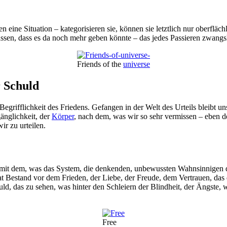
 eine Situation – kategorisieren sie, können sie letztlich nur oberfläch
assen, dass es da noch mehr geben könnte – das jedes Passieren zwangsl
Friends of the
universe
r Schuld
 Begrifflichkeit des Friedens. Gefangen in der Welt des Urteils bleibt u
änglichkeit, der
Körper
, nach dem, was wir so sehr vermissen – eben den
r zu urteilen.
 tun mit dem, was das System, die denkenden, unbewussten Wahnsinnigen
t Bestand vor dem Frieden, der Liebe, der Freude, dem Vertrauen, das 
ld, das zu sehen, was hinter den Schleiern der Blindheit, der Ängste,
Free