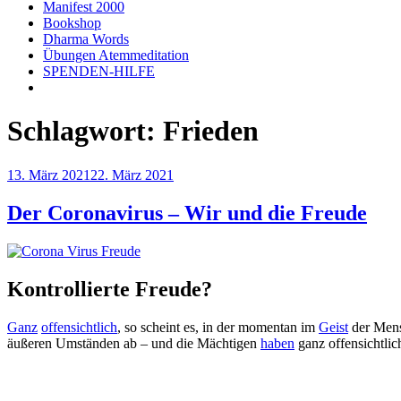
Manifest 2000
Bookshop
Dharma Words
Übungen Atemmeditation
SPENDEN-HILFE
Schlagwort:
Frieden
Veröffentlicht
13. März 2021
22. März 2021
am
Der Coronavirus – Wir und die Freude
Kontrollierte Freude?
Ganz
offensichtlich
, so scheint es, in der momentan im
Geist
der Mens
äußeren Umständen ab – und die Mächtigen
haben
ganz offensichtli