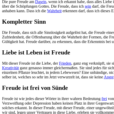
Die pure Freude am
Dasein
, wenn ich erkannt habe, dass alles Lie
über die Schöpfungen Gottes. Die Freude, dass ich
sein
darf, die Freu
anhaben kann. Dass ich die
Wahrheit
erkennen darf, dass ich dieses 
Kompletter Sinn
Die Freude, dass sich alle Sinnlosigkeit aufgelöst hat, die Freude ein
Zufriedenheit, die Offenbarung über die Wahrheit der Formen, die Fr
Gültigkeit hat. Freude darüber, zu erkennen, dass die Erkenntnis bei
Liebe ist Leben ist Freude
Mit dieser Freude ist die Liebe, der
Frieden
, ganz eng verknüpft, sie s
Kreativität
ganz genauso immer gleichermaßen. Sie sind jedes für sich S
einzelnen Pflanze leuchtet, in jedem Lebewesen? Eine unbändige, nich
selber ist, welches so sehr im Jetzt verwurzelt ist, dass sie keine
Angst
Freude ist frei von Sünde
Freude ist wie jedes dieser Wörter in ihrer wahren Bedeutung
frei
vo
Verzweiflung oder Depression haben keinen Platz in ihrer Gegenwart.
solches erkannt. In dieser Freude, mit dieser Freude, einer ungewöhnl
wir sind, legen unser Vertrauen in diese Liebe, erleben sie vollkomm