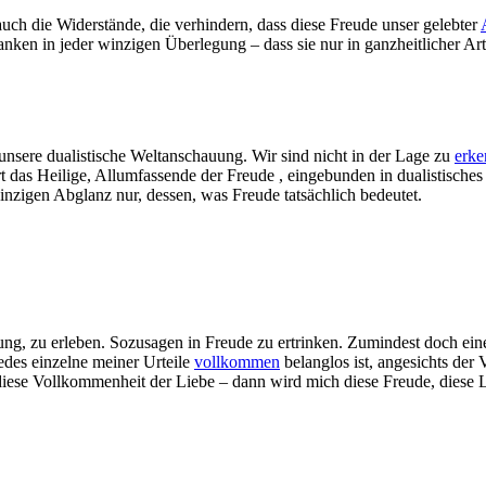
auch die Widerstände, die verhindern, dass diese Freude unser gelebter
Ranken in jeder winzigen Überlegung – dass sie nur in ganzheitlicher A
unsere dualistische Weltanschauung. Wir sind nicht in der Lage zu
erke
as Heilige, Allumfassende der Freude , eingebunden in dualistisches H
winzigen Abglanz nur, dessen, was Freude tatsächlich bedeutet.
ung, zu erleben. Sozusagen in Freude zu ertrinken. Zumindest doch ein
edes einzelne meiner Urteile
vollkommen
belanglos ist, angesichts de
iese Vollkommenheit der Liebe – dann wird mich diese Freude, diese Li