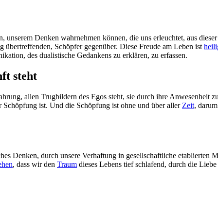
nnen, unserem Denken wahrnehmen können, die uns erleuchtet, aus diese
ung übertreffenden, Schöpfer gegenüber. Diese Freude am Leben ist
heil
ikation, des dualistische Gedankens zu erklären, zu erfassen.
ft steht
fahrung, allen Trugbildern des Egos steht, sie durch ihre Anwesenheit 
 Schöpfung ist. Und die Schöpfung ist ohne und über aller
Zeit
, darum 
ches Denken, durch unsere Verhaftung in gesellschaftliche etablierten 
ehen
, dass wir den
Traum
dieses Lebens tief schlafend, durch die Lieb