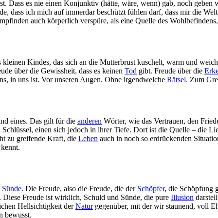
be ist. Dass es nie einen Konjunktiv (hätte, wäre, wenn) gab, noch
de, dass ich mich auf immerdar beschützt fühlen darf, dass mir die We
Empfinden auch körperlich verspüre, als eine Quelle des Wohlbefindens,
es kleinen Kindes, das sich an die Mutterbrust kuschelt, warm und weich,
eude über die Gewissheit, dass es keinen
Tod
gibt. Freude über die
Erke
 uns, in uns ist. Vor unseren Augen. Ohne irgendwelche
Rätsel
. Zum Gre
ind eines. Das gilt für die
anderen
Wörter, wie das Vertrauen, den Frieden
chlüssel, einen sich jedoch in ihrer Tiefe. Dort ist die Quelle – die L
t zu greifende Kraft, die
Leben
auch in noch so erdrückenden Situation
kennt.
n
Sünde
. Die Freude, also die Freude, die der
Schöpfer
, die Schöpfung 
 Diese Freude ist wirklich, Schuld und Sünde, die pure
Illusion
darstell
ichen Hellsichtigkeit der
Natur
gegenüber, mit der wir staunend, voll Eh
en bewusst.