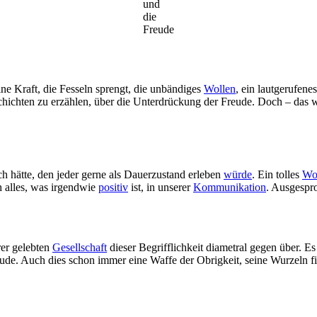
und
die
Freude
eine Kraft, die Fesseln sprengt, die unbändiges
Wollen
, ein lautgerufene
schichten zu erzählen, über die Unterdrückung der Freude. Doch – da
ich hätte, den jeder gerne als Dauerzustand erleben
würde
. Ein tolles
Wo
h alles, was irgendwie
positiv
ist, in unserer
Kommunikation
. Ausgespr
rer gelebten
Gesellschaft
dieser Begrifflichkeit diametral gegen über. Es
ude. Auch dies schon immer eine Waffe der Obrigkeit, seine Wurzeln f