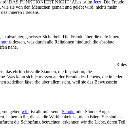
 geben wird! DAS FUNKTIONIERT NICHT! Alles ist im
Jetzt
. Die Freude
lt, wie sie von den Menschen gemalt und gelebt wird, nichts mehr
 des inneren Friedens.
 in absoluter, gewisser Sicherheit. Die Freude über die tiefe innere
nntnis
dessen, was durch alle Religionen hindurch die absolute
ifen nahe.
Rules
, das ehrfurchtsvolle Staunen, die Inspiration, die
iebe. Was kann sich je messen an der Freude des Lebens, die in jeder
en gedeihen lässt, die über allem steht, weil sie das Bewusstsein
gerne geben
will
, ist allumfassend.
Schuld
oder Sünde, Angst,
en, haben in ihr, die sie die Wirklichkeit ist, nie existiert. Sie sind als
rfurcht die Schöpfung betrachten, erkennen wir die Liebe, deren Teil