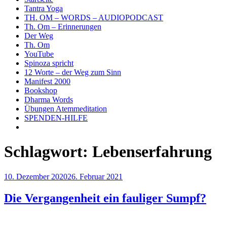
Tantra Yoga
TH. OM – WORDS – AUDIOPODCAST
Th. Om – Erinnerungen
Der Weg
Th. Om
YouTube
Spinoza spricht
12 Worte – der Weg zum Sinn
Manifest 2000
Bookshop
Dharma Words
Übungen Atemmeditation
SPENDEN-HILFE
Schlagwort:
Lebenserfahrung
Veröffentlicht
10. Dezember 2020
26. Februar 2021
am
Die Vergangenheit ein fauliger Sumpf?