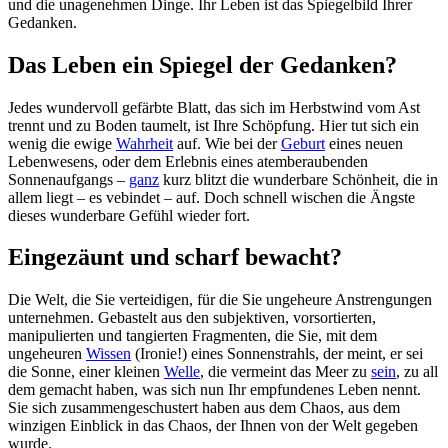
und die unagenehmen Dinge. Ihr Leben ist das Spiegelbild Ihrer
Gedanken.
Das Leben ein Spiegel der Gedanken?
Jedes wundervoll gefärbte Blatt, das sich im Herbstwind vom Ast
trennt und zu Boden taumelt, ist Ihre Schöpfung. Hier tut sich ein
wenig die ewige
Wahrheit
auf. Wie bei der
Geburt
eines neuen
Lebenwesens, oder dem Erlebnis eines atemberaubenden
Sonnenaufgangs –
ganz
kurz blitzt die wunderbare Schönheit, die in
allem liegt – es vebindet – auf. Doch schnell wischen die Ängste
dieses wunderbare Gefühl wieder fort.
Eingezäunt und scharf bewacht?
Die Welt, die Sie verteidigen, für die Sie ungeheure Anstrengungen
unternehmen. Gebastelt aus den subjektiven, vorsortierten,
manipulierten und tangierten Fragmenten, die Sie, mit dem
ungeheuren
Wissen
(Ironie!) eines Sonnenstrahls, der meint, er sei
die Sonne, einer kleinen
Welle
, die vermeint das Meer zu
sein
, zu all
dem gemacht haben, was sich nun Ihr empfundenes Leben nennt.
Sie sich zusammengeschustert haben aus dem Chaos, aus dem
winzigen Einblick in das Chaos, der Ihnen von der Welt gegeben
wurde.