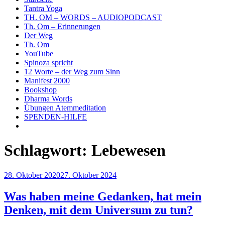
Tantra Yoga
TH. OM – WORDS – AUDIOPODCAST
Th. Om – Erinnerungen
Der Weg
Th. Om
YouTube
Spinoza spricht
12 Worte – der Weg zum Sinn
Manifest 2000
Bookshop
Dharma Words
Übungen Atemmeditation
SPENDEN-HILFE
Schlagwort:
Lebewesen
Veröffentlicht
28. Oktober 2020
27. Oktober 2024
am
Was haben meine Gedanken, hat mein
Denken, mit dem Universum zu tun?