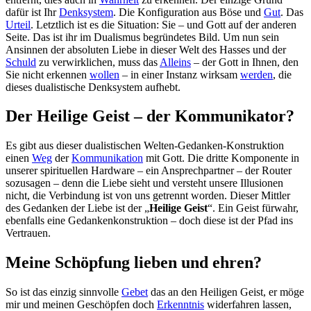
dafür ist Ihr
Denksystem
. Die Konfiguration aus Böse und
Gut
. Das
Urteil
. Letztlich ist es die Situation: Sie – und Gott auf der anderen
Seite. Das ist ihr im Dualismus begründetes Bild. Um nun sein
Ansinnen der absoluten Liebe in dieser Welt des Hasses und der
Schuld
zu verwirklichen, muss das
Alleins
– der Gott in Ihnen, den
Sie nicht erkennen
wollen
– in einer Instanz wirksam
werden
, die
dieses dualistische Denksystem aufhebt.
Der Heilige Geist – der Kommunikator?
Es gibt aus dieser dualistischen Welten-Gedanken-Konstruktion
einen
Weg
der
Kommunikation
mit Gott. Die dritte Komponente in
unserer spirituellen Hardware – ein Ansprechpartner – der Router
sozusagen – denn die Liebe sieht und versteht unsere Illusionen
nicht, die Verbindung ist von uns getrennt worden. Dieser Mittler
des Gedanken der Liebe ist der „
Heilige Geist
“. Ein Geist fürwahr,
ebenfalls eine Gedankenkonstruktion – doch diese ist der Pfad ins
Vertrauen.
Meine Schöpfung lieben und ehren?
So ist das einzig sinnvolle
Gebet
das an den Heiligen Geist, er möge
mir und meinen Geschöpfen doch
Erkenntnis
widerfahren lassen,