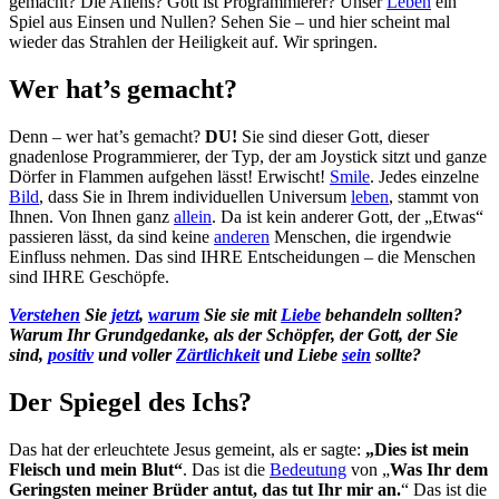
gemacht? Die Aliens? Gott ist Programmierer? Unser
Leben
ein
Spiel aus Einsen und Nullen? Sehen Sie – und hier scheint mal
wieder das Strahlen der Heiligkeit auf. Wir springen.
Wer hat’s gemacht?
Denn – wer hat’s gemacht?
DU!
Sie sind dieser Gott, dieser
gnadenlose Programmierer, der Typ, der am Joystick sitzt und ganze
Dörfer in Flammen aufgehen lässt! Erwischt!
Smile
. Jedes einzelne
Bild
, dass Sie in Ihrem individuellen Universum
leben
, stammt von
Ihnen. Von Ihnen ganz
allein
. Da ist kein anderer Gott, der „Etwas“
passieren lässt, da sind keine
anderen
Menschen, die irgendwie
Einfluss nehmen. Das sind IHRE Entscheidungen – die Menschen
sind IHRE Geschöpfe.
Verstehen
Sie
jetzt
,
warum
Sie sie mit
Liebe
behandeln sollten?
Warum Ihr Grundgedanke, als der Schöpfer, der Gott, der Sie
sind,
positiv
und voller
Zärtlichkeit
und Liebe
sein
sollte?
Der Spiegel des Ichs?
Das hat der erleuchtete Jesus gemeint, als er sagte:
„Dies ist mein
Fleisch und mein Blut“
. Das ist die
Bedeutung
von „
Was Ihr dem
Geringsten meiner Brüder antut, das tut Ihr mir an.
“ Das ist die