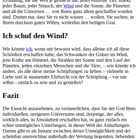
Erfindung, die die Welt je gemacht hat, jedes einzelne Tier, Insekt,
jeder Baum, jeder Strauch, der
Wind
und die Sonne, die Planeten
und all die Universen … von Ihnen ganz allein geschaffen worden
sind. Dumm nur, dass Sie es nicht wissen … wollen. Sie suchen, in
Ihrem durchaus guten Willen, weiterhin den heiligen Gral.
Ich schuf den Wind?
Wie könnte
ich
, wenn mir bewusst wird, dass alleine ich all diese
Schönheit erschaffen habe, das Schwanken der Gräser im Wind,
jene Krähe am Himmel, die Strahlen der Sonne und den Lauf der
Planeten, jeden einzelnen Menschen und die Tiere, – wie könnte ich
anders, als alle diese meine Schöpfungen zu lieben – vielmehr in
Liebe und in staunender Ehrfurcht vor der Schöpfung – vor mir
selbst – einfach zu sein und zu genießen?
Fazit
Die Einsicht anzunehmen, zu verinnerlichen, dass Sie der Gott Ihres
individuellen, ureigenen Universums sind, derjenige, der alles,
wirklich alles, in Absolutheit erschaffen hat, ist ganz einfach ein
schier unmögliches Unterfangen, in dieser Welt der Anhaftungen.
Darum gibt es als Instanz zwischen dieser Unmöglichkeit und der
scheinbar unerreichbar außerhalb der Wertung liegenden, liebenden