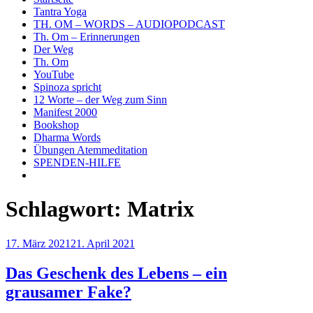
Tantra Yoga
TH. OM – WORDS – AUDIOPODCAST
Th. Om – Erinnerungen
Der Weg
Th. Om
YouTube
Spinoza spricht
12 Worte – der Weg zum Sinn
Manifest 2000
Bookshop
Dharma Words
Übungen Atemmeditation
SPENDEN-HILFE
Schlagwort:
Matrix
Veröffentlicht
17. März 2021
21. April 2021
am
Das Geschenk des Lebens – ein
grausamer Fake?