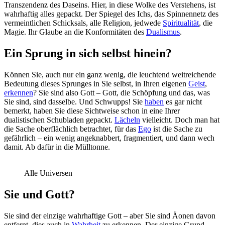
Transzendenz des Daseins. Hier, in diese Wolke des Verstehens, ist
wahrhaftig alles gepackt. Der Spiegel des Ichs, das Spinnennetz des
vermeintlichen Schicksals, alle Religion, jedwede
Spiritualität
, die
Magie. Ihr Glaube an die Konformitäten des
Dualismus
.
Ein Sprung in sich selbst hinein?
Können Sie, auch nur ein ganz wenig, die leuchtend weitreichende
Bedeutung dieses Sprunges in Sie selbst, in Ihren eigenen
Geist
,
erkennen
? Sie sind also Gott – Gott, die Schöpfung und das, was
Sie sind, sind dasselbe. Und Schwupps! Sie
haben
es gar nicht
bemerkt, haben Sie diese Sichtweise schon in eine Ihrer
dualistischen Schubladen gepackt.
Lächeln
vielleicht. Doch man hat
die Sache oberflächlich betrachtet, für das
Ego
ist die Sache zu
gefährlich – ein wenig angeknabbert, fragmentiert, und dann wech
damit. Ab dafür in die Mülltonne.
Alle Universen
Sie und Gott?
Sie sind der einzige wahrhaftige Gott – aber Sie sind Äonen davon
entfernt, dies auch in
Wahrheit
zu erkennen. Der einzige Grund