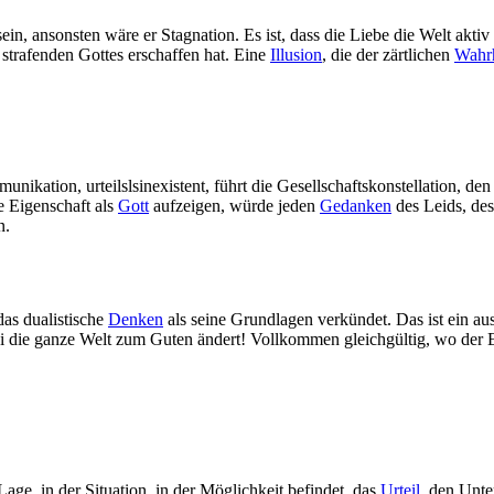
, ansonsten wäre er Stagnation. Es ist, dass die Liebe die Welt aktiv l
strafenden Gottes erschaffen hat. Eine
Illusion
, die der zärtlichen
Wahrh
unikation, urteilslsinexistent, führt die Gesellschaftskonstellation, 
 Eigenschaft als
Gott
aufzeigen, würde jeden
Gedanken
des Leids, des
n.
das dualistische
Denken
als seine Grundlagen verkündet. Das ist ein aus
die ganze Welt zum Guten ändert! Vollkommen gleichgültig, wo der Einz
Lage, in der Situation, in der Möglichkeit befindet, das
Urteil
, den Unte