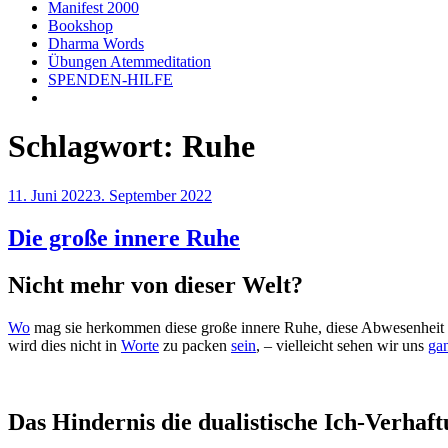
Manifest 2000
Bookshop
Dharma Words
Übungen Atemmeditation
SPENDEN-HILFE
Schlagwort:
Ruhe
Veröffentlicht
11. Juni 2022
3. September 2022
am
Die große innere Ruhe
Nicht mehr von dieser Welt?
Wo
mag sie herkommen diese große innere Ruhe, diese Abwesenheit fa
wird dies nicht in
Worte
zu packen
sein
, – vielleicht sehen wir uns
ga
Das Hindernis die dualistische Ich-Verhaf