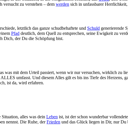
ach versucht zu verstehen – dem
werden
sich in unfassbarer Herrlichkei
rschiede, letztlich das ganze schudbehaftete und
Schuld
generierende 
 seinem
Pfad
deutlich, dem Quell zu entsprechen, seine Ewigkeit zu verde
ch Dich, der Du die Schöpfung bist.
as was mit dem Urteil passiert, wenn wir nur versuchen, wirklich zu lieb
elnd ALLES umfasst. Und diesem Alles gilt es bis ins Tiefe des Herzens
, ist da, wird erfahren.
e Situation, alles was dein
Leben
ist, ist der schon wunderbar vollendet
ben nennst. Die Ruhe, der
Frieden
und das Glück liegen in Dir, nur Du b