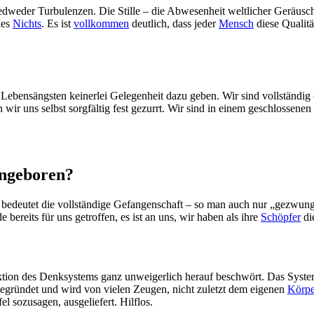
edweder Turbulenzen. Die Stille – die Abwesenheit weltlicher Geräusc
es
Nichts
. Es ist
vollkommen
deutlich, dass jeder
Mensch
diese Qualitä
Lebensängsten keinerlei Gelegenheit dazu geben. Wir sind vollständig (
 wir uns selbst sorgfältig fest gezurrt. Wir sind in einem geschlossenen
ingeboren?
elne bedeutet die vollständige Gefangenschaft – so man auch nur „gezwu
 bereits für uns getroffen, es ist an uns, wir haben als ihre
Schöpfer
di
ktion des Denksystems ganz unweigerlich herauf beschwört. Das System
t begründet und wird von vielen Zeugen, nicht zuletzt dem eigenen
Körpe
l sozusagen, ausgeliefert. Hilflos.