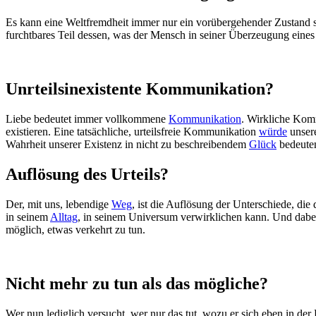
Es kann eine Weltfremdheit immer nur ein vorübergehender Zustand sein
furchtbares Teil dessen, was der Mensch in seiner Überzeugung eines 
Unrteilsinexistente Kommunikation?
Liebe bedeutet immer vollkommene
Kommunikation
. Wirkliche Komm
existieren. Eine tatsächliche, urteilsfreie Kommunikation
würde
unsere
Wahrheit unserer Existenz in nicht zu beschreibendem
Glück
bedeute
Auflösung des Urteils?
Der, mit uns, lebendige
Weg
, ist die Auflösung der Unterschiede, die 
in seinem
Alltag
, in seinem Universum verwirklichen kann. Und dabei 
möglich, etwas verkehrt zu tun.
Nicht mehr zu tun als das mögliche?
Wer nun lediglich versucht, wer nur das tut, wozu er sich eben in der 