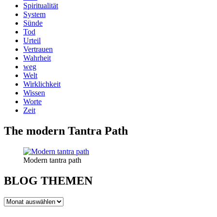
Spiritualität
System
Sünde
Tod
Urteil
Vertrauen
Wahrheit
weg
Welt
Wirklichkeit
Wissen
Worte
Zeit
The modern Tantra Path
Modern tantra path
BLOG THEMEN
BLOG
THEMEN