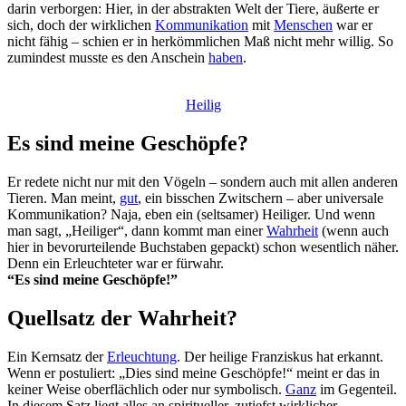
darin verborgen: Hier, in der abstrakten Welt der Tiere, äußerte er
sich, doch der wirklichen
Kommunikation
mit
Menschen
war er
nicht fähig – schien er in herkömmlichen Maß nicht mehr willig. So
zumindest musste es den Anschein
haben
.
Heilig
Es sind meine Geschöpfe?
Er redete nicht nur mit den Vögeln – sondern auch mit allen anderen
Tieren. Man meint,
gut
, ein bisschen Zwitschern – aber universale
Kommunikation? Naja, eben ein (seltsamer) Heiliger. Und wenn
man sagt, „Heiliger“, dann kommt man einer
Wahrheit
(wenn auch
hier in bevorurteilende Buchstaben gepackt) schon wesentlich näher.
Denn ein Erleuchteter war er fürwahr.
“Es sind meine Geschöpfe!”
Quellsatz der Wahrheit?
Ein Kernsatz der
Erleuchtung
. Der heilige Franziskus hat erkannt.
Wenn er postuliert: „Dies sind meine Geschöpfe!“ meint er das in
keiner Weise oberflächlich oder nur symbolisch.
Ganz
im Gegenteil.
In diesem Satz liegt alles an spiritueller, zutiefst wirklicher