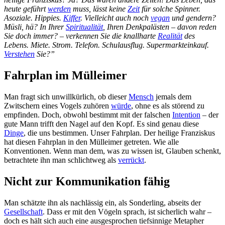
heute geführt
werden
muss, lässt keine
Zeit
für solche Spinner.
Asoziale. Hippies.
Kiffer
. Vielleicht auch noch
vegan
und gendern?
Müsli, hä? In Ihrer
Spiritualität
, Ihren Denkpalästen – davon reden
Sie doch immer? – verkennen Sie die knallharte
Realität
des
Lebens. Miete. Strom. Telefon. Schulausflug. Supermarkteinkauf.
Verstehen
Sie?”
Fahrplan im Mülleimer
Man fragt sich unwillkürlich, ob dieser
Mensch
jemals dem
Zwitschern eines Vogels zuhören
würde
, ohne es als störend zu
empfinden. Doch, obwohl bestimmt mit der falschen
Intention
– der
gute Mann trifft den Nagel auf den Kopf. Es sind genau diese
Dinge
, die uns bestimmen. Unser Fahrplan. Der heilige Franziskus
hat diesen Fahrplan in den Mülleimer getreten. Wie alle
Konventionen. Wenn man dem, was zu wissen ist, Glauben schenkt,
betrachtete ihn man schlichtweg als
verrückt
.
Nicht zur Kommunikation fähig
Man schätzte ihn als nachlässig ein, als Sonderling, abseits der
Gesellschaft
. Dass er mit den Vögeln sprach, ist sicherlich wahr –
doch es hält sich auch eine ausgesprochen tiefsinnige Metapher