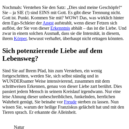
Nochmals: Verstehen Sie den Satz: „Dies sind meine Geschöpfe!“
Sie – ja SIE (!) sind EINS mit Gott. Es gibt diese Trennung nicht.
Gott ist. Punkt. Kommen Sie mit? WOW! Das, was wirklich hinter
dem Ego-Schleier der
Angst
aufstrahlt, wenn dieser Fetzen sich
auflöst, der Sie von dieser
Erkenntnis
abhält – das ist die Liebe. Und
zwar in einem solchen Ausmaß, dass sie die Intensität, in diesem,
ihrem
Körper
, bewusst verhaftet, überhaupt nicht ertragen könnten.
Sich potenzierende Liebe auf dem
Lebensweg?
Sind Sie auf Ihrem Pfad, hin zum Verstehen, ein wenig
fortgeschritten, werden Sie, sich selbst ständig und in
WUNDERsamer Weise intensivierend, zusammen mit dem
schrittweisen Erkennen, genau von dieser Liebe zart berührt. Dies
passiert jedem Mensch in seinem Kreislauf irgendwann. Nur eine
leise Ahnung dieser unbeschreiblichen, funkelnden, herrlichen
Wahrheit genügt, Sie beinahe vor
Freude
sterben zu lassen. Nun
wissen Sie, warum der heilige Franziskus gelächelt hat und mit den
Tieren sprach. Er erkannte die Alleinheit.
Natur