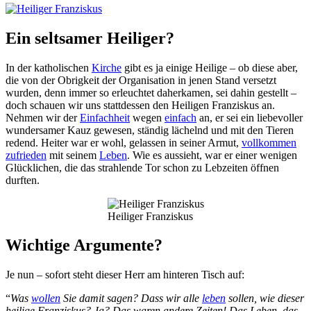
Ein seltsamer Heiliger?
In der katholischen
Kirche
gibt es ja einige Heilige – ob diese aber,
die von der Obrigkeit der Organisation in jenen Stand versetzt
wurden, denn immer so erleuchtet daherkamen, sei dahin gestellt –
doch schauen wir uns stattdessen den Heiligen Franziskus an.
Nehmen wir der
Einfachheit
wegen
einfach
an, er sei ein liebevoller
wundersamer Kauz gewesen, ständig lächelnd und mit den Tieren
redend. Heiter war er wohl, gelassen in seiner Armut,
vollkommen
zufrieden
mit seinem
Leben
. Wie es aussieht, war er einer wenigen
Glücklichen, die das strahlende Tor schon zu Lebzeiten öffnen
durften.
Heiliger Franziskus
Wichtige Argumente?
Je nun – sofort steht dieser Herr am hinteren Tisch auf:
“
Was
wollen
Sie damit sagen? Dass wir alle
leben
sollen, wie dieser
heilige Franziskus? Ja? Das waren andere Zeiten! Das Leben, das