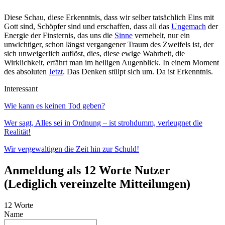
Diese Schau, diese Erkenntnis, dass wir selber tatsächlich Eins mit
Gott sind, Schöpfer sind und erschaffen, dass all das
Ungemach
der
Energie der Finsternis, das uns die
Sinne
vernebelt, nur ein
unwichtiger, schon längst vergangener Traum des Zweifels ist, der
sich unweigerlich auflöst, dies, diese ewige Wahrheit, die
Wirklichkeit, erfährt man im heiligen Augenblick. In einem Moment
des absoluten
Jetzt
. Das Denken stülpt sich um. Da ist Erkenntnis.
Interessant
Wie kann es keinen Tod geben?
Wer sagt, Alles sei in Ordnung – ist strohdumm, verleugnet die
Realität!
Wir vergewaltigen die Zeit hin zur Schuld!
Anmeldung als 12 Worte Nutzer
(Lediglich vereinzelte Mitteilungen)
12 Worte
Name