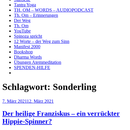
Tantra Yoga
TH. OM – WORDS – AUDIOPODCAST
Th. Om – Erinnerungen
Der Weg
Th. Om
YouTube
Spinoza spricht
12 Worte – der Weg zum Sinn
Manifest 2000
Bookshop
Dharma Words
Übungen Atemmeditation
SPENDEN-HILFE
Schlagwort:
Sonderling
Veröffentlicht
7. März 2021
12. März 2021
am
Der heilige Franziskus – ein verrückter
Hippie-Spinner?