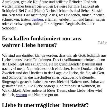
Astrologen, geniale Kaufleute und brillante Erfinder. Und wir
werden immer besser! Sie wollen Beweise für Ihre Tätigkeit als
Schöpfer? Bei Gott! (Haha) Nichts leichter als das! Sehen Sie sich
um. Ach was. Gar nicht nötig. Alles, was sie sehen, fühlen, riechen,
schmecken, tasten,
denken
, erfahren, erleben, tun und lassen, sagen
oder verschweigen, obliegt Ihrer eigenen Regie als absoluter
Schöpfer.
Erschaffen funktioniert nur aus
Liebe
wahrer Liebe heraus?
Wir sind uns darüber klar geworden, dass wir, als Gott, lediglich aus
Liebe heraus erschaffen können. Das ist vollkommen einfach, denn
der Liebe liegt alles zugrunde, sie ist grundlegender Baustein und
noch viel mehr. Nun wird es noch einfacher. Ist die Dunkelheit des
Zweifels und des Urteilens in der Lage, die Liebe, die Sie, als Gott
und Schöpfer, in das Erschaffen eines bezaubernd trällernden
Singvogels gesteckt haben, zu verschleiern? Nahezu unsichtbar zu
gestalten? Nein. Die Liebe obsiegt. Und nur das ist Wahrheit, ist
Wirklichkeit. Alles andere ist böser Traum, ohne Liebe. Hier wird
deutlich,
warum
uns Natur so gut tut.
Liebe in unerträglicher Intensität?