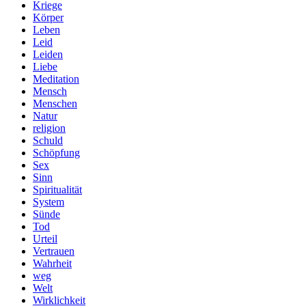
Kriege
Körper
Leben
Leid
Leiden
Liebe
Meditation
Mensch
Menschen
Natur
religion
Schuld
Schöpfung
Sex
Sinn
Spiritualität
System
Sünde
Tod
Urteil
Vertrauen
Wahrheit
weg
Welt
Wirklichkeit