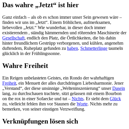
Das wahre „Jetzt“ ist hier
Ganz einfach – als ob es schon immer unser Sein gewesen wäre –
finden wir uns im „Jetzt“. Einem fröhlichen, aufmerksamen,
liebevollen „Jetzt.“ Wie wunderbar, in dieser doch immer
existierendem , ständig hämmernden und röhrenden Maschinerie der
Gesellschaft
, endlich den Platz, die Örtlichkeiten, die bis dahin
hinter freundlichem Gestrüpp verborgenen, und kühlen, angenehm
duftendem, Ruheplatz gefunden zu
haben
.
Schmetterlinge
taumeln
glücklich in der Frühlingssonne.
Wahre Freiheit
Ein Reigen unbelasteten Geistes, ein Rondo der wahrhaftigen
Freiheit
, ein Menuett der alles durchdringen Liebesharmonie. Jener
„Verstand“, der diese unsinnige „Welteninszenierung“ unser
Dasein
lang, zu durchschauen trachtete, sitzt gelassen mit einem Bourbon
on the rox in einer Sofaecke und tut –
Nichts
. Er sieht dem
Glück
zu, vielleicht fehlen ihm vor Staunen die
Worte
. Nichts mehr zu
bemerken, von seiner einstigen Verzweiflung.
Verknüpfungen lösen sich