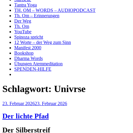
Tantra Yoga
TH. OM – WORDS – AUDIOPODCAST
Th. Om – Erinnerungen
Der Weg
Th. Om
YouTube
Spinoza spricht
12 Worte – der Weg zum Sinn
Manifest 2000
Bookshop
Dharma Words
Übungen Atemmeditation
SPENDEN-HILFE
Schlagwort:
Univrse
Veröffentlicht
23. Februar 2026
23. Februar 2026
am
Der lichte Pfad
Der Silberstreif