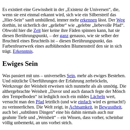
Es existiert eine Gewissheit in der „Existenz de Universen“, die,
wenn sie erst einmal erkannt wird, sich wie ein Silberstreif das
„Hier-Sein“ sanft umhüllend, immer mehr
erkennen
lässt. Der
Weg
dorthin, ist sicherlich der „geliebte“ wie „gelebte „liebevolle Pfad“.
Obwohl hier die
Zeit
hier keine ihre Fäden spinnen kann, hat sie
diesen Berührungspunkt, – der
ganz
genauso, wie sie selber der
Bruchteil eines Bruchteils ist – diesen Berührungspunkt, das
Farbenfeuerwerk eines aufblühenden Blumenstreif den sie in sich
trägt.
Erkenntnis
.
Ewiges Sein
Was passiert mit uns – universelles
Sein
, mehr als ewiges Bestehen.
Und nützliche Überführungen der Erfahrung zerbröckeln,
Werkzeuge der Weisheit erweisen sich nunmehr als als unnötig. Die
althergebrachte Weisheit „Davor und auch danach fegte der Mönch
den Tempelboden“ ist lediglich noch ein mildes
Lächeln
wert,
versucht man den
Pfad
letztlich (und wie
einfach
wird es gemacht!)
zu verinnerlichen. Die Welt zeigt, in
Achtsamkeit
, in
Bewusstheit
,
auch bei „subtilsten Dingen“ eine bis dahin niemals auch nur
geahnte Tiefe und „Weisheit“ – ein Wissen, dass vorher, scheinbar
völlig unbemerkt, an uns vorbei strich.