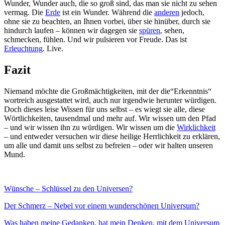
Wunder, Wunder auch, die so groß sind, das man sie nicht zu sehen
vermag. Die
Erde
ist ein Wunder. Während die
anderen
jedoch,
ohne sie zu beachten, an Ihnen vorbei, über sie hinüber, durch sie
hindurch laufen – können wir dagegen sie
spüren
, sehen,
schmecken, fühlen. Und wir pulsieren vor Freude. Das ist
Erleuchtung
. Live.
Fazit
Niemand möchte die Großmächtigkeiten, mit der die“Erkenntnis“
wortreich ausgestattet wird, auch nur irgendwie herunter würdigen.
Doch dieses leise Wissen für uns selbst – es wiegt sie alle, diese
Wörtlichkeiten, tausendmal und mehr auf. Wir wissen um den Pfad
– und wir wissen ihn zu würdigen. Wir wissen um die
Wirklichkeit
– und entweder versuchen wir diese heilige Herrlichkeit zu erklären,
um alle und damit uns selbst zu befreien – oder wir halten unseren
Mund.
Wünsche – Schlüssel zu den Universen?
Der Schmerz – Nebel vor einem wunderschönen Universum?
Was haben meine Gedanken, hat mein Denken, mit dem Universum