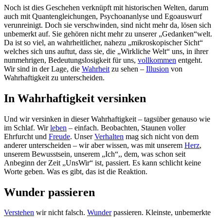
Noch ist dies Geschehen verknüpft mit historischen Welten, darum
auch mit Quantengleichungen, Psychoananlyse und Egoauswurf
verunreinigt. Doch sie verschwinden, sind nicht mehr da, lösen sich
unbemerkt auf. Sie gehören nicht mehr zu unserer „Gedanken“welt.
Da ist so viel, an wahrheitlicher, nahezu „mikroskopischer Sicht“
welches sich uns auftut, dass sie, die „Wirkliche Welt“ uns, in ihrer
nunmehrigen, Bedeutungslosigkeit für uns,
vollkommen
entgeht.
Wir sind in der Lage, die
Wahrheit
zu sehen –
Illusion
von
Wahrhaftigkeit zu unterscheiden.
In Wahrhaftigkeit versinken
Und wir versinken in dieser Wahrhaftigkeit – tagsüber genauso wie
im Schlaf. Wir
leben
– einfach. Beobachten, Staunen voller
Ehrfurcht und
Freude
. Unser
Verhalten
mag sich nicht von dem
anderer unterscheiden – wir aber wissen, was mit unserem
Herz
,
unserem Bewusstsein, unserem „Ich“,, dem, was schon seit
Anbeginn der Zeit „UnsWir“ ist, passiert. Es kann schlicht keine
Worte geben. Was es gibt, das ist die Reaktion.
Wunder passieren
Verstehen
wir nicht falsch.
Wunder
passieren. Kleinste, unbemerkte