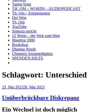
Tantra Yoga
TH. OM – WORDS – AUDIOPODCAST
Th. Om – Erinnerungen
Der Weg
Th. Om
YouTube
Spinoza spricht
12 Worte – der Weg zum Sinn
Manifest 2000
Bookshop
Dharma Words
Übungen Atemmeditation
SPENDEN-HILFE
Schlagwort:
Unterschied
Veröffentlicht
23. Mai 2023
28. Mai 2023
am
Unüberbrückbare Diskrepanz
Ein Wechsel ist doch möglich