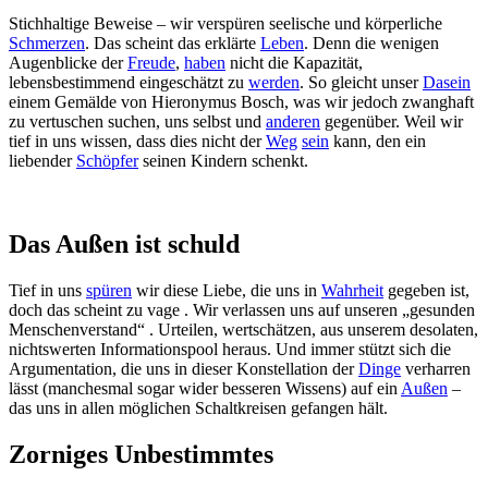
Stichhaltige Beweise – wir verspüren seelische und körperliche
Schmerzen
. Das scheint das erklärte
Leben
. Denn die wenigen
Augenblicke der
Freude
,
haben
nicht die Kapazität,
lebensbestimmend eingeschätzt zu
werden
. So gleicht unser
Dasein
einem Gemälde von Hieronymus Bosch, was wir jedoch zwanghaft
zu vertuschen suchen, uns selbst und
anderen
gegenüber. Weil wir
tief in uns wissen, dass dies nicht der
Weg
sein
kann, den ein
liebender
Schöpfer
seinen Kindern schenkt.
Das Außen ist schuld
Tief in uns
spüren
wir diese Liebe, die uns in
Wahrheit
gegeben ist,
doch das scheint zu vage . Wir verlassen uns auf unseren „gesunden
Menschenverstand“ . Urteilen, wertschätzen, aus unserem desolaten,
nichtswerten Informationspool heraus. Und immer stützt sich die
Argumentation, die uns in dieser Konstellation der
Dinge
verharren
lässt (manchesmal sogar wider besseren Wissens) auf ein
Außen
–
das uns in allen möglichen Schaltkreisen gefangen hält.
Zorniges Unbestimmtes