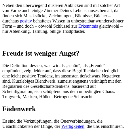
Neben den überwiegend düsteren Anblicken sind mit solcher Art
von Farbe auch einige Zimmer Deines Lebenshauses bemalt, da
finden sich Musikstücke, Zeichnungen, Bildnisse, Bücher –
durchaus
positiv
behaftetes Wissen in unbestreitbar wunderschöner
Form – und doch – obwohl Schlüssel zur
Erkenntnis
gleichwohl –
nur Ablenkung, Tarnung, billige Trostpflaster.
Freude ist weniger Angst?
Die Definition dessen, was wir als „schön“, als „Freude“
empfinden, zeigt leider auf, dass diese Begrifflichkeiten lediglich
eine leicht positive Tendenz, im ansonsten tiefschwarz Negativen
sind. Kurzlebiges Blendwerk, zumeist engstens verknüpft mit den
Regularien des Gesellschaftsdenkens, basierend auf
Scheinfiguration, sich schöpfend aus dem unbedingten Chaos.
Trugwerk, Masken, Hüllen. Betrogene Sehnsucht.
Fädenwerk
Es sind die Verknüpfungen, die Querverbindungen, die
Ursächlichkeiten der Dinge, der
Wertigkeiten
, die uns einschnüren,