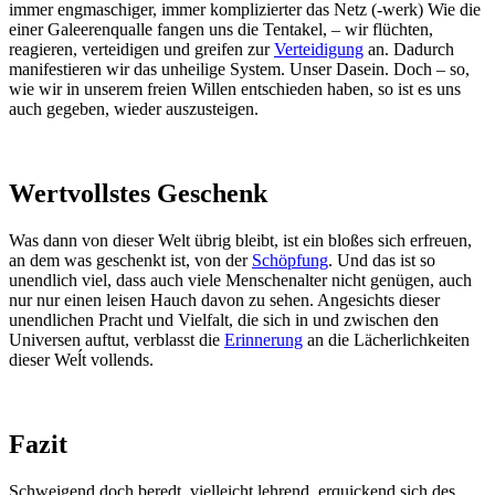
immer engmaschiger, immer komplizierter das Netz (-werk) Wie die
einer Galeerenqualle fangen uns die Tentakel, – wir flüchten,
reagieren, verteidigen und greifen zur
Verteidigung
an. Dadurch
manifestieren wir das unheilige System. Unser Dasein. Doch – so,
wie wir in unserem freien Willen entschieden haben, so ist es uns
auch gegeben, wieder auszusteigen.
Wertvollstes Geschenk
Was dann von dieser Welt übrig bleibt, ist ein bloßes sich erfreuen,
an dem was geschenkt ist, von der
Schöpfung
. Und das ist so
unendlich viel, dass auch viele Menschenalter nicht genügen, auch
nur nur einen leisen Hauch davon zu sehen. Angesichts dieser
unendlichen Pracht und Vielfalt, die sich in und zwischen den
Universen auftut, verblasst die
Erinnerung
an die Lächerlichkeiten
dieser Weĺt vollends.
Fazit
Schweigend doch beredt, vielleicht lehrend, erquickend sich des