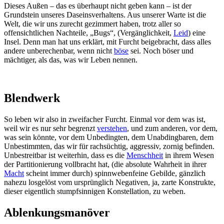
Dieses Außen – das es überhaupt nicht geben kann – ist der
Grundstein unseres Daseinsverhaltens. Aus unserer Warte ist die
Welt, die wir uns zurecht gezimmert haben, trotz aller so
offensichtlichen Nachteile, „Bugs“, (Vergänglichkeit,
Leid
) eine
Insel. Denn man hat uns erklärt, mit Furcht beigebracht, dass alles
andere unberechenbar, wenn nicht
böse
sei. Noch böser und
mächtiger, als das, was wir Leben nennen.
Blendwerk
So leben wir also in zweifacher Furcht. Einmal vor dem was ist,
weil wir es nur sehr begrenzt
verstehen
, und zum anderen, vor dem,
was sein könnte, vor dem Unbedingten, dem Unabdingbaren, dem
Unbestimmten, das wir für rachsüchtig, aggressiv, zornig befinden.
Unbestreitbar ist weiterhin, dass es die
Menschheit
in ihrem Wesen
der Partitionierung vollbracht hat, (die absolute Wahrheit in ihrer
Macht
scheint immer durch) spinnwebenfeine Gebilde, gänzlich
nahezu losgelöst vom ursprünglich Negativen, ja, zarte Konstrukte,
dieser eigentlich stumpfsinnigen Konstellation, zu weben.
Ablenkungsmanöver