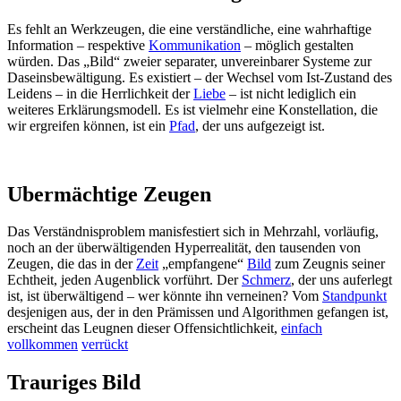
Es fehlt an Werkzeugen, die eine verständliche, eine wahrhaftige
Information – respektive
Kommunikation
– möglich gestalten
würden. Das „Bild“ zweier separater, unvereinbarer Systeme zur
Daseinsbewältigung. Es existiert – der Wechsel vom Ist-Zustand des
Leidens – in die Herrlichkeit der
Liebe
– ist nicht lediglich ein
weiteres Erklärungsmodell. Es ist vielmehr eine Konstellation, die
wir ergreifen können, ist ein
Pfad
, der uns aufgezeigt ist.
Ubermächtige Zeugen
Das Verständnisproblem manisfestiert sich in Mehrzahl, vorläufig,
noch an der überwältigenden Hyperrealität, den tausenden von
Zeugen, die das in der
Zeit
„empfangene“
Bild
zum Zeugnis seiner
Echtheit, jeden Augenblick vorführt. Der
Schmerz
, der uns auferlegt
ist, ist überwältigend – wer könnte ihn verneinen? Vom
Standpunkt
desjenigen aus, der in den Prämissen und Algorithmen gefangen ist,
erscheint das Leugnen dieser Offensichtlichkeit,
einfach
vollkommen
verrückt
Trauriges Bild