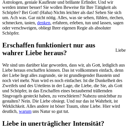
Astrologen, geniale Kaufleute und brillante Erfinder. Und wir
werden immer besser! Sie wollen Beweise für Ihre Tätigkeit als
Schöpfer? Bei Gott! (Haha) Nichts leichter als das! Sehen Sie sich
um. Ach was. Gar nicht nötig. Alles, was sie sehen, fühlen, riechen,
schmecken, tasten,
denken
, erfahren, erleben, tun und lassen, sagen
oder verschweigen, obliegt Ihrer eigenen Regie als absoluter
Schöpfer.
Erschaffen funktioniert nur aus
Liebe
wahrer Liebe heraus?
Wir sind uns darüber klar geworden, dass wir, als Gott, lediglich aus
Liebe heraus erschaffen können. Das ist vollkommen einfach, denn
der Liebe liegt alles zugrunde, sie ist grundlegender Baustein und
noch viel mehr. Nun wird es noch einfacher. Ist die Dunkelheit des
Zweifels und des Urteilens in der Lage, die Liebe, die Sie, als Gott
und Schöpfer, in das Erschaffen eines bezaubernd trällernden
Singvogels gesteckt haben, zu verschleiern? Nahezu unsichtbar zu
gestalten? Nein. Die Liebe obsiegt. Und nur das ist Wahrheit, ist
Wirklichkeit. Alles andere ist böser Traum, ohne Liebe. Hier wird
deutlich,
warum
uns Natur so gut tut.
Liebe in unerträglicher Intensität?