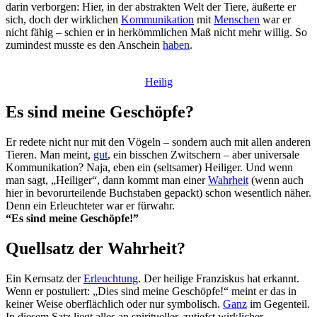
darin verborgen: Hier, in der abstrakten Welt der Tiere, äußerte er
sich, doch der wirklichen
Kommunikation
mit
Menschen
war er
nicht fähig – schien er in herkömmlichen Maß nicht mehr willig. So
zumindest musste es den Anschein
haben
.
Heilig
Es sind meine Geschöpfe?
Er redete nicht nur mit den Vögeln – sondern auch mit allen anderen
Tieren. Man meint,
gut
, ein bisschen Zwitschern – aber universale
Kommunikation? Naja, eben ein (seltsamer) Heiliger. Und wenn
man sagt, „Heiliger“, dann kommt man einer
Wahrheit
(wenn auch
hier in bevorurteilende Buchstaben gepackt) schon wesentlich näher.
Denn ein Erleuchteter war er fürwahr.
“Es sind meine Geschöpfe!”
Quellsatz der Wahrheit?
Ein Kernsatz der
Erleuchtung
. Der heilige Franziskus hat erkannt.
Wenn er postuliert: „Dies sind meine Geschöpfe!“ meint er das in
keiner Weise oberflächlich oder nur symbolisch.
Ganz
im Gegenteil.
In diesem Satz liegt alles an spiritueller, zutiefst wirklicher