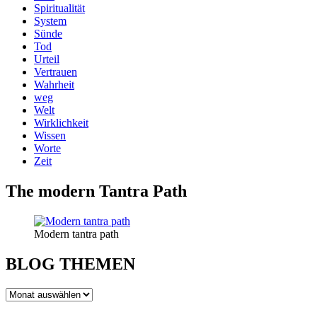
Spiritualität
System
Sünde
Tod
Urteil
Vertrauen
Wahrheit
weg
Welt
Wirklichkeit
Wissen
Worte
Zeit
The modern Tantra Path
Modern tantra path
BLOG THEMEN
BLOG
THEMEN