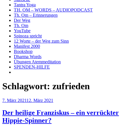
Tantra Yoga
TH. OM – WORDS – AUDIOPODCAST
Th. Om – Erinnerungen
Der Weg
Th. Om
YouTube
Spinoza spricht
12 Worte – der Weg zum Sinn
Manifest 2000
Bookshop
Dharma Words
Übungen Atemmeditation
SPENDEN-HILFE
Schlagwort:
zufrieden
Veröffentlicht
7. März 2021
12. März 2021
am
Der heilige Franziskus – ein verrückter
Hippie-Spinner?