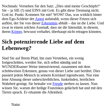
Nochmals: Verstehen Sie den Satz: „Dies sind meine Geschöpfe!“
Sie – ja SIE (!) sind EINS mit Gott. Es gibt diese Trennung nicht.
Gott ist. Punkt. Kommen Sie mit? WOW! Das, was wirklich hinter
dem Ego-Schleier der
Angst
aufstrahlt, wenn dieser Fetzen sich
auflöst, der Sie von dieser
Erkenntnis
abhält – das ist die Liebe. Und
zwar in einem solchen Ausmaß, dass sie die Intensität, in diesem,
ihrem
Körper
, bewusst verhaftet, überhaupt nicht ertragen könnten.
Sich potenzierende Liebe auf dem
Lebensweg?
Sind Sie auf Ihrem Pfad, hin zum Verstehen, ein wenig
fortgeschritten, werden Sie, sich selbst ständig und in
WUNDERsamer Weise intensivierend, zusammen mit dem
schrittweisen Erkennen, genau von dieser Liebe zart berührt. Dies
passiert jedem Mensch in seinem Kreislauf irgendwann. Nur eine
leise Ahnung dieser unbeschreiblichen, funkelnden, herrlichen
Wahrheit genügt, Sie beinahe vor
Freude
sterben zu lassen. Nun
wissen Sie, warum der heilige Franziskus gelächelt hat und mit den
Tieren sprach. Er erkannte die Alleinheit.
Natur