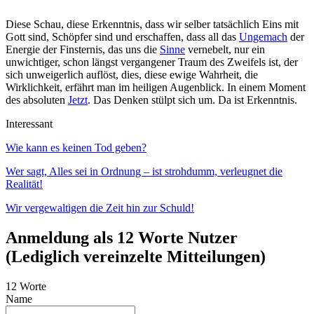
Diese Schau, diese Erkenntnis, dass wir selber tatsächlich Eins mit
Gott sind, Schöpfer sind und erschaffen, dass all das
Ungemach
der
Energie der Finsternis, das uns die
Sinne
vernebelt, nur ein
unwichtiger, schon längst vergangener Traum des Zweifels ist, der
sich unweigerlich auflöst, dies, diese ewige Wahrheit, die
Wirklichkeit, erfährt man im heiligen Augenblick. In einem Moment
des absoluten
Jetzt
. Das Denken stülpt sich um. Da ist Erkenntnis.
Interessant
Wie kann es keinen Tod geben?
Wer sagt, Alles sei in Ordnung – ist strohdumm, verleugnet die
Realität!
Wir vergewaltigen die Zeit hin zur Schuld!
Anmeldung als 12 Worte Nutzer
(Lediglich vereinzelte Mitteilungen)
12 Worte
Name