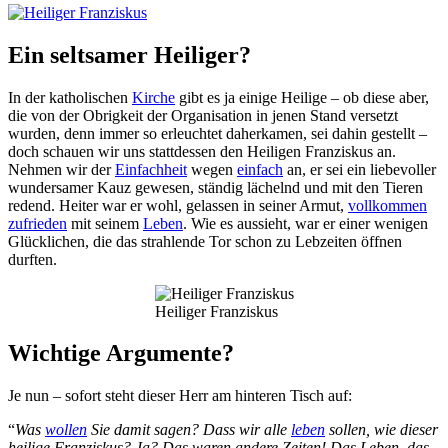
Ein seltsamer Heiliger?
In der katholischen
Kirche
gibt es ja einige Heilige – ob diese aber,
die von der Obrigkeit der Organisation in jenen Stand versetzt
wurden, denn immer so erleuchtet daherkamen, sei dahin gestellt –
doch schauen wir uns stattdessen den Heiligen Franziskus an.
Nehmen wir der
Einfachheit
wegen
einfach
an, er sei ein liebevoller
wundersamer Kauz gewesen, ständig lächelnd und mit den Tieren
redend. Heiter war er wohl, gelassen in seiner Armut,
vollkommen
zufrieden
mit seinem
Leben
. Wie es aussieht, war er einer wenigen
Glücklichen, die das strahlende Tor schon zu Lebzeiten öffnen
durften.
Heiliger Franziskus
Wichtige Argumente?
Je nun – sofort steht dieser Herr am hinteren Tisch auf:
“
Was
wollen
Sie damit sagen? Dass wir alle
leben
sollen, wie dieser
heilige Franziskus? Ja? Das waren andere Zeiten! Das Leben, das