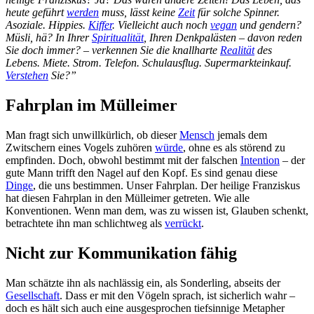
heute geführt
werden
muss, lässt keine
Zeit
für solche Spinner.
Asoziale. Hippies.
Kiffer
. Vielleicht auch noch
vegan
und gendern?
Müsli, hä? In Ihrer
Spiritualität
, Ihren Denkpalästen – davon reden
Sie doch immer? – verkennen Sie die knallharte
Realität
des
Lebens. Miete. Strom. Telefon. Schulausflug. Supermarkteinkauf.
Verstehen
Sie?”
Fahrplan im Mülleimer
Man fragt sich unwillkürlich, ob dieser
Mensch
jemals dem
Zwitschern eines Vogels zuhören
würde
, ohne es als störend zu
empfinden. Doch, obwohl bestimmt mit der falschen
Intention
– der
gute Mann trifft den Nagel auf den Kopf. Es sind genau diese
Dinge
, die uns bestimmen. Unser Fahrplan. Der heilige Franziskus
hat diesen Fahrplan in den Mülleimer getreten. Wie alle
Konventionen. Wenn man dem, was zu wissen ist, Glauben schenkt,
betrachtete ihn man schlichtweg als
verrückt
.
Nicht zur Kommunikation fähig
Man schätzte ihn als nachlässig ein, als Sonderling, abseits der
Gesellschaft
. Dass er mit den Vögeln sprach, ist sicherlich wahr –
doch es hält sich auch eine ausgesprochen tiefsinnige Metapher