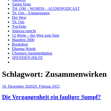
Tantra Yoga
TH. OM – WORDS – AUDIOPODCAST
Th. Om – Erinnerungen
Der Weg
Th. Om
YouTube
Spinoza spricht
12 Worte – der Weg zum Sinn
Manifest 2000
Bookshop
Dharma Words
Übungen Atemmeditation
SPENDEN-HILFE
Schlagwort:
Zusammenwirken
Veröffentlicht
10. Dezember 2020
26. Februar 2021
am
Die Vergangenheit ein fauliger Sumpf?