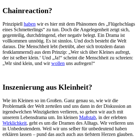
Chainreaction?
Prinzipiell
haben
wir es hier mit dem Phänomen des „Flügelschlags
eines Schmetterlings“ zu tun. Doch die Angelegenheit zeigt sich,
gegenteilig, durchdringend, eher negativ belegt. Ein Drama ist
vollkommen unnötig. Es ist sinnlos. Und doch besteht die Welt
daraus. Die Menschheit lebt (betrübt, aber sich trotzdem daran
festklammernd) aus dem Prinzip: „Wer sich über Kleines aufregt,
der ist selber klein.‘ Und „Ja!“ scheint die Menschheit zu schreien:
„Wir sind klein, und wir
wollen
uns aufregen!“
Inszenierung aus Kleinheit?
Wie im Kleinen so im Großen. Ganz genau so, wie wir die
Problematik der Welt zerteilen und uns dann in der Diskussion an
irgendwelchen Winzigkeiten verlieren, so gehen wir auch mit
unserem Lebensdrama um. Im kleinen
Maßstab
, in der erlebten
Wirklichkeit
, geht es um die Dramen des Alltags. Wir verlieren uns
in Unbedeutendem. Weil wir uns selber für unbedeutend haben
erklären lassen – pund das auch auch aus tiefstem Herzen glauben.