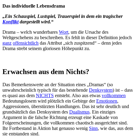
Das individuelle Lebensdrama
„Ein Schauspiel, Lustspiel, Trauerspiel in dem ein tragischer
Konflikt
dargestellt wird.“
Drama – welch wunderbares
Wort
, um die Ursache des
Weltgeschehens zu beschreiben. Es fehlt in dieser Definition jedoch
ganz
offensichtlich
das Attribut „sich zuspitzend“ – denn jedes
Drama strebt seinem gloriosen Höhepunkt zu.
Erwachsen aus dem Nichts?
Das Bemerkenswerte an der Situation eines „Dramas“ (so
unwahrscheinlich typisch für das bestehende
Denksystem
) ist – dass
es quasi aus dem
NICHTS
entsteht. Also aus etwas
vollkommen
Bedeutungslosem wird plötzlich ein Gebirge der
Emotionen
,
Aggressionen, überstürzten Handlungen. Das ist sehr deutlich und
grundsätzlich das Denksystem des
Dualismus
. Ein einziges
Argument in die falsche Richtung erzeugt eine Kaskade von
Folgeerscheinungen, die vollkommen chaotisch ausgerichtet sind.
Ihr Fortbestand in Aktion hat genauso wenig
Sinn
, wie das, aus dem
sie entstanden sind.