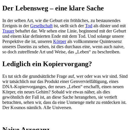
Der Lebensweg – eine klare Sache
In der selben Art, wie die Geburt ein fröhliches, zu bestaunendes
Ereignis in der
Gesellschaft
ist, stellt sich der
Tod
als düster und mit
Trauer
behaftet dar. Wir sehen eine Linie, beginnend mit der Geburt
und einem klar definierten Ende mit dem Tod. Und solange unsere
Perspektive die ist, unseren
Körper
als vollkommene Quintessenz
unseres Daseins zu sehen, ist dies durchaus eine, wenn auch naive,
so doch zutreffende Art und Weise, das „Leben“ zu beschreiben.
Lediglich ein Kopiervorgang?
Es tut sich die grundsätzliche Frage auf, wer oder was wir sind. Sind
wir tatsächlich nur das Produkt einer Genvervielfältigung, eines
DNA-Kopiervorganges, der neues „Leben“ erschafft, einen neuen
Körper, ein neues Gehirn? Sobald wir etwas näher, als dies
gewöhnlich der Fall ist, an diese Sache herangehen, sie vertieft
betrachten, sehen wir, dass da eine Unmenge mehr zu entdecken ist.
Der Kosmos nämlich. Alle Universen.
Naive Arroganz