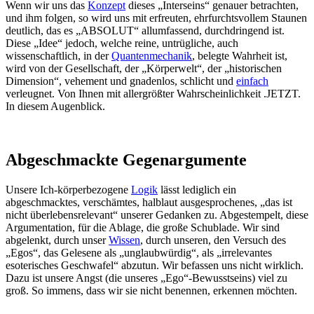
Wenn wir uns das
Konzept
dieses „Interseins“ genauer betrachten,
und ihm folgen, so wird uns mit erfreuten, ehrfurchtsvollem Staunen
deutlich, das es „ABSOLUT“ allumfassend, durchdringend ist.
Diese „Idee“ jedoch, welche reine, untrügliche, auch
wissenschaftlich, in der
Quantenmechanik
, belegte Wahrheit ist,
wird von der Gesellschaft, der „Körperwelt“, der „historischen
Dimension“, vehement und gnadenlos, schlicht und
einfach
verleugnet. Von Ihnen mit allergrößter Wahrscheinlichkeit .JETZT.
In diesem Augenblick.
Abgeschmackte Gegenargumente
Unsere Ich-körperbezogene
Logik
lässt lediglich ein
abgeschmacktes, verschämtes, halblaut ausgesprochenes, „das ist
nicht überlebensrelevant“ unserer Gedanken zu. Abgestempelt, diese
Argumentation, für die Ablage, die große Schublade. Wir sind
abgelenkt, durch unser
Wissen
, durch unseren, den Versuch des
„Egos“, das Gelesene als „unglaubwürdig“, als „irrelevantes
esoterisches Geschwafel“ abzutun. Wir befassen uns nicht wirklich.
Dazu ist unsere Angst (die unseres „Ego“-Bewusstseins) viel zu
groß. So immens, dass wir sie nicht benennen, erkennen möchten.