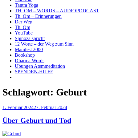
Tantra Yoga
TH. OM – WORDS – AUDIOPODCAST
Th. Om – Erinnerungen
Der Weg
Th. Om
YouTube
Spinoza spricht
12 Worte – der Weg zum Sinn
Manifest 2000
Bookshop
Dharma Words
Übungen Atemmeditation
SPENDEN-HILFE
Schlagwort:
Geburt
Veröffentlicht
1. Februar 2024
27. Februar 2024
am
Über Geburt und Tod