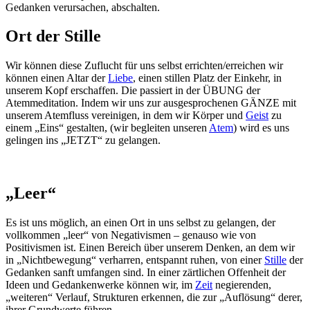
Gedanken verursachen, abschalten.
Ort der Stille
Wir können diese Zuflucht für uns selbst errichten/erreichen wir
können einen Altar der
Liebe
, einen stillen Platz der Einkehr, in
unserem Kopf erschaffen. Die passiert in der ÜBUNG der
Atemmeditation. Indem wir uns zur ausgesprochenen GÄNZE mit
unserem Atemfluss vereinigen, in dem wir Körper und
Geist
zu
einem „Eins“ gestalten, (wir begleiten unseren
Atem
) wird es uns
gelingen ins „JETZT“ zu gelangen.
„Leer“
Es ist uns möglich, an einen Ort in uns selbst zu gelangen, der
vollkommen „leer“ von Negativismen – genauso wie von
Positivismen ist. Einen Bereich über unserem Denken, an dem wir
in „Nichtbewegung“ verharren, entspannt ruhen, von einer
Stille
der
Gedanken sanft umfangen sind. In einer zärtlichen Offenheit der
Ideen und Gedankenwerke können wir, im
Zeit
negierenden,
„weiteren“ Verlauf, Strukturen erkennen, die zur „Auflösung“ derer,
ihrer Grundwerte führen.