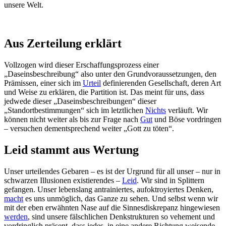
unsere Welt.
Aus Zerteilung erklärt
Vollzogen wird dieser Erschaffungsprozess einer
„Daseinsbeschreibung“ also unter den Grundvoraussetzungen, den
Prämissen, einer sich im
Urteil
definierenden Gesellschaft, deren Art
und Weise zu erklären, die Partition ist. Das meint für uns, dass
jedwede dieser „Daseinsbeschreibungen“ dieser
„Standortbestimmungen“ sich im letztlichen
Nichts
verläuft. Wir
können nicht weiter als bis zur Frage nach
Gut
und Böse vordringen
– versuchen dementsprechend weiter „Gott zu töten“.
Leid stammt aus Wertung
Unser urteilendes Gebaren – es ist der Urgrund für all unser – nur in
schwarzen Illusionen existierendes –
Leid
. Wir sind in Splittern
gefangen. Unser lebenslang antrainiertes, aufoktroyiertes Denken,
macht
es uns unmöglich, das Ganze zu sehen. Und selbst wenn wir
mit der eben erwähnten Nase auf die Sinnesdiskrepanz hingewiesen
werden
, sind unsere fälschlichen Denkstrukturen so vehement und
vordringlich präsent, dass jedes, in eine andere Richtung weisende