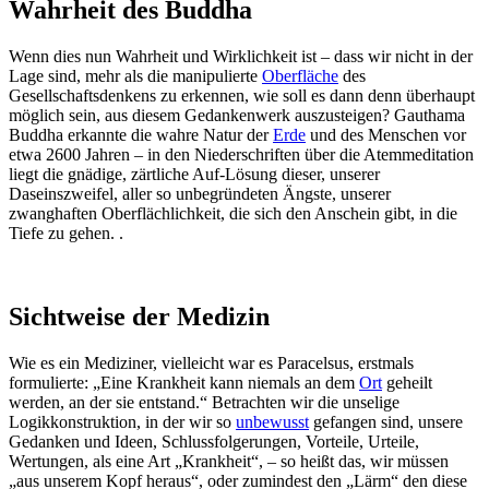
Wahrheit des Buddha
Wenn dies nun Wahrheit und Wirklichkeit ist – dass wir nicht in der
Lage sind, mehr als die manipulierte
Oberfläche
des
Gesellschaftsdenkens zu erkennen, wie soll es dann denn überhaupt
möglich sein, aus diesem Gedankenwerk auszusteigen? Gauthama
Buddha erkannte die wahre Natur der
Erde
und des Menschen vor
etwa 2600 Jahren – in den Niederschriften über die Atemmeditation
liegt die gnädige, zärtliche Auf-Lösung dieser, unserer
Daseinszweifel, aller so unbegründeten Ängste, unserer
zwanghaften Oberflächlichkeit, die sich den Anschein gibt, in die
Tiefe zu gehen. .
Sichtweise der Medizin
Wie es ein Mediziner, vielleicht war es Paracelsus, erstmals
formulierte: „Eine Krankheit kann niemals an dem
Ort
geheilt
werden, an der sie entstand.“ Betrachten wir die unselige
Logikkonstruktion, in der wir so
unbewusst
gefangen sind, unsere
Gedanken und Ideen, Schlussfolgerungen, Vorteile, Urteile,
Wertungen, als eine Art „Krankheit“, – so heißt das, wir müssen
„aus unserem Kopf heraus“, oder zumindest den „Lärm“ den diese