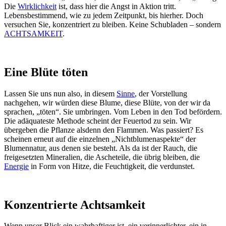
Die
Wirklichkeit
ist, dass hier die Angst in Aktion tritt.
Lebensbestimmend, wie zu jedem Zeitpunkt, bis hierher. Doch
versuchen Sie, konzentriert zu bleiben. Keine Schubladen – sondern
ACHTSAMKEIT
.
Eine Blüte töten
Lassen Sie uns nun also, in diesem
Sinne
, der Vorstellung
nachgehen, wir würden diese Blume, diese Blüte, von der wir da
sprachen, „töten“. Sie umbringen. Vom Leben in den Tod befördern.
Die adäquateste Methode scheint der Feuertod zu sein. Wir
übergeben die Pflanze alsdenn den Flammen. Was passiert? Es
scheinen erneut auf die einzelnen „Nichtblumenaspekte“ der
Blumennatur, aus denen sie besteht. Als da ist der Rauch, die
freigesetzten Mineralien, die Ascheteile, die übrig bleiben, die
Energie
in Form von Hitze, die Feuchtigkeit, die verdunstet.
Konzentrierte Achtsamkeit
Wenn unser Blick ein wahrhaftiger ist, ein verinnerlichter, ein in