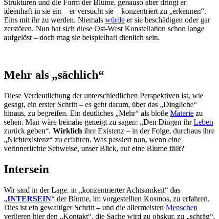
Strukturen und die Form der Blume, genauso aber dringt er
ideenhaft in sie ein – er versucht sie – konzentriert zu „erkennen“.
Eins mit ihr zu werden. Niemals
würde
er sie beschädigen oder gar
zerstören. Nun hat sich diese Ost-West Konstellation schon lange
aufgelöst – doch mag sie beispielhaft dienlich sein.
Mehr als „sächlich“
Diese Verdeutlichung der unterschiedlichen Perspektiven ist, wie
gesagt, ein erster Schritt – es geht darum, über das „Dingliche“
hinaus, zu begreifen. Ein deutliches „Mehr“ als bloße
Materie
zu
sehen. Man wäre beinahe geneigt zu sagen: „Den Dingen ihr
Leben
zurück geben“.
Wirklich
ihre Existenz – in der Folge, durchaus ihre
„Nichtexistenz“ zu erfahren. Was passiert nun, wenn eine
verinnerlichte Sehweise, unser Blick, auf eine Blume fällt?
Intersein
Wir sind in der Lage, in „konzentrierter Achtsamkeit“ das
„
INTERSEIN
“ der Blume, im vorgestellten Kosmos, zu erfahren.
Dies ist ein gewaltiger Schritt – und die allermeisten
Menschen
verlieren hier den „Kontakt“, die Sache wird zu obskur, zu „schräg“.