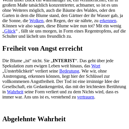
großem Maße tatsächlich konzentrierter, achtsamer, so ist es uns
ohne Weiteres möglich, auch die Bäume des Waldes, oder den
Garten in dem die Blume stand, den Gärtner der ihr Wasser gab, ja
die Sonne, die
Wolken
, den Regen, der sie nährte, zu
erkennen
.
Können wir also sagen, diese Blume wäre nun tot? Mit ein wenig
„
Glück
“ , fällt sie uns morgen, in Form eines Regentropfens, auf die
Schulter und lächelt uns freundlich zu.
Freiheit von Angst erreicht
Die Blume „ist“ nicht. Sie „
INTERIST
“. Das geht über jede
Spekulation zum ewigen Leben weit hinaus, das
Wort
„Unsterblichkeit“ verliert seine
Bedeutung
. Wie wir, ohne
Anstrengung, erkennen können, liegt hier der Schlüssel zur
vollkommenen Angstfreiheit. Der Tod ist eine irrsinnige Idee der
Gesellschaft, ein Gedankengerüst, das mit der leichtesten Berührung
in
Wahrheit
seine Form verliert und zu dem Nichts wird, dass es
immer war. Ans uns ist es, verstehend zu
vertrauen
.
Abgelehnte Wahrheit