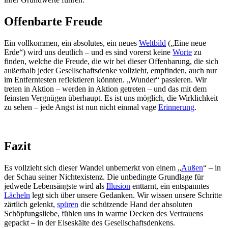
Offenbarte Freude
Ein vollkommen, ein absolutes, ein neues
Weltbild
(„Eine neue
Erde“) wird uns deutlich – und es sind vorerst keine
Worte
zu
finden, welche die Freude, die wir bei dieser Offenbarung, die sich
außerhalb jeder Gesellschaftsdenke vollzieht, empfinden, auch nur
im Entferntesten reflektieren könnten. „Wunder“ passieren. Wir
treten in Aktion – werden in Aktion getreten – und das mit dem
feinsten Vergnügen überhaupt. Es ist uns möglich, die Wirklichkeit
zu sehen – jede Angst ist nun nicht einmal vage
Erinnerung
.
Fazit
Es vollzieht sich dieser Wandel unbemerkt von einem „
Außen
“ – in
der Schau seiner Nichtexistenz. Die unbedingte Grundlage für
jedwede Lebensängste wird als
Illusion
enttarnt, ein entspanntes
Lächeln
legt sich über unsere Gedanken. Wir wissen unsere Schritte
zärtlich gelenkt,
spüren
die schützende Hand der absoluten
Schöpfungsliebe, fühlen uns in warme Decken des Vertrauens
gepackt – in der Eiseskälte des Gesellschaftsdenkens.