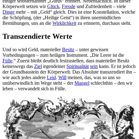
einiger selbsternannter „Gurus“ erinnert. Nebensächlich. In dieser
Körperwelt setzen wir
Glück
,
Freude
und Zufriedenheit – viele
Dinge
mehr – mit „Geld“ gleich. Dies ist eine Konstellation, welche
die Schöpfung, (der „Heilige Geist“) in ihren unermüdlichen
Bemühungen, uns an die
Wirklichkeit
zu erinnern, durchaus sieht.
Transzendierte Werte
Und so wird Geld, materieller
Besitz
– unter gewissen
Vorbedingungen – zum heiligen Instrument. „Die Leere ist die
Fülle
.“ Zuerst bleibt deutlich festzustellen, dass materieller Besitz
keineswegs das
Ziel
irgendeiner
Spiritualität
sein
kann. Er ist jedoch
der Grundbaustein der Körperwelt. Das Absolute transzendiert ihn –
wie auch jedes andere
Leid
.
Will
meinen, das, was so uns so
unüberwindlich im Wege steht – der
Mangel
schlechthin – den wir
leben – verwandelt sich in Fülle.