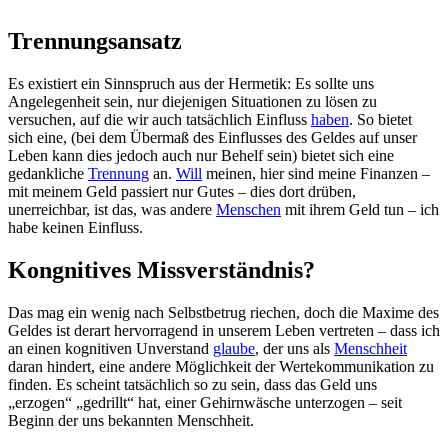
Trennungsansatz
Es existiert ein Sinnspruch aus der Hermetik: Es sollte uns
Angelegenheit sein, nur diejenigen Situationen zu lösen zu
versuchen, auf die wir auch tatsächlich Einfluss
haben
. So bietet
sich eine, (bei dem Übermaß des Einflusses des Geldes auf unser
Leben kann dies jedoch auch nur Behelf sein) bietet sich eine
gedankliche
Trennung
an.
Will
meinen, hier sind meine Finanzen –
mit meinem Geld passiert nur Gutes – dies dort drüben,
unerreichbar, ist das, was andere
Menschen
mit ihrem Geld tun – ich
habe keinen Einfluss.
Kongnitives Missverständnis?
Das mag ein wenig nach Selbstbetrug riechen, doch die Maxime des
Geldes ist derart hervorragend in unserem Leben vertreten – dass ich
an einen kognitiven Unverstand
glaube
, der uns als
Menschheit
daran hindert, eine andere Möglichkeit der Wertekommunikation zu
finden. Es scheint tatsächlich so zu sein, dass das Geld uns
„erzogen“ „gedrillt“ hat, einer Gehirnwäsche unterzogen – seit
Beginn der uns bekannten Menschheit.