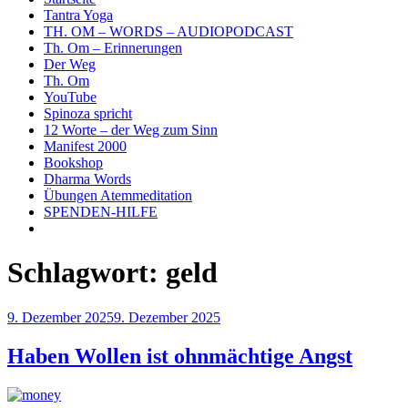
Tantra Yoga
TH. OM – WORDS – AUDIOPODCAST
Th. Om – Erinnerungen
Der Weg
Th. Om
YouTube
Spinoza spricht
12 Worte – der Weg zum Sinn
Manifest 2000
Bookshop
Dharma Words
Übungen Atemmeditation
SPENDEN-HILFE
Schlagwort:
geld
Veröffentlicht
9. Dezember 2025
9. Dezember 2025
am
Haben Wollen ist ohnmächtige Angst