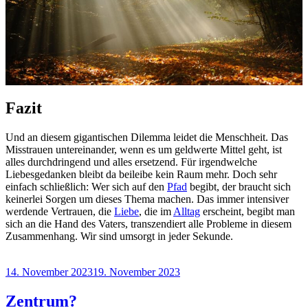
Fazit
Und an diesem gigantischen Dilemma leidet die Menschheit. Das
Misstrauen untereinander, wenn es um geldwerte Mittel geht, ist
alles durchdringend und alles ersetzend. Für irgendwelche
Liebesgedanken bleibt da beileibe kein Raum mehr. Doch sehr
einfach schließlich: Wer sich auf den
Pfad
begibt, der braucht sich
keinerlei Sorgen um dieses Thema machen. Das immer intensiver
werdende Vertrauen, die
Liebe
, die im
Alltag
erscheint, begibt man
sich an die Hand des Vaters, transzendiert alle Probleme in diesem
Zusammenhang. Wir sind umsorgt in jeder Sekunde.
Veröffentlicht
14. November 2023
19. November 2023
am
Zentrum?