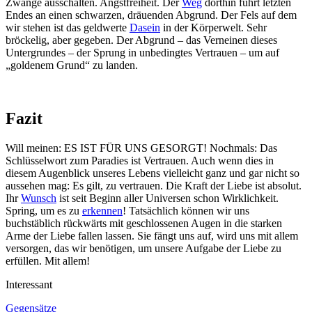
Zwänge ausschalten. Angstfreiheit. Der
Weg
dorthin führt letzten
Endes an einen schwarzen, dräuenden Abgrund. Der Fels auf dem
wir stehen ist das geldwerte
Dasein
in der Körperwelt. Sehr
bröckelig, aber gegeben. Der Abgrund – das Verneinen dieses
Untergrundes – der Sprung in unbedingtes Vertrauen – um auf
„goldenem Grund“ zu landen.
Fazit
Will meinen: ES IST FÜR UNS GESORGT! Nochmals: Das
Schlüsselwort zum Paradies ist Vertrauen. Auch wenn dies in
diesem Augenblick unseres Lebens vielleicht ganz und gar nicht so
aussehen mag: Es gilt, zu vertrauen. Die Kraft der Liebe ist absolut.
Ihr
Wunsch
ist seit Beginn aller Universen schon Wirklichkeit.
Spring, um es zu
erkennen
! Tatsächlich können wir uns
buchstäblich rückwärts mit geschlossenen Augen in die starken
Arme der Liebe fallen lassen. Sie fängt uns auf, wird uns mit allem
versorgen, das wir benötigen, um unsere Aufgabe der Liebe zu
erfüllen. Mit allem!
Interessant
Gegensätze