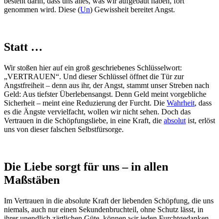
besteht darin, dass uns alles, was wir aufgebaut haben, fort
genommen wird. Diese (
Un
) Gewissheit bereitet Angst.
Statt …
Wir stoßen hier auf ein groß geschriebenes Schlüsselwort:
„VERTRAUEN“. Und dieser Schlüssel öffnet die Tür zur
Angstfreiheit – denn aus ihr, der Angst, stammt unser Streben nach
Geld: Aus tiefster Überlebensangst. Denn Geld meint vorgebliche
Sicherheit – meint eine Reduzierung der Furcht. Die
Wahrheit
, dass
es die Ängste vervielfacht, wollen wir nicht sehen. Doch das
Vertrauen in die Schöpfungsliebe, in eine Kraft, die
absolut
ist, erlöst
uns von dieser falschen Selbstfürsorge.
Die Liebe sorgt für uns –
in allen
Maßstäben
Im Vertrauen in die absolute Kraft der liebenden Schöpfung, die uns
niemals, auch nur einen Sekundenbruchteil, ohne Schutz lässt, in
ihrer unendlich zärtlichen Güte, können wir jeden Furchtgedanken