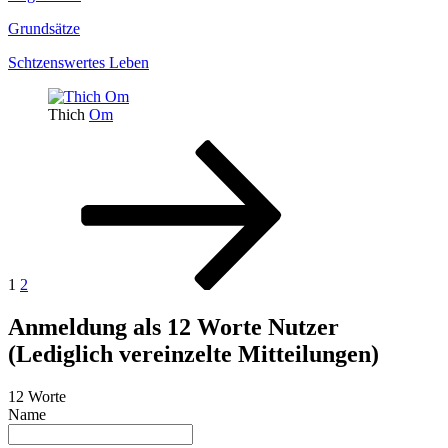
Grundsätze
Schtzenswertes Leben
Thich
Om
Seitennummerierung
Seite
Seite
Nächste
Seite
der
Beiträge
1
2
Anmeldung als 12 Worte Nutzer
(Lediglich vereinzelte Mitteilungen)
12 Worte
Name