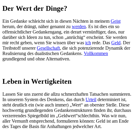
Der Wert der Dinge?
Ein Gedanke schleicht sich in diesen Nächten in meinem
Geist
herum, der drängt, näher genannt zu
werden
. Es ist dies ein so
offensichtlicher Gedankengang, ein derart vernünftiger, dass, nur
darüber sich Ideen zu tun, schon „anrüchig“ erscheint. Sie werden
mir recht geben, wenn Sie wissen über was
ich
rede. Das
Geld
. Der
Treibstoff unserer
Gesellschaft
, die sich potenzierende Dynamik der
Realisierung des dualistischen Gedankens.
Vollkommen
grundlegend und ohne Alternativen.
Leben in Wertigkeiten
Lassen Sie uns zuerst die allzu schmerzhaften Tatsachen summieren.
In unserem System des Denkens, das durch
Urteil
determiniert ist,
steht deutlich ein (wie auch immer) „Wert“ an oberster Stelle. Diese
hochwertig grundlegenden Gedankenstrukturen finden ihr, durchaus
verzerrendes Spiegelbild im „Geldwert“schlechthin. Was wir nun,
aller Vernunft entsprechend, formulieren können: Geld ist am Ende
des Tages die Basis für Anhaftungen jedwelcher Art.