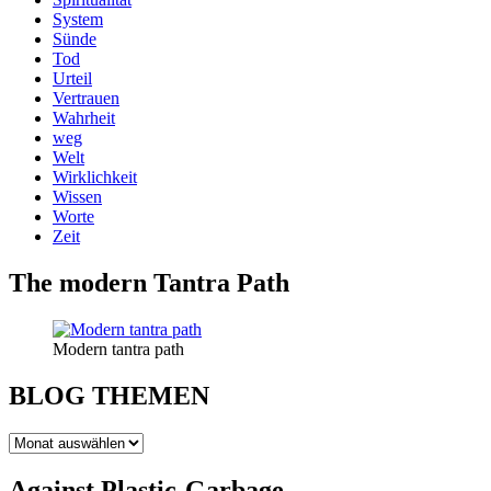
System
Sünde
Tod
Urteil
Vertrauen
Wahrheit
weg
Welt
Wirklichkeit
Wissen
Worte
Zeit
The modern Tantra Path
Modern tantra path
BLOG THEMEN
BLOG
THEMEN
Against Plastic-Garbage