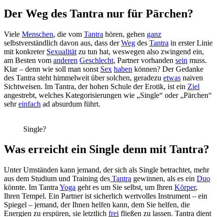
Der Weg des Tantra nur für Pärchen?
Viele
Menschen
, die vom
Tantra
hören, gehen
ganz
selbstverständlich davon aus, dass der
Weg
des
Tantra
in erster Linie
mit konkreter
Sexualität
zu tun hat, weswegen also zwingend ein,
am Besten vom
anderen
Geschlecht
, Partner vorhanden
sein
muss.
Klar – denn wie soll man sonst
Sex
haben
können? Der Gedanke
des Tantra steht himmelweit über solchen, geradezu
etwas
naiven
Sichtweisen. Im Tantra, der hohen Schule der Erotik, ist ein
Ziel
angestrebt, welches Kategorisierungen wie „Single“ oder „Pärchen“
sehr
einfach
ad absurdum führt.
Single?
Was erreicht ein Single denn mit Tantra?
Unter Umständen kann jemand, der sich als Single betrachtet, mehr
aus dem Studium und Training des
Tantra
gewinnen, als es ein
Duo
könnte. Im Tantra
Yoga
geht es um Sie selbst, um Ihren
Körper
,
Ihren Tempel. Ein Partner ist sicherlich wertvolles Instrument – ein
Spiegel – jemand, der Ihnen helfen kann, dem Sie helfen, die
Energien zu erspüren, sie letztlich
frei
fließen zu lassen. Tantra dient