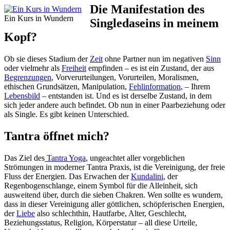
Die Manifestation des
Ein Kurs in Wundern
Singledaseins in meinem
Kopf?
Ob sie dieses Stadium der
Zeit
ohne Partner nun im negativen
Sinn
oder vielmehr als
Freiheit
empfinden – es ist ein Zustand, der aus
Begrenzungen
, Vorverurteilungen, Vorurteilen, Moralismen,
ethischen Grundsätzen, Manipulation,
Fehlinformation
, – Ihrem
Lebensbild
– entstanden ist. Und es ist derselbe Zustand, in dem
sich jeder andere auch befindet. Ob nun in einer Paarbeziehung oder
als Single. Es gibt keinen Unterschied.
Tantra öffnet mich?
Das Ziel des
Tantra Yoga
, ungeachtet aller vorgeblichen
Strömungen in moderner Tantra Praxis, ist die Vereinigung, der freie
Fluss der Energien. Das Erwachen der
Kundalini
, der
Regenbogenschlange, einem Symbol für die Alleinheit, sich
ausweitend über, durch die sieben Chakren. Wen sollte es wundern,
dass in dieser Vereinigung aller göttlichen, schöpferischen Energien,
der
Liebe
also schlechthin, Hautfarbe, Alter, Geschlecht,
Beziehungsstatus, Religion, Körperstatur – all diese Urteile,