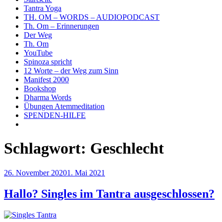
Tantra Yoga
TH. OM – WORDS – AUDIOPODCAST
Th. Om – Erinnerungen
Der Weg
Th. Om
YouTube
Spinoza spricht
12 Worte – der Weg zum Sinn
Manifest 2000
Bookshop
Dharma Words
Übungen Atemmeditation
SPENDEN-HILFE
Schlagwort:
Geschlecht
Veröffentlicht
26. November 2020
1. Mai 2021
am
Hallo? Singles im Tantra ausgeschlossen?