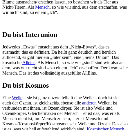
Blume ausmachen/ erstehen lassen, so bestehen wir als Tier aus
Nicht-Tieren. Als
Mensch
, so wie wir sind, aus dem erschaffen, was
wir nicht sind, zu einem „Ich“.
Du bist Interunion
Jedwedes „Etwas“ entsteht aus dem „Nicht-Etwas“, das es
ausmacht, das es definiert. Da heißt ganz deutlich und herrlich
auflösend, es gibt hier ein „Inter-sein“, eine „Seins-Union“. Das
kosmische
Alleins
. Als Mensch, so wie wir „sind“ sind wir also aus
dem, was wir nicht sind – zu einem „Ich“ erschaffen. Der kosmische
Mensch. Das ist das vollständig ausgefüllte AllEins.
Du bist Kosmos
Eine
Welle
– sie ist ganz unzweifelhaft eine Welle – doch ist sie
auch der Ozean, ist gleichzeitig ebenso alle
anderen
Wellen, ist
verbunden mit ihnen, ist Ozeankörper. Sie ist also Welle und
Ozeankörper. Gleichermaßen der Mensch – er ist das, was er als
Mensch nicht ist, um Mensch zu sein, – er ist Mensch und
Kosmos/Kosmoskörper/Kosmosmensch. Welle und Ozean. Das also
ist es, was wir hell aufstrahlend wirklich sind:
Kosmischer Mensch
.