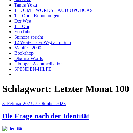
Tantra Yoga
TH. OM – WORDS – AUDIOPODCAST
Th. Om – Erinnerungen
Der Weg
Th. Om
YouTube
Spinoza spricht
12 Worte – der Weg zum Sinn
Manifest 2000
Bookshop
Dharma Words
Übungen Atemmeditation
SPENDEN-HILFE
Schlagwort:
Letzter Monat 100
Veröffentlicht
8. Februar 2023
27. Oktober 2023
am
Die Frage nach der Identität