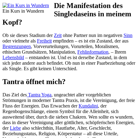
Die Manifestation des
Ein Kurs in Wundern
Singledaseins in meinem
Kopf?
Ob sie dieses Stadium der
Zeit
ohne Partner nun im negativen
Sinn
oder vielmehr als
Freiheit
empfinden – es ist ein Zustand, der aus
Begrenzungen
, Vorverurteilungen, Vorurteilen, Moralismen,
ethischen Grundsätzen, Manipulation,
Fehlinformation
, – Ihrem
Lebensbild
– entstanden ist. Und es ist derselbe Zustand, in dem
sich jeder andere auch befindet. Ob nun in einer Paarbeziehung oder
als Single. Es gibt keinen Unterschied.
Tantra öffnet mich?
Das Ziel des
Tantra Yoga
, ungeachtet aller vorgeblichen
Strömungen in moderner Tantra Praxis, ist die Vereinigung, der freie
Fluss der Energien. Das Erwachen der
Kundalini
, der
Regenbogenschlange, einem Symbol für die Alleinheit, sich
ausweitend über, durch die sieben Chakren. Wen sollte es wundern,
dass in dieser Vereinigung aller göttlichen, schöpferischen Energien,
der
Liebe
also schlechthin, Hautfarbe, Alter, Geschlecht,
Beziehungsstatus, Religion, Körperstatur – all diese Urteile,