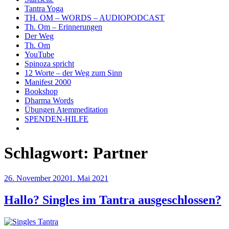
Tantra Yoga
TH. OM – WORDS – AUDIOPODCAST
Th. Om – Erinnerungen
Der Weg
Th. Om
YouTube
Spinoza spricht
12 Worte – der Weg zum Sinn
Manifest 2000
Bookshop
Dharma Words
Übungen Atemmeditation
SPENDEN-HILFE
Schlagwort:
Partner
Veröffentlicht
26. November 2020
1. Mai 2021
am
Hallo? Singles im Tantra ausgeschlossen?