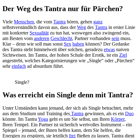
Der Weg des Tantra nur für Pärchen?
Viele
Menschen
, die vom
Tantra
hören, gehen
ganz
selbstverständlich davon aus, dass der
Weg
des
Tantra
in erster Linie
mit konkreter
Sexualität
zu tun hat, weswegen also zwingend ein,
am Besten vom
anderen
Geschlecht
, Partner vorhanden
sein
muss.
Klar – denn wie soll man sonst
Sex
haben
können? Der Gedanke
des Tantra steht himmelweit über solchen, geradezu
etwas
naiven
Sichtweisen. Im Tantra, der hohen Schule der Erotik, ist ein
Ziel
angestrebt, welches Kategorisierungen wie „Single“ oder „Pärchen“
sehr
einfach
ad absurdum führt.
Single?
Was erreicht ein Single denn mit Tantra?
Unter Umständen kann jemand, der sich als Single betrachtet, mehr
aus dem Studium und Training des
Tantra
gewinnen, als es ein
Duo
könnte. Im Tantra
Yoga
geht es um Sie selbst, um Ihren
Körper
,
Ihren Tempel. Ein Partner ist sicherlich wertvolles Instrument – ein
Spiegel – jemand, der Ihnen helfen kann, dem Sie helfen, die
Energien zu erspüren, sie letztlich
frei
fließen zu lassen. Tantra dient