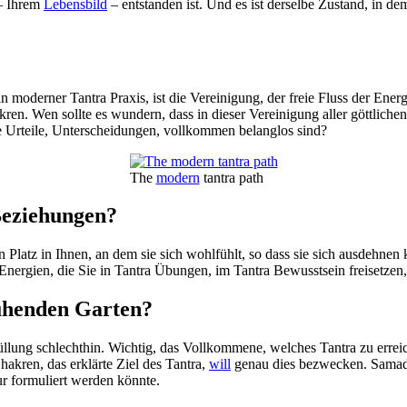
 – Ihrem
Lebensbild
– entstanden ist. Und es ist derselbe Zustand, in d
in moderner Tantra Praxis, ist die Vereinigung, der freie Fluss der En
kren. Wen sollte es wundern, dass in dieser Vereinigung aller göttliche
ese Urteile, Unterscheidungen, vollkommen belanglos sind?
The
modern
tantra path
 Beziehungen?
 Platz in Ihnen, an dem sie sich wohlfühlt, so dass sie sich ausdehnen 
 Energien, die Sie in Tantra Übungen, im Tantra Bewusstsein freisetzen
lühenden Garten?
llung schlechthin. Wichtig, das Vollkommene, welches Tantra zu erreiche
akren, das erklärte Ziel des Tantra,
will
genau dies bezwecken. Samad
r formuliert werden könnte.