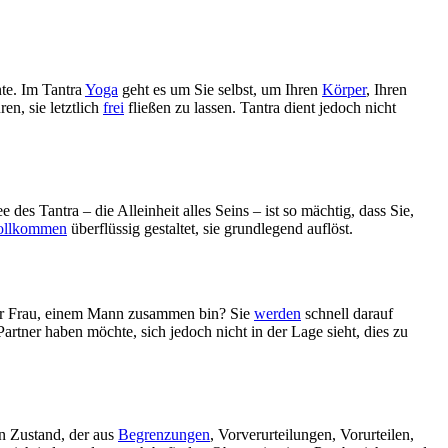
te. Im Tantra
Yoga
geht es um Sie selbst, um Ihren
Körper
, Ihren
en, sie letztlich
frei
fließen zu lassen. Tantra dient jedoch nicht
es Tantra – die Alleinheit alles Seins – ist so mächtig, dass Sie,
ollkommen
überflüssig gestaltet, sie grundlegend auflöst.
iner Frau, einem Mann zusammen bin? Sie
werden
schnell darauf
Partner haben möchte, sich jedoch nicht in der Lage sieht, dies zu
in Zustand, der aus
Begrenzungen
, Vorverurteilungen, Vorurteilen,