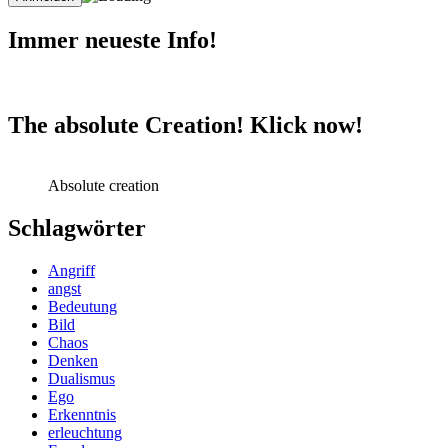
Immer neueste Info!
The absolute Creation! Klick now!
Absolute creation
Schlagwörter
Angriff
angst
Bedeutung
Bild
Chaos
Denken
Dualismus
Ego
Erkenntnis
erleuchtung