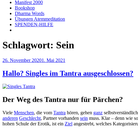
Manifest 2000
Bookshop
Dharma Words
Übungen Atemmeditation
SPENDEN-HILFE
Schlagwort:
Sein
Veröffentlicht
26. November 2020
1. Mai 2021
am
Hallo? Singles im Tantra ausgeschlossen?
Der Weg des Tantra nur für Pärchen?
Viele
Menschen
, die vom
Tantra
hören, gehen
ganz
selbstverständlic
anderen
Geschlecht
, Partner vorhanden
sein
muss. Klar – denn wie so
hohen Schule der Erotik, ist ein
Ziel
angestrebt, welches Kategorisie