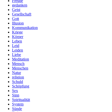
Freude
gedanken
Geist
Gesellschaft
Gott
Illusion
Kommunikation
Kriege
Körper
Leben
Leid
Leiden
Liebe
Meditation
Mensch
Menschen
Natur
religion
Schuld
Schöpfung
Sex
Sinn
Spiritualität
System
Sünde