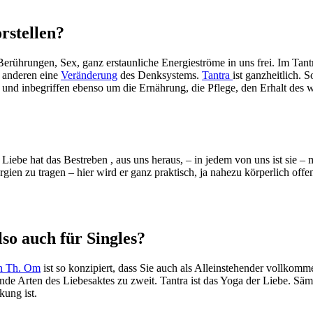
rstellen?
 Berührungen, Sex, ganz erstaunliche Energieströme in uns frei. Im Tant
m anderen eine
Veränderung
des Denksystems.
Tantra
ist ganzheitlich. 
 und inbegriffen ebenso um die Ernährung, die Pflege, den Erhalt des
iebe hat das Bestreben , aus uns heraus, – in jedem von uns ist sie – 
rgien zu tragen – hier wird er ganz praktisch, ja nahezu körperlich off
so auch für Singles?
on Th. Om
ist so konzipiert, dass Sie auch als Alleinstehender vollko
ende Arten des Liebesaktes zu zweit. Tantra ist das Yoga der Liebe. S
ung ist.