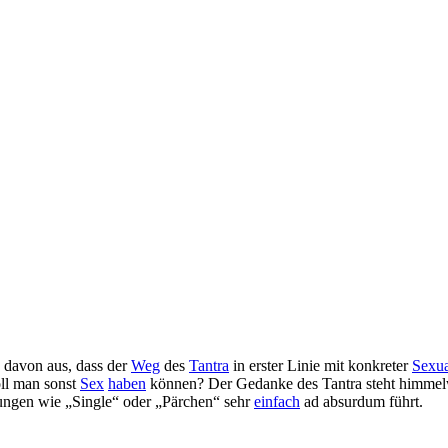
h davon aus, dass der
Weg
des
Tantra
in erster Linie mit konkreter
Sexua
ll man sonst
Sex
haben
können? Der Gedanke des Tantra steht himmelw
rungen wie „Single“ oder „Pärchen“ sehr
einfach
ad absurdum führt.