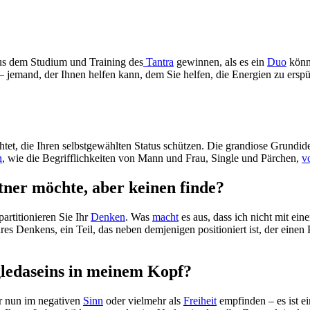
aus dem Studium und Training des
Tantra
gewinnen, als es ein
Duo
könn
 – jemand, der Ihnen helfen kann, dem Sie helfen, die Energien zu erspür
t, die Ihren selbstgewählten Status schützen. Die grandiose Grundidee d
n
, wie die Begrifflichkeiten von Mann und Frau, Single und Pärchen,
v
rtner möchte, aber keinen finde?
artitionieren Sie Ihr
Denken
. Was
macht
es aus, dass ich nicht mit e
res Denkens, ein Teil, das neben demjenigen positioniert ist, der einen 
gledaseins in meinem Kopf?
r nun im negativen
Sinn
oder vielmehr als
Freiheit
empfinden – es ist e