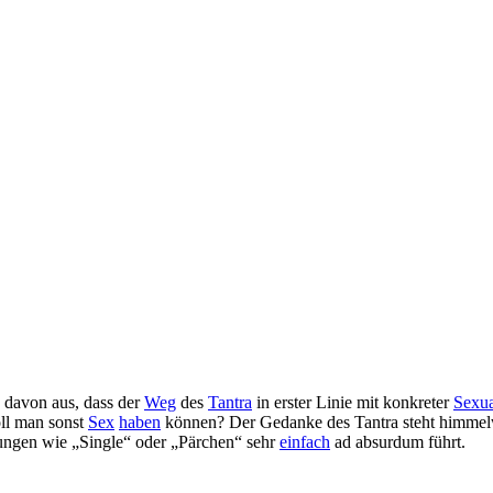
h davon aus, dass der
Weg
des
Tantra
in erster Linie mit konkreter
Sexua
ll man sonst
Sex
haben
können? Der Gedanke des Tantra steht himmelw
rungen wie „Single“ oder „Pärchen“ sehr
einfach
ad absurdum führt.