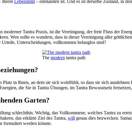
 – Ihrem
Lebensbild
– entstanden ist. Und es ist derselbe Zustand, in d
in moderner Tantra Praxis, ist die Vereinigung, der freie Fluss der En
kren. Wen sollte es wundern, dass in dieser Vereinigung aller göttliche
ese Urteile, Unterscheidungen, vollkommen belanglos sind?
The
modern
tantra path
 Beziehungen?
 Platz in Ihnen, an dem sie sich wohlfühlt, so dass sie sich ausdehnen 
 Energien, die Sie in Tantra Übungen, im Tantra Bewusstsein freisetzen
lühenden Garten?
llung schlechthin. Wichtig, das Vollkommene, welches Tantra zu erreiche
akren, das erklärte Ziel des Tantra,
will
genau dies bezwecken. Samad
r formuliert werden könnte.