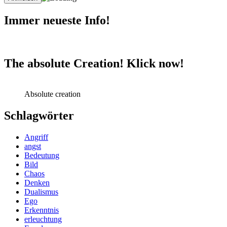
Immer neueste Info!
The absolute Creation! Klick now!
Absolute creation
Schlagwörter
Angriff
angst
Bedeutung
Bild
Chaos
Denken
Dualismus
Ego
Erkenntnis
erleuchtung