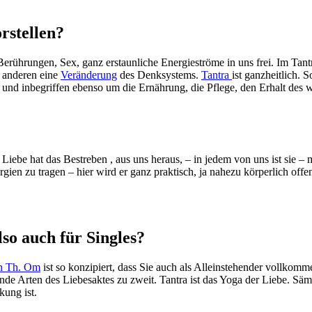
rstellen?
 Berührungen, Sex, ganz erstaunliche Energieströme in uns frei. Im Tant
m anderen eine
Veränderung
des Denksystems.
Tantra
ist ganzheitlich. 
 und inbegriffen ebenso um die Ernährung, die Pflege, den Erhalt des
iebe hat das Bestreben , aus uns heraus, – in jedem von uns ist sie – 
rgien zu tragen – hier wird er ganz praktisch, ja nahezu körperlich off
so auch für Singles?
on Th. Om
ist so konzipiert, dass Sie auch als Alleinstehender vollko
ende Arten des Liebesaktes zu zweit. Tantra ist das Yoga der Liebe. S
ung ist.