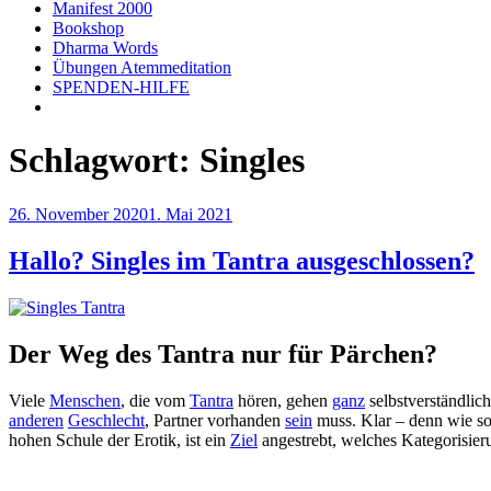
Manifest 2000
Bookshop
Dharma Words
Übungen Atemmeditation
SPENDEN-HILFE
Schlagwort:
Singles
Veröffentlicht
26. November 2020
1. Mai 2021
am
Hallo? Singles im Tantra ausgeschlossen?
Der Weg des Tantra nur für Pärchen?
Viele
Menschen
, die vom
Tantra
hören, gehen
ganz
selbstverständlic
anderen
Geschlecht
, Partner vorhanden
sein
muss. Klar – denn wie so
hohen Schule der Erotik, ist ein
Ziel
angestrebt, welches Kategorisie