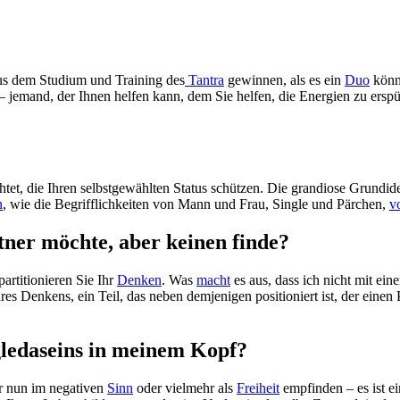
aus dem Studium und Training des
Tantra
gewinnen, als es ein
Duo
könn
 – jemand, der Ihnen helfen kann, dem Sie helfen, die Energien zu erspür
t, die Ihren selbstgewählten Status schützen. Die grandiose Grundidee d
n
, wie die Begrifflichkeiten von Mann und Frau, Single und Pärchen,
v
rtner möchte, aber keinen finde?
artitionieren Sie Ihr
Denken
. Was
macht
es aus, dass ich nicht mit e
res Denkens, ein Teil, das neben demjenigen positioniert ist, der einen 
gledaseins in meinem Kopf?
r nun im negativen
Sinn
oder vielmehr als
Freiheit
empfinden – es ist e