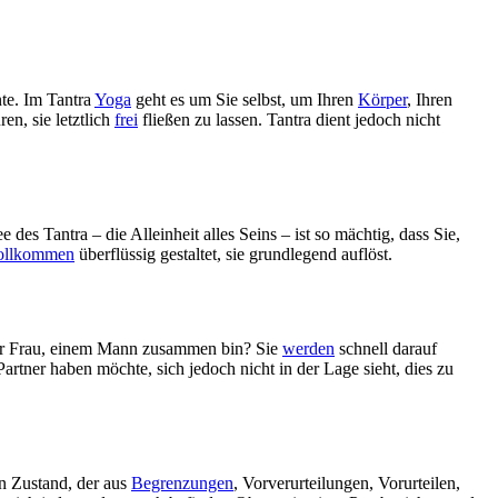
te. Im Tantra
Yoga
geht es um Sie selbst, um Ihren
Körper
, Ihren
en, sie letztlich
frei
fließen zu lassen. Tantra dient jedoch nicht
es Tantra – die Alleinheit alles Seins – ist so mächtig, dass Sie,
ollkommen
überflüssig gestaltet, sie grundlegend auflöst.
iner Frau, einem Mann zusammen bin? Sie
werden
schnell darauf
Partner haben möchte, sich jedoch nicht in der Lage sieht, dies zu
in Zustand, der aus
Begrenzungen
, Vorverurteilungen, Vorurteilen,