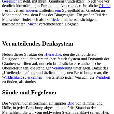
Gesellschaft
steht, mit ihren „Glaubensgrundsätzen“. Nach wie vor
deutlich übermächtig in Europa und Amerika der christliche
Glaube
– er findet auf
anderen
Erdteilen
sein
Spiegelbild im Glauben an
Mohammed bzw. dem Epos der Bhagvaghita. Ein großer Teil der
Menschheit findet sich also
zufrieden
mit herrschsüchtigen,
machtbetonten,
Macht
verschiebenden Dogmen.
Verurteilendes Denksystem
Neben dieser Struktur der
Hierarchie
, den die „altvorderen“
Religionen deutlich vertreten, beruft sich System und Dynamik der
Glaubensschriften auf, nur sehr bruchstückweise authentische
Überlieferungen, die ständiger
Veränderung
unterlagen. Dazu: das
„Urteilende“ haftet grundsätzlich allen jenen Bestrebungen an, die
Wirklichkeit
zu
erkennen
– gestaltet so jeden Versuch, die
Wahrheit
zu finden, als sinnlos.
Sünde und Fegefeuer
Die Weltreligionen zeichnen ein simples
Bild
von Himmel und
Hölle, in jeder Beziehung abgestimmt auf die Situation der
Menschheit, die wir vom geldwerten System versklavt sehen. Hier,