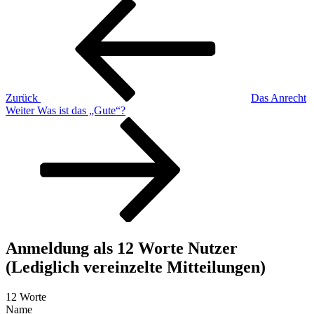
Beitragsnavigation
Vorheriger
Beitrag
Zurück
Das Anrecht
Nächster
Weiter
Was ist das „Gute“?
Beitrag
Anmeldung als 12 Worte Nutzer
(Lediglich vereinzelte Mitteilungen)
12 Worte
Name