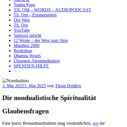
Tantra Yoga
TH. OM – WORDS – AUDIOPODCAST
Th. Om – Erinnerungen
Der Weg
Th. Om
YouTube
Spinoza spricht
12 Worte – der Weg zum Sinn
Manifest 2000
Bookshop
Dharma Words
Übungen Atemmeditation
SPENDEN-HILFE
Veröffentlicht
3. Mai 2025
3. Mai 2025
von
Thom Delißen
am
Die nondualistische Spiritualität
Glaubensfragen
Eine kurze Bestandsaufnahme mag verdeutlichen,
wo
die