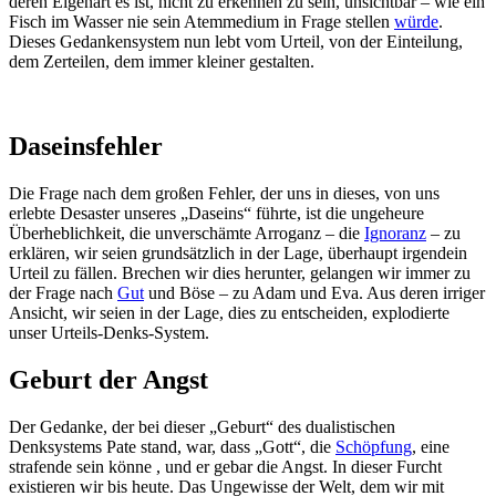
deren Eigenart es ist, nicht zu erkennen zu sein, unsichtbar – wie ein
Fisch im Wasser nie sein Atemmedium in Frage stellen
würde
.
Dieses Gedankensystem nun lebt vom Urteil, von der Einteilung,
dem Zerteilen, dem immer kleiner gestalten.
Daseinsfehler
Die Frage nach dem großen Fehler, der uns in dieses, von uns
erlebte Desaster unseres „Daseins“ führte, ist die ungeheure
Überheblichkeit, die unverschämte Arroganz – die
Ignoranz
– zu
erklären, wir seien grundsätzlich in der Lage, überhaupt irgendein
Urteil zu fällen. Brechen wir dies herunter, gelangen wir immer zu
der Frage nach
Gut
und Böse – zu Adam und Eva. Aus deren irriger
Ansicht, wir seien in der Lage, dies zu entscheiden, explodierte
unser Urteils-Denks-System.
Geburt der Angst
Der Gedanke, der bei dieser „Geburt“ des dualistischen
Denksystems Pate stand, war, dass „Gott“, die
Schöpfung
, eine
strafende sein könne , und er gebar die Angst. In dieser Furcht
existieren wir bis heute. Das Ungewisse der Welt, dem wir mit