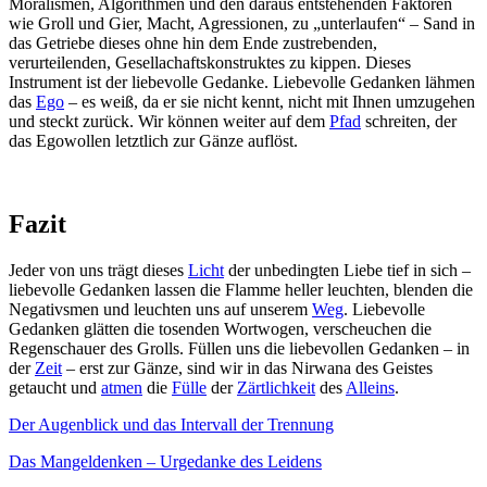
Moralismen, Algorithmen und den daraus entstehenden Faktoren
wie Groll und Gier, Macht, Agressionen, zu „unterlaufen“ – Sand in
das Getriebe dieses ohne hin dem Ende zustrebenden,
verurteilenden, Gesellachaftskonstruktes zu kippen. Dieses
Instrument ist der liebevolle Gedanke. Liebevolle Gedanken lähmen
das
Ego
– es weiß, da er sie nicht kennt, nicht mit Ihnen umzugehen
und steckt zurück. Wir können weiter auf dem
Pfad
schreiten, der
das Egowollen letztlich zur Gänze auflöst.
Fazit
Jeder von uns trägt dieses
Licht
der unbedingten Liebe tief in sich –
liebevolle Gedanken lassen die Flamme heller leuchten, blenden die
Negativsmen und leuchten uns auf unserem
Weg
. Liebevolle
Gedanken glätten die tosenden Wortwogen, verscheuchen die
Regenschauer des Grolls. Füllen uns die liebevollen Gedanken – in
der
Zeit
– erst zur Gänze, sind wir in das Nirwana des Geistes
getaucht und
atmen
die
Fülle
der
Zärtlichkeit
des
Alleins
.
Der Augenblick und das Intervall der Trennung
Das Mangeldenken – Urgedanke des Leidens