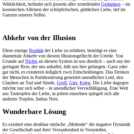
Wirklichkeit, befindet sich jenseits aller zerteilenden
Gedanken
– im
kosmischen Alleinen der schöpferischen, göttlichen Liebe, tief im
Ganzen unseres Selbst.
Abkehr von der Illusion
Diese einzige
Realität
der Liebe zu erfahren, benötigt es eine
diametrale Abkehr von diesem Illusionsgeflecht der Urteile. Von
Grunde auf
Nichts
an diesem System ist uns dienlich – auch nur der
geringste Rest, der uns anhaftet, hält uns hier gefangen. Ganz oder
gar nicht, es existieren lediglich zwei Entscheidungen. Das Denken
der Menschen in Partitionierung generiert unendliches Leid, den
Glauben an Tod und Sünde,
Groll
,
Gier
,
Krieg
. Die Liebe dagegen
möchte nur sich selbst – in unendlicher Vervielfältigung. Eine Welt
aus Tautropfen der Liebe, in jedem einzelnen spiegelt sich alle
anderen Tropfen. Indras Netz.
Wunderbare Lösung
Es existiert eine denkbar einfache „Methode“ die negative Dynamik
der Gesellschaft und ihrer Versunkenheit in Vorurteilen,