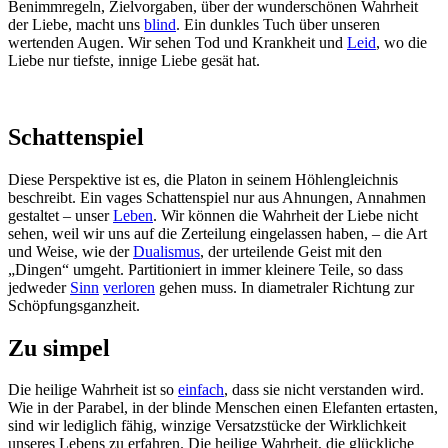
Benimmregeln, Zielvorgaben, über der wunderschönen Wahrheit
der Liebe, macht uns
blind
. Ein dunkles Tuch über unseren
wertenden Augen. Wir sehen Tod und Krankheit und
Leid
, wo die
Liebe nur tiefste, innige Liebe gesät hat.
Schattenspiel
Diese Perspektive ist es, die Platon in seinem Höhlengleichnis
beschreibt. Ein vages Schattenspiel nur aus Ahnungen, Annahmen
gestaltet – unser
Leben
. Wir können die Wahrheit der Liebe nicht
sehen, weil wir uns auf die Zerteilung eingelassen haben, – die Art
und Weise, wie der
Dualismus
, der urteilende Geist mit den
„Dingen“ umgeht. Partitioniert in immer kleinere Teile, so dass
jedweder
Sinn
verloren
gehen muss. In diametraler Richtung zur
Schöpfungsganzheit.
Zu simpel
Die heilige Wahrheit ist so
einfach
, dass sie nicht verstanden wird.
Wie in der Parabel, in der blinde Menschen einen Elefanten ertasten,
sind wir lediglich fähig, winzige Versatzstücke der Wirklichkeit
unseres Lebens zu erfahren. Die heilige Wahrheit, die glückliche