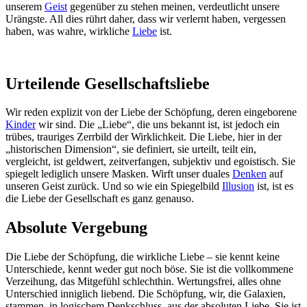
unserem
Geist
gegenüber zu stehen meinen, verdeutlicht unsere
Urängste. All dies rührt daher, dass wir verlernt haben, vergessen
haben, was wahre, wirkliche
Liebe
ist.
Urteilende Gesellschaftsliebe
Wir reden explizit von der Liebe der Schöpfung, deren eingeborene
Kinder
wir sind. Die „Liebe“, die uns bekannt ist, ist jedoch ein
trübes, trauriges Zerrbild der Wirklichkeit. Die Liebe, hier in der
„historischen Dimension“, sie definiert, sie urteilt, teilt ein,
vergleicht, ist geldwert, zeitverfangen, subjektiv und egoistisch. Sie
spiegelt lediglich unsere Masken. Wirft unser duales
Denken
auf
unseren Geist zurück. Und so wie ein Spiegelbild
Illusion
ist, ist es
die Liebe der Gesellschaft es ganz genauso.
Absolute Vergebung
Die Liebe der Schöpfung, die wirkliche Liebe – sie kennt keine
Unterschiede, kennt weder gut noch böse. Sie ist die vollkommene
Verzeihung, das Mitgefühl schlechthin. Wertungsfrei, alles ohne
Unterschied inniglich liebend. Die Schöpfung, wir, die Galaxien,
stammen, in logischem Denkschluss, aus der absoluten Liebe. Sie ist