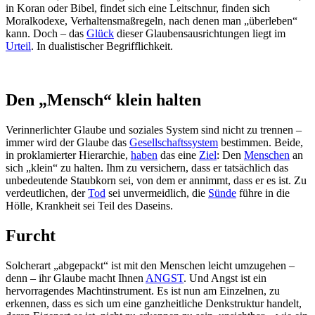
in Koran oder Bibel, findet sich eine Leitschnur, finden sich
Moralkodexe, Verhaltensmaßregeln, nach denen man „überleben“
kann. Doch – das
Glück
dieser Glaubensausrichtungen liegt im
Urteil
. In dualistischer Begrifflichkeit.
Den „Mensch“ klein halten
Verinnerlichter Glaube und soziales System sind nicht zu trennen –
immer wird der Glaube das
Gesellschaftssystem
bestimmen. Beide,
in proklamierter Hierarchie,
haben
das eine
Ziel
: Den
Menschen
an
sich „klein“ zu halten. Ihm zu versichern, dass er tatsächlich das
unbedeutende Staubkorn sei, von dem er annimmt, dass er es ist. Zu
verdeutlichen, der
Tod
sei unvermeidlich, die
Sünde
führe in die
Hölle, Krankheit sei Teil des Daseins.
Furcht
Solcherart „abgepackt“ ist mit den Menschen leicht umzugehen –
denn – ihr Glaube macht Ihnen
ANGST
. Und Angst ist ein
hervorragendes Machtinstrument. Es ist nun am Einzelnen, zu
erkennen, dass es sich um eine ganzheitliche Denkstruktur handelt,