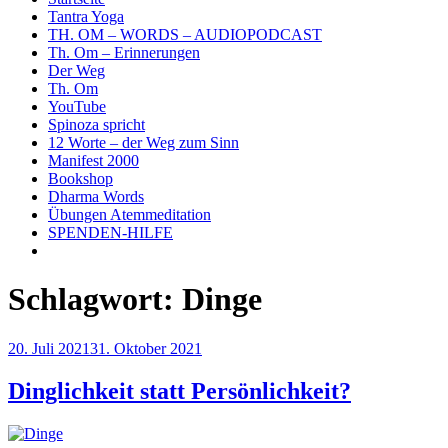
Tantra Yoga
TH. OM – WORDS – AUDIOPODCAST
Th. Om – Erinnerungen
Der Weg
Th. Om
YouTube
Spinoza spricht
12 Worte – der Weg zum Sinn
Manifest 2000
Bookshop
Dharma Words
Übungen Atemmeditation
SPENDEN-HILFE
Schlagwort:
Dinge
Veröffentlicht
20. Juli 2021
31. Oktober 2021
am
Dinglichkeit statt Persönlichkeit?