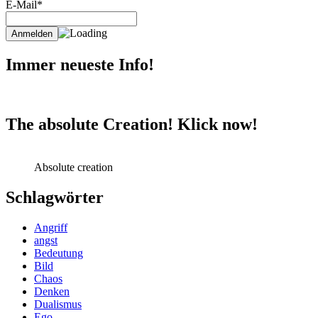
E-Mail*
Immer neueste Info!
The absolute Creation! Klick now!
Absolute creation
Schlagwörter
Angriff
angst
Bedeutung
Bild
Chaos
Denken
Dualismus
Ego