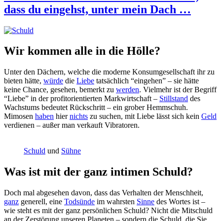
dass du eingehst, unter mein Dach …
Wir kommen alle in die Hölle?
Unter den Dächern, welche die moderne Konsumgesellschaft ihr zu
bieten hätte,
würde
die
Liebe
tatsächlich “eingehen” – sie hätte
keine Chance, gesehen, bemerkt zu
werden
. Vielmehr ist der Begriff
“Liebe” in der profitorientierten Markwirtschaft –
Stillstand
des
Wachstums bedeutet Rückschritt – ein grober Hemmschuh.
Mimosen
haben
hier
nichts
zu suchen, mit Liebe lässt sich kein
Geld
verdienen – außer man verkauft Vibratoren.
Schuld
und
Sühne
Was ist mit der ganz intimen Schuld?
Doch mal abgesehen davon, dass das Verhalten der Menschheit,
ganz
generell, eine
Todsünde
im wahrsten
Sinne
des Wortes ist –
wie steht es mit der ganz persönlichen Schuld? Nicht die Mitschuld
an der Zerstörung unseren Planeten – sondern die Schuld, die Sie