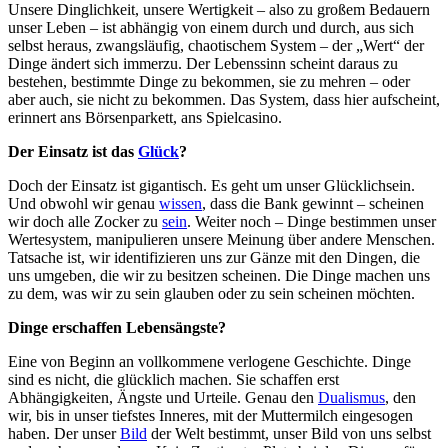
Unsere Dinglichkeit, unsere Wertigkeit – also zu großem Bedauern
unser Leben – ist abhängig von einem durch und durch, aus sich
selbst heraus, zwangsläufig, chaotischem System – der „Wert“ der
Dinge ändert sich immerzu. Der Lebenssinn scheint daraus zu
bestehen, bestimmte Dinge zu bekommen, sie zu mehren – oder
aber auch, sie nicht zu bekommen. Das System, dass hier aufscheint,
erinnert ans Börsenparkett, ans Spielcasino.
Der Einsatz ist das
Glück
?
Doch der Einsatz ist gigantisch. Es geht um unser Glücklichsein.
Und obwohl wir genau
wissen
, dass die Bank gewinnt – scheinen
wir doch alle Zocker zu
sein
. Weiter noch – Dinge bestimmen unser
Wertesystem, manipulieren unsere Meinung über andere Menschen.
Tatsache ist, wir identifizieren uns zur Gänze mit den Dingen, die
uns umgeben, die wir zu besitzen scheinen. Die Dinge machen uns
zu dem, was wir zu sein glauben oder zu sein scheinen möchten.
Dinge erschaffen Lebensängste?
Eine von Beginn an vollkommene verlogene Geschichte. Dinge
sind es nicht, die glücklich machen. Sie schaffen erst
Abhängigkeiten, Ängste und Urteile. Genau den
Dualismus
, den
wir, bis in unser tiefstes Inneres, mit der Muttermilch eingesogen
haben. Der unser
Bild
der Welt bestimmt, unser Bild von uns selbst