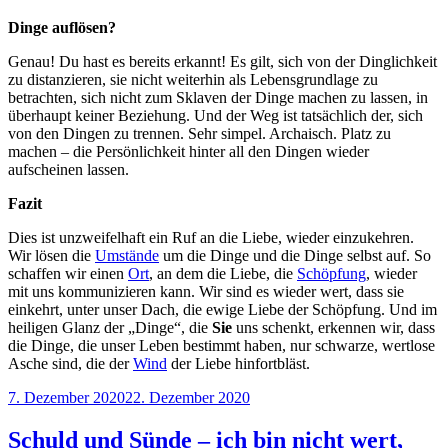
Dinge auflösen?
Genau! Du hast es bereits erkannt! Es gilt, sich von der Dinglichkeit
zu distanzieren, sie nicht weiterhin als Lebensgrundlage zu
betrachten, sich nicht zum Sklaven der Dinge machen zu lassen, in
überhaupt keiner Beziehung. Und der Weg ist tatsächlich der, sich
von den Dingen zu trennen. Sehr simpel. Archaisch. Platz zu
machen – die Persönlichkeit hinter all den Dingen wieder
aufscheinen lassen.
Fazit
Dies ist unzweifelhaft ein Ruf an die Liebe, wieder einzukehren.
Wir lösen die
Umstände
um die Dinge und die Dinge selbst auf. So
schaffen wir einen
Ort
, an dem die Liebe, die
Schöpfung
, wieder
mit uns kommunizieren kann. Wir sind es wieder wert, dass sie
einkehrt, unter unser Dach, die ewige Liebe der Schöpfung. Und im
heiligen Glanz der „Dinge“, die
Sie
uns schenkt, erkennen wir, dass
die Dinge, die unser Leben bestimmt haben, nur schwarze, wertlose
Asche sind, die der
Wind
der Liebe hinfortbläst.
Veröffentlicht
7. Dezember 2020
22. Dezember 2020
am
Schuld und Sünde – ich bin nicht wert,