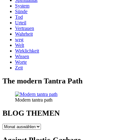
Spiritualität
System
Sünde
Tod
Urteil
Vertrauen
Wahrheit
weg
Welt
Wirklichkeit
Wissen
Worte
Zeit
The modern Tantra Path
Modern tantra path
BLOG THEMEN
BLOG
THEMEN
Against Plastic-Garbage