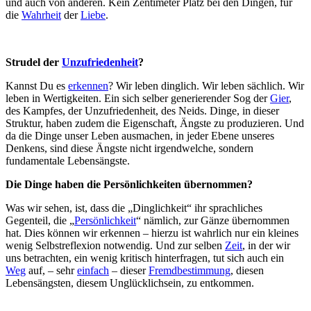
und auch von anderen. Kein Zentimeter Platz bei den Dingen, für
die
Wahrheit
der
Liebe
.
Strudel der
Unzufriedenheit
?
Kannst Du es
erkennen
? Wir leben dinglich. Wir leben sächlich. Wir
leben in Wertigkeiten. Ein sich selber generierender Sog der
Gier
,
des Kampfes, der Unzufriedenheit, des Neids. Dinge, in dieser
Struktur, haben zudem die Eigenschaft, Ängste zu produzieren. Und
da die Dinge unser Leben ausmachen, in jeder Ebene unseres
Denkens, sind diese Ängste nicht irgendwelche, sondern
fundamentale Lebensängste.
Die Dinge haben die Persönlichkeiten übernommen?
Was wir sehen, ist, dass die „Dinglichkeit“ ihr sprachliches
Gegenteil, die „
Persönlichkeit
“ nämlich, zur Gänze übernommen
hat. Dies können wir erkennen – hierzu ist wahrlich nur ein kleines
wenig Selbstreflexion notwendig. Und zur selben
Zeit
, in der wir
uns betrachten, ein wenig kritisch hinterfragen, tut sich auch ein
Weg
auf, – sehr
einfach
– dieser
Fremdbestimmung
, diesen
Lebensängsten, diesem Unglücklichsein, zu entkommen.