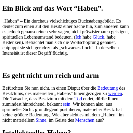
Ein Blick auf das Wort “Haben”.
„Haben“ – Ein durchaus vielschichtiges Buchstabengebilde. Es
deutet zum einen auf den Besitz einer Sache hin, zum anderen kann
es jedoch genauso einen sehr vagen, nicht präszisierbaren geistigen,
spirituellen Lebensumstand bedeuten. (
Ich
habe
Glück
, habe
Bedenken). Betrachtet man sich die Wortschöpfung genauer,
entpuppt sie sich geradezu als „schwarzes Loch“. In derselben
Intensität ist dieser Begriff flüchtig.
Es geht nicht um reich und arm
Befürchten Sie nun nicht, in einen Disput über die
Bedeutung
des
Besitztums, des materiellen „Habens“ hineingezogen zu
werden
.
Die Tatsache, dass Besitztum mit dem
Tod
endet, dürfte Ihnen,
zumindest hinreichend, bekannt
sein
. Wir können also, aus
spiritueller Sicht, grundlegend postulieren, materieller Besitz hat
keine größere Bedeutung. Wie aber sieht es mit dem „Haben“ im
nicht materiellem
Sinne
, im Geiste des
Menschen
aus?
Intellektuelles Haben?