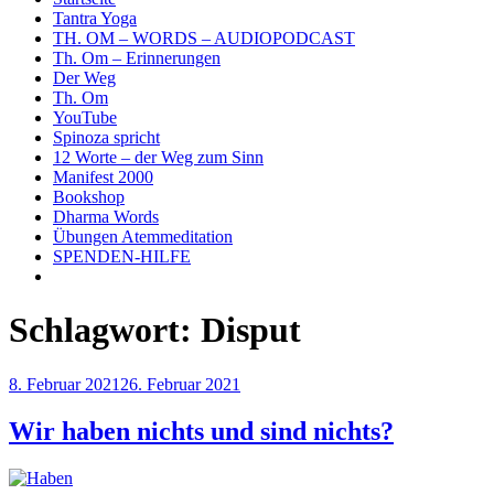
Tantra Yoga
TH. OM – WORDS – AUDIOPODCAST
Th. Om – Erinnerungen
Der Weg
Th. Om
YouTube
Spinoza spricht
12 Worte – der Weg zum Sinn
Manifest 2000
Bookshop
Dharma Words
Übungen Atemmeditation
SPENDEN-HILFE
Schlagwort:
Disput
Veröffentlicht
8. Februar 2021
26. Februar 2021
am
Wir haben nichts und sind nichts?