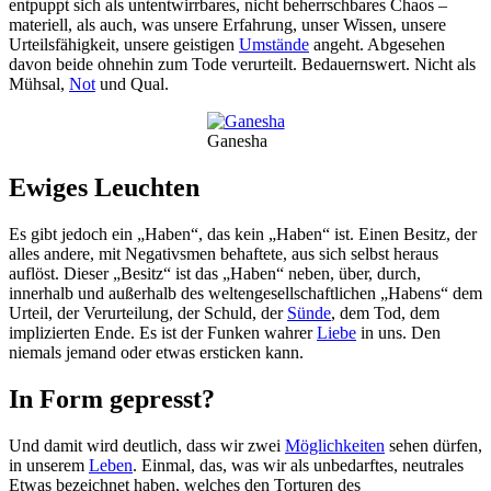
entpuppt sich als untentwirrbares, nicht beherrschbares Chaos –
materiell, als auch, was unsere Erfahrung, unser Wissen, unsere
Urteilsfähigkeit, unsere geistigen
Umstände
angeht. Abgesehen
davon beide ohnehin zum Tode verurteilt. Bedauernswert. Nicht als
Mühsal,
Not
und Qual.
Ganesha
Ewiges Leuchten
Es gibt jedoch ein „Haben“, das kein „Haben“ ist. Einen Besitz, der
alles andere, mit Negativsmen behaftete, aus sich selbst heraus
auflöst. Dieser „Besitz“ ist das „Haben“ neben, über, durch,
innerhalb und außerhalb des weltengesellschaftlichen „Habens“ dem
Urteil, der Verurteilung, der Schuld, der
Sünde
, dem Tod, dem
implizierten Ende. Es ist der Funken wahrer
Liebe
in uns. Den
niemals jemand oder etwas ersticken kann.
In Form gepresst?
Und damit wird deutlich, dass wir zwei
Möglichkeiten
sehen dürfen,
in unserem
Leben
. Einmal, das, was wir als unbedarftes, neutrales
Etwas bezeichnet haben, welches den Torturen des