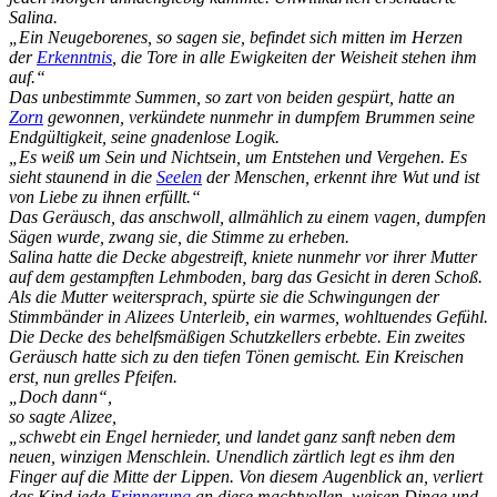
Salina.
„Ein Neugeborenes, so sagen sie, befindet sich mitten im Herzen
der
Erkenntnis
, die Tore in alle Ewigkeiten der Weisheit stehen ihm
auf.“
Das unbestimmte Summen, so zart von beiden gespürt, hatte an
Zorn
gewonnen, verkündete nunmehr in dumpfem Brummen seine
Endgültigkeit, seine gnadenlose Logik.
„Es weiß um Sein und Nichtsein, um Entstehen und Vergehen. Es
sieht staunend in die
Seelen
der Menschen, erkennt ihre Wut und ist
von Liebe zu ihnen erfüllt.“
Das Geräusch, das anschwoll, allmählich zu einem vagen, dumpfen
Sägen wurde, zwang sie, die Stimme zu erheben.
Salina hatte die Decke abgestreift, kniete nunmehr vor ihrer Mutter
auf dem gestampften Lehmboden, barg das Gesicht in deren Schoß.
Als die Mutter weitersprach, spürte sie die Schwingungen der
Stimmbänder in Alizees Unterleib, ein warmes, wohltuendes Gefühl.
Die Decke des behelfsmäßigen Schutzkellers erbebte. Ein zweites
Geräusch hatte sich zu den tiefen Tönen gemischt. Ein Kreischen
erst, nun grelles Pfeifen.
„Doch dann“,
so sagte Alizee,
„schwebt ein Engel hernieder, und landet ganz sanft neben dem
neuen, winzigen Menschlein. Unendlich zärtlich legt es ihm den
Finger auf die Mitte der Lippen. Von diesem Augenblick an, verliert
das Kind jede
Erinnerung
an diese machtvollen, weisen Dinge und