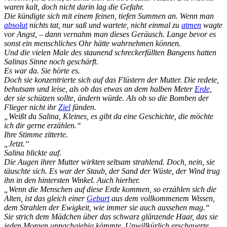
waren kalt, doch nicht darin lag die Gefahr.
Die kündigte sich mit einem feinen, tiefen Summen an. Wenn man
absolut
nichts tat, nur saß und wartete, nicht einmal zu
atmen
wagte
vor Angst, – dann vernahm man dieses Geräusch. Lange bevor es
sonst ein menschliches Ohr hätte wahrnehmen können.
Und die vielen Male des staunend schreckerfüllten Bangens hatten
Salinas Sinne noch geschärft.
Es war da. Sie hörte es.
Doch sie konzentrierte sich auf das Flüstern der Mutter. Die redete,
behutsam und leise, als ob das etwas an dem halben Meter
Erde
,
der sie schützen sollte, ändern würde. Als ob so die Bomben der
Flieger nicht ihr
Ziel
fänden.
„Weißt du Salina, Kleines, es gibt da eine Geschichte, die möchte
ich dir gerne erzählen.“
Ihre Stimme zitterte.
„Jetzt.“
Salina blickte auf.
Die Augen ihrer Mutter wirkten seltsam strahlend. Doch, nein, sie
täuschte sich. Es war der Staub, der Sand der Wüste, der Wind trug
ihn in den hintersten Winkel. Auch hierher.
„Wenn die Menschen auf diese Erde kommen, so erzählen sich die
Alten, ist das gleich einer
Geburt
aus dem vollkommenem Wissen,
dem Strahlen der Ewigkeit, wie immer sie auch aussehen mag.“
Sie strich dem Mädchen über das schwarz glänzende Haar, das sie
jeden Morgen unnachgiebig kämmte. Unwillkürlich erschauerte