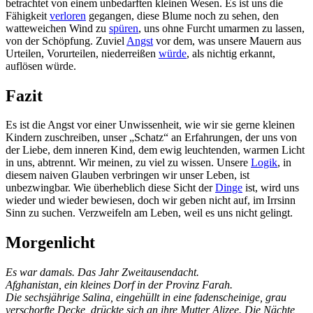
betrachtet von einem unbedarften kleinen Wesen. Es ist uns die
Fähigkeit
verloren
gegangen, diese Blume noch zu sehen, den
watteweichen Wind zu
spüren
, uns ohne Furcht umarmen zu lassen,
von der Schöpfung. Zuviel
Angst
vor dem, was unsere Mauern aus
Urteilen, Vorurteilen, niederreißen
würde
, als nichtig erkannt,
auflösen würde.
Fazit
Es ist die Angst vor einer Unwissenheit, wie wir sie gerne kleinen
Kindern zuschreiben, unser „Schatz“ an Erfahrungen, der uns von
der Liebe, dem inneren Kind, dem ewig leuchtenden, warmen Licht
in uns, abtrennt. Wir meinen, zu viel zu wissen. Unsere
Logik
, in
diesem naiven Glauben verbringen wir unser Leben, ist
unbezwingbar. Wie überheblich diese Sicht der
Dinge
ist, wird uns
wieder und wieder bewiesen, doch wir geben nicht auf, im Irrsinn
Sinn zu suchen. Verzweifeln am Leben, weil es uns nicht gelingt.
Morgenlicht
Es war damals. Das Jahr Zweitausendacht.
Afghanistan, ein kleines Dorf in der Provinz Farah.
Die sechsjährige Salina, eingehüllt in eine fadenscheinige, grau
verschorfte Decke, drückte sich an ihre Mutter Alizee. Die Nächte