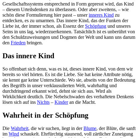
Gesellschaftssystems entsprechend in Form gepresst wird, das Kind
– diesem Urteilsdenken zu überlassen. Oder aber zweitens, – wie
schön diese Formulierung hier passt – unser
inneres Kind
zu
entdecken, es zu umarmen. Das innere Kind, das der Funken der
Liebe ist, der immer schon, als Essenz der
Schöpfung
und unseres
Seins in uns lag, wiederzuerkennen. Tatsächlich ist es unberührt von
den Schuldzuweisungen und Dogmen der Welt und kann uns darum
den
Frieden
bringen.
Das innere Kind
So offenbart sich denn, was es ist, dieses innere Kind, von dem wir
bereits so viel hörten. Es ist die Liebe. Sie hat keine Attribute nötig,
sie kennt gar keine Unterschiede. Wo sie, abseits von der Bedeutung
des Begriffs in unser verklausulierten Welt, wahrhaftig und
durchdringend erkannt wird, dehnt sie sich aus. Wird als
Wirklichkeit deutlich. Die Nebelschwaden des verhafteten Denkens
lösen sich auf ins
Nichts
–
Kinder
an die Macht.
Wahrheit in der Schöpfung
Die
Wahrheit
, die wir suchen, liegt in der
Blume
, der Blüte, die sanft
im
Wind
schaukelt. Ehrfürchtig staunend, voll zärtlicher Zuneigung