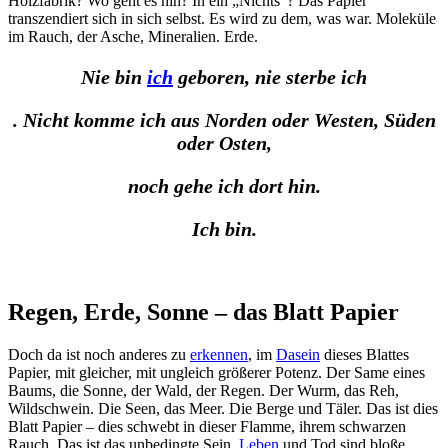
Holzfabrik? Wo geht es hin? In ein „Nichts“? Das Papier
transzendiert sich in sich selbst. Es wird zu dem, was war. Moleküle
im Rauch, der Asche, Mineralien. Erde.
Nie bin
ich
geboren, nie sterbe ich
. Nicht komme ich aus Norden oder Westen, Süden
oder Osten,
noch gehe ich dort hin.
Ich bin.
Regen, Erde, Sonne – das Blatt Papier
Doch da ist noch anderes zu
erkennen
, im
Dasein
dieses Blattes
Papier, mit gleicher, mit ungleich größerer Potenz. Der Same eines
Baums, die Sonne, der Wald, der Regen. Der Wurm, das Reh,
Wildschwein. Die Seen, das Meer. Die Berge und Täler. Das ist dies
Blatt Papier – dies schwebt in dieser Flamme, ihrem schwarzen
Rauch. Das ist das unbedingte Sein.
Leben
und Tod sind bloße