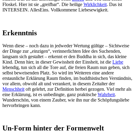
Floskel. Hier ist sie „greifbar“. Die heilige
Wirklichkeit
. Das ist
INTERSEIN. AllesEins. Vollkommene Liebesewigkeit.
Erkenntnis
Wenn diese – noch dazu in jedweder Wertung gültige – Sichtweise
der Dinge zur „einzigen“, verinnerlichten Idee des Suchenden,
langsam sich gestaltet – erkennt er den Buddha in sich, das kleine
Kind. Denn hier, in dieser Gewissheit der Einsheit, ist die
Liebe
lebendig, tun sich all die Tore auf, die freien Raum nun geben, sich
selbst beweisenden Platz. So wird im Weiteren eine andere
erstaunliche Erklärung Raum finden, im buddhistischen Verständnis,
vor allem, obwohl alt und verankert, in diesem Zeitalter der
Menschheit
oft gelehrt, zur Definition herbei gezogen. Viel mehr als
eine Erklärung, ist es unbedingte, ganz praktische
Wahrheit
.
Wunderschön, von einem Zauber, wie ihn nur die Schöpfungsliebe
hervorbringen kann.
Un-Form hinter der Formenwelt