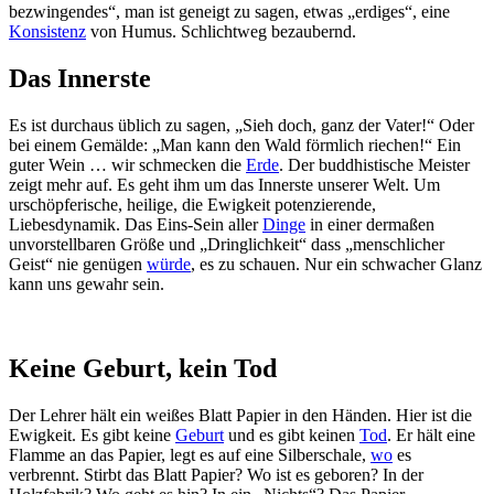
bezwingendes“, man ist geneigt zu sagen, etwas „erdiges“, eine
Konsistenz
von Humus. Schlichtweg bezaubernd.
Das Innerste
Es ist durchaus üblich zu sagen, „Sieh doch, ganz der Vater!“ Oder
bei einem Gemälde: „Man kann den Wald förmlich riechen!“ Ein
guter Wein … wir schmecken die
Erde
. Der buddhistische Meister
zeigt mehr auf. Es geht ihm um das Innerste unserer Welt. Um
urschöpferische, heilige, die Ewigkeit potenzierende,
Liebesdynamik. Das Eins-Sein aller
Dinge
in einer dermaßen
unvorstellbaren Größe und „Dringlichkeit“ dass „menschlicher
Geist“ nie genügen
würde
, es zu schauen. Nur ein schwacher Glanz
kann uns gewahr sein.
Keine Geburt, kein Tod
Der Lehrer hält ein weißes Blatt Papier in den Händen. Hier ist die
Ewigkeit. Es gibt keine
Geburt
und es gibt keinen
Tod
. Er hält eine
Flamme an das Papier, legt es auf eine Silberschale,
wo
es
verbrennt. Stirbt das Blatt Papier? Wo ist es geboren? In der