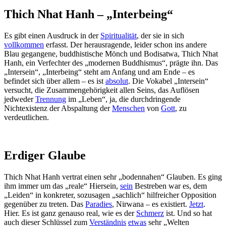
Thich Nhat Hanh – „Interbeing“
Es gibt einen Ausdruck in der
Spiritualität
, der sie in sich
vollkommen
erfasst. Der herausragende, leider schon ins andere
Blau gegangene, buddhistische Mönch und Bodisatwa, Thich Nhat
Hanh, ein Verfechter des „modernen Buddhismus“, prägte ihn. Das
„Intersein“, „Interbeing“ steht am Anfang und am Ende – es
befindet sich über allem – es ist
absolut
. Die Vokabel „Intersein“
versucht, die Zusammengehörigkeit allen Seins, das Auflösen
jedweder
Trennung
im „Leben“, ja, die durchdringende
Nichtexistenz der Abspaltung der
Menschen
von
Gott
, zu
verdeutlichen.
Erdiger Glaube
Thich Nhat Hanh vertrat einen sehr „bodennahen“ Glauben. Es ging
ihm immer um das „reale“ Hiersein,
sein
Bestreben war es, dem
„Leiden“ in konkreter, sozusagen „sachlich“ hilfreicher Opposition
gegenüber zu treten. Das
Paradies
, Nirwana – es existiert.
Jetzt
.
Hier. Es ist ganz genauso real, wie es der
Schmerz
ist. Und so hat
auch dieser Schlüssel zum
Verständnis
etwas
sehr „Welten