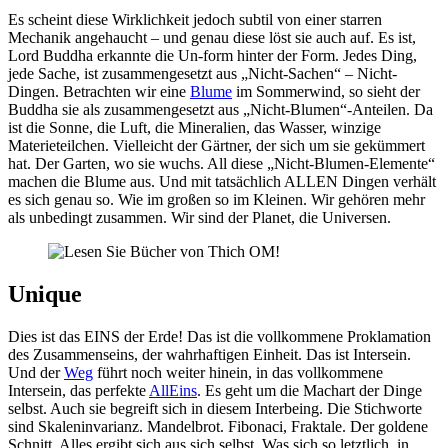
Es scheint diese Wirklichkeit jedoch subtil von einer starren
Mechanik angehaucht – und genau diese löst sie auch auf. Es ist,
Lord Buddha erkannte die Un-form hinter der Form. Jedes Ding,
jede Sache, ist zusammengesetzt aus „Nicht-Sachen“ – Nicht-
Dingen. Betrachten wir eine
Blume
im Sommerwind, so sieht der
Buddha sie als zusammengesetzt aus „Nicht-Blumen“-Anteilen. Da
ist die Sonne, die Luft, die Mineralien, das Wasser, winzige
Materieteilchen. Vielleicht der Gärtner, der sich um sie gekümmert
hat. Der Garten, wo sie wuchs. All diese „Nicht-Blumen-Elemente“
machen die Blume aus. Und mit tatsächlich ALLEN Dingen verhält
es sich genau so. Wie im großen so im Kleinen. Wir gehören mehr
als unbedingt zusammen. Wir sind der Planet, die Universen.
Unique
Dies ist das EINS der Erde! Das ist die vollkommene Proklamation
des Zusammenseins, der wahrhaftigen Einheit. Das ist Intersein.
Und der
Weg
führt noch weiter hinein, in das vollkommene
Intersein, das perfekte
AllEins
. Es geht um die Machart der Dinge
selbst. Auch sie begreift sich in diesem Interbeing. Die Stichworte
sind Skaleninvarianz. Mandelbrot. Fibonaci, Fraktale. Der goldene
Schnitt. Alles ergibt sich aus sich selbst. Was sich so letztlich, in