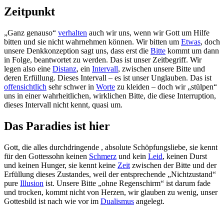
Zeitpunkt
„Ganz genauso“
verhalten
auch wir uns, wenn wir Gott um Hilfe
bitten und sie nicht wahrnehmen können. Wir bitten um
Etwas
, doch
unsere Denkkonzeption sagt uns, dass erst die
Bitte
kommt um dann
in Folge, beantwortet zu werden. Das ist unser Zeitbegriff. Wir
legen also eine
Distanz
, ein
Intervall
, zwischen unsere Bitte und
deren Erfüllung. Dieses Intervall – es ist unser Unglauben. Das ist
offensichtlich
sehr schwer in
Worte
zu kleiden – doch wir „stülpen“
uns in einer wahrheitlichen, wirklichen Bitte, die diese Interruption,
dieses Intervall nicht kennt, quasi um.
Das Paradies ist hier
Gott, die alles durchdringende , absolute Schöpfungsliebe, sie kennt
für den Gottessohn keinen
Schmerz
und kein
Leid
, keinen Durst
und keinen Hunger, sie kennt keine
Zeit
zwischen der Bitte und der
Erfüllung dieses Zustandes, weil der entsprechende „Nichtzustand“
pure
Illusion
ist. Unsere Bitte „ohne Regenschirm“ ist darum fade
und trocken, kommt nicht von Herzen, wir glauben zu wenig, unser
Gottesbild ist nach wie vor im
Dualismus
angelegt.