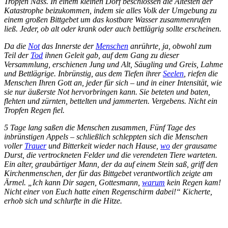
Tropfen Nass. In einem kleinen Dorf beschlossen die Ältesten der
Katastrophe beizukommen, indem sie alles Volk der Umgebung zu
einem großen Bittgebet um das kostbare Wasser zusammenrufen
ließ. Jeder, ob alt oder krank oder auch bettlägrig sollte erscheinen.
Da die
Not
das Innerste der
Menschen
anrührte, ja, obwohl zum
Teil der
Tod
ihnen Geleit gab, auf dem Gang zu dieser
Versammlung, erschienen Jung und Alt, Säugling und Greis, Lahme
und Bettlägrige. Inbrünstig, aus dem Tiefen ihrer
Seelen
, riefen die
Menschen Ihren Gott an, jeder für sich – und in einer Intensität, wie
sie nur äußerste Not hervorbringen kann. Sie beteten und baten,
flehten und zürnten, bettelten und jammerten. Vergebens. Nicht ein
Tropfen Regen fiel.
5 Tage lang saßen die Menschen zusammen, Fünf Tage des
inbrünstigen Appels – schließlich schleppten sich die Menschen
voller
Trauer
und Bitterkeit wieder nach Hause,
wo
der grausame
Durst, die vertrockneten Felder und die verendeten Tiere warteten.
Ein alter, graubärtiger Mann, der da auf einem Stein saß, griff den
Kirchenmenschen, der für das Bittgebet verantwortlich zeigte am
Ärmel. „Ich kann Dir sagen, Gottesmann,
warum
kein Regen kam!
Nicht einer von Euch hatte einen Regenschirm dabei!“ Kicherte,
erhob sich und schlurfte in die Hitze.