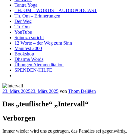
Tantra Yoga
TH. OM – WORDS – AUDIOPODCAST
Th. Om – Erinnerungen
Der Weg
Th. Om
YouTube
Spinoza spricht
12 Worte – der Weg zum Sinn
Manifest 2000
Bookshop
Dharma Words
Übungen Atemmeditation
SPENDEN-HILFE
Veröffentlicht
23. März 2025
23. März 2025
von
Thom Delißen
am
Das „teuflische“ „Intervall“
Verborgen
Immer wieder wird uns zugetragen, das Paradies sei gegenwärtig,