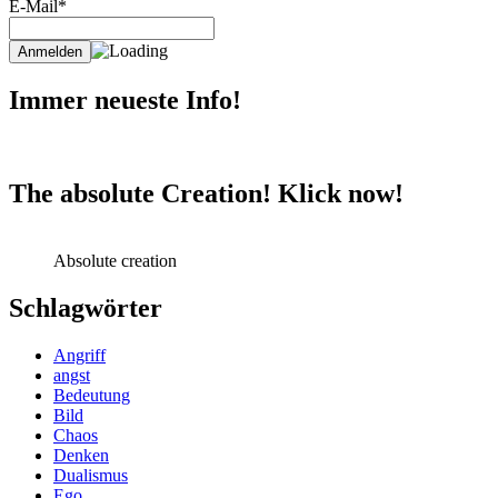
E-Mail*
Immer neueste Info!
The absolute Creation! Klick now!
Absolute creation
Schlagwörter
Angriff
angst
Bedeutung
Bild
Chaos
Denken
Dualismus
Ego