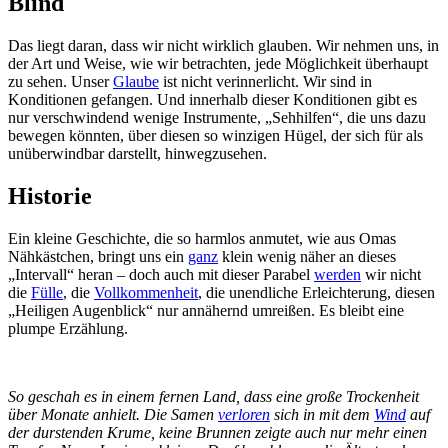
Blind
Das liegt daran, dass wir nicht wirklich glauben. Wir nehmen uns, in
der Art und Weise, wie wir betrachten, jede Möglichkeit überhaupt
zu sehen. Unser
Glaube
ist nicht verinnerlicht. Wir sind in
Konditionen gefangen. Und innerhalb dieser Konditionen gibt es
nur verschwindend wenige Instrumente, „Sehhilfen“, die uns dazu
bewegen könnten, über diesen so winzigen Hügel, der sich für als
unüberwindbar darstellt, hinwegzusehen.
Historie
Ein kleine Geschichte, die so harmlos anmutet, wie aus Omas
Nähkästchen, bringt uns ein
ganz
klein wenig näher an dieses
„Intervall“ heran – doch auch mit dieser Parabel
werden
wir nicht
die
Fülle
, die
Vollkommenheit
, die unendliche Erleichterung, diesen
„Heiligen Augenblick“ nur annähernd umreißen. Es bleibt eine
plumpe Erzählung.
So geschah es in einem fernen Land, dass eine große Trockenheit
über Monate anhielt. Die Samen
verloren
sich in mit dem
Wind
auf
der durstenden Krume, keine Brunnen zeigte auch nur mehr einen