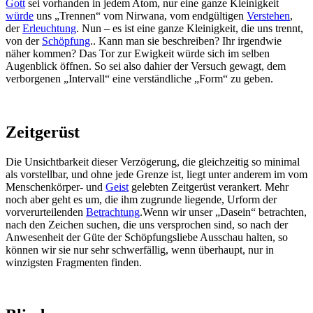
Gott
sei vorhanden in jedem Atom, nur eine ganze Kleinigkeit
würde
uns „Trennen“ vom Nirwana, vom endgültigen
Verstehen
,
der
Erleuchtung
. Nun – es ist eine ganze Kleinigkeit, die uns trennt,
von der
Schöpfung
.. Kann man sie beschreiben? Ihr irgendwie
näher kommen? Das Tor zur Ewigkeit würde sich im selben
Augenblick öffnen. So sei also dahier der Versuch gewagt, dem
verborgenen „Intervall“ eine verständliche „Form“ zu geben.
Zeitgerüst
Die Unsichtbarkeit dieser Verzögerung, die gleichzeitig so minimal
als vorstellbar, und ohne jede Grenze ist, liegt unter anderem im vom
Menschenkörper- und
Geist
gelebten Zeitgerüst verankert. Mehr
noch aber geht es um, die ihm zugrunde liegende, Urform der
vorverurteilenden
Betrachtung
.Wenn wir unser „Dasein“ betrachten,
nach den Zeichen suchen, die uns versprochen sind, so nach der
Anwesenheit der Güte der Schöpfungsliebe Ausschau halten, so
können wir sie nur sehr schwerfällig, wenn überhaupt, nur in
winzigsten Fragmenten finden.