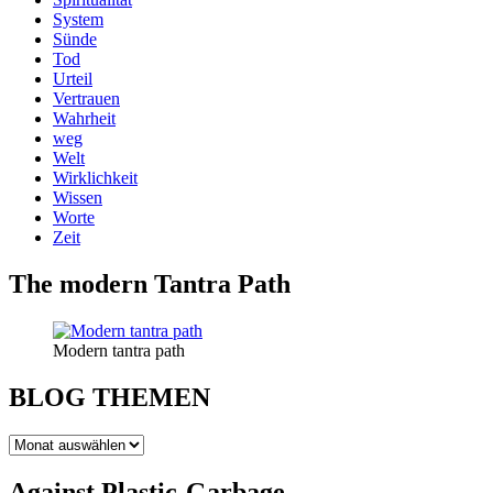
System
Sünde
Tod
Urteil
Vertrauen
Wahrheit
weg
Welt
Wirklichkeit
Wissen
Worte
Zeit
The modern Tantra Path
Modern tantra path
BLOG THEMEN
BLOG
THEMEN
Against Plastic-Garbage