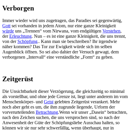
Verborgen
Immer wieder wird uns zugetragen, das Paradies sei gegenwärtig,
Gott
sei vorhanden in jedem Atom, nur eine ganze Kleinigkeit
würde
uns „Trennen“ vom Nirwana, vom endgültigen
Verstehen
,
der
Erleuchtung
. Nun – es ist eine ganze Kleinigkeit, die uns trennt,
von der
Schöpfung
.. Kann man sie beschreiben? Ihr irgendwie
näher kommen? Das Tor zur Ewigkeit würde sich im selben
Augenblick öffnen. So sei also dahier der Versuch gewagt, dem
verborgenen „Intervall“ eine verständliche „Form“ zu geben.
Zeitgerüst
Die Unsichtbarkeit dieser Verzögerung, die gleichzeitig so minimal
als vorstellbar, und ohne jede Grenze ist, liegt unter anderem im vom
Menschenkörper- und
Geist
gelebten Zeitgerüst verankert. Mehr
noch aber geht es um, die ihm zugrunde liegende, Urform der
vorverurteilenden
Betrachtung
.Wenn wir unser „Dasein“ betrachten,
nach den Zeichen suchen, die uns versprochen sind, so nach der
Anwesenheit der Güte der Schöpfungsliebe Ausschau halten, so
können wir sie nur sehr schwerfällig, wenn überhaupt, nur in