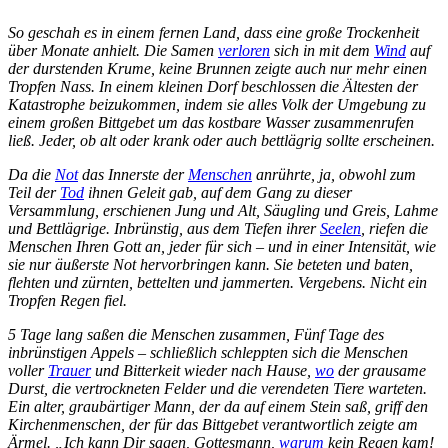
So geschah es in einem fernen Land, dass eine große Trockenheit
über Monate anhielt. Die Samen
verloren
sich in mit dem
Wind
auf
der durstenden Krume, keine Brunnen zeigte auch nur mehr einen
Tropfen Nass. In einem kleinen Dorf beschlossen die Ältesten der
Katastrophe beizukommen, indem sie alles Volk der Umgebung zu
einem großen Bittgebet um das kostbare Wasser zusammenrufen
ließ. Jeder, ob alt oder krank oder auch bettlägrig sollte erscheinen.
Da die
Not
das Innerste der
Menschen
anrührte, ja, obwohl zum
Teil der
Tod
ihnen Geleit gab, auf dem Gang zu dieser
Versammlung, erschienen Jung und Alt, Säugling und Greis, Lahme
und Bettlägrige. Inbrünstig, aus dem Tiefen ihrer
Seelen
, riefen die
Menschen Ihren Gott an, jeder für sich – und in einer Intensität, wie
sie nur äußerste Not hervorbringen kann. Sie beteten und baten,
flehten und zürnten, bettelten und jammerten. Vergebens. Nicht ein
Tropfen Regen fiel.
5 Tage lang saßen die Menschen zusammen, Fünf Tage des
inbrünstigen Appels – schließlich schleppten sich die Menschen
voller
Trauer
und Bitterkeit wieder nach Hause,
wo
der grausame
Durst, die vertrockneten Felder und die verendeten Tiere warteten.
Ein alter, graubärtiger Mann, der da auf einem Stein saß, griff den
Kirchenmenschen, der für das Bittgebet verantwortlich zeigte am
Ärmel. „Ich kann Dir sagen, Gottesmann,
warum
kein Regen kam!