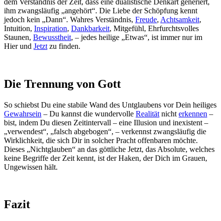
dem Verständnis der Zeit, dass eine dualistische Denkart generiert,
ihm zwangsläufig „angehört“. Die Liebe der Schöpfung kennt
jedoch kein „Dann“. Wahres Verständnis,
Freude
,
Achtsamkeit
,
Intuition,
Inspiration
,
Dankbarkeit
, Mitgefühl, Ehrfurchtsvolles
Staunen,
Bewusstheit
, – jedes heilige „Etwas“, ist immer nur im
Hier und
Jetzt
zu finden.
Die Trennung von Gott
So schiebst Du eine stabile Wand des Untglaubens vor Dein heiliges
Gewahrsein
– Du kannst die wundervolle
Realität
nicht
erkennen
–
bist, indem Du diesen Zeitintervall – eine Illusion und inexistent –
„verwendest“, „falsch abgebogen“, – verkennst zwangsläufig die
Wirklichkeit, die sich Dir in solcher Pracht offenbaren möchte.
Dieses „Nichtglauben“ an das göttliche Jetzt, das Absolute, welches
keine Begriffe der Zeit kennt, ist der Haken, der Dich im Grauen,
Ungewissen hält.
Fazit