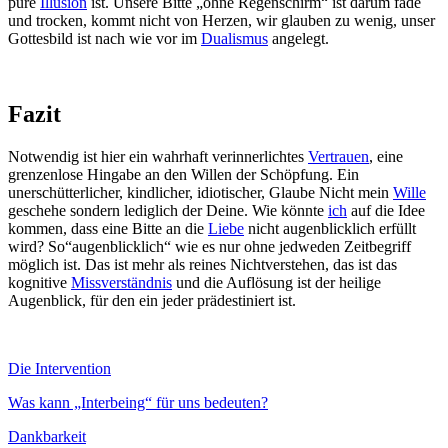
pure
Illusion
ist. Unsere Bitte „ohne Regenschirm“ ist darum fade
und trocken, kommt nicht von Herzen, wir glauben zu wenig, unser
Gottesbild ist nach wie vor im
Dualismus
angelegt.
Fazit
Notwendig ist hier ein wahrhaft verinnerlichtes
Vertrauen
, eine
grenzenlose Hingabe an den Willen der Schöpfung. Ein
unerschütterlicher, kindlicher, idiotischer, Glaube Nicht mein
Wille
geschehe sondern lediglich der Deine. Wie könnte
ich
auf die Idee
kommen, dass eine Bitte an die
Liebe
nicht augenblicklich erfüllt
wird? So“augenblicklich“ wie es nur ohne jedweden Zeitbegriff
möglich ist. Das ist mehr als reines Nichtverstehen, das ist das
kognitive
Missverständnis
und die Auflösung ist der heilige
Augenblick, für den ein jeder prädestiniert ist.
Die Intervention
Was kann „Interbeing“ für uns bedeuten?
Dankbarkeit