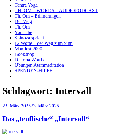
Tantra Yoga
TH. OM – WORDS – AUDIOPODCAST
Th. Om – Erinnerungen
Der Weg
Th. Om
YouTube
Spinoza spricht
12 Worte – der Weg zum Sinn
Manifest 2000
Bookshop
Dharma Words
Übungen Atemmeditation
SPENDEN-HILFE
Schlagwort:
Intervall
Veröffentlicht
23. März 2025
23. März 2025
am
Das „teuflische“ „Intervall“