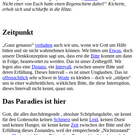
Nicht einer von Euch hatte einen Regenschirm dabei!“ Kicherte,
erhob sich und schlurfte in die Hitze.
Zeitpunkt
„Ganz genauso“
verhalten
auch wir uns, wenn wir Gott um Hilfe
bitten und sie nicht wahrnehmen können. Wir bitten um
Etwas
, doch
unsere Denkkonzeption sagt uns, dass erst die
Bitte
kommt um dann
in Folge, beantwortet zu werden. Das ist unser Zeitbegriff. Wir
legen also eine
Distanz
, ein
Intervall
, zwischen unsere Bitte und
deren Erfüllung. Dieses Intervall – es ist unser Unglauben. Das ist
offensichtlich
sehr schwer in
Worte
zu kleiden – doch wir „stülpen“
uns in einer wahrheitlichen, wirklichen Bitte, die diese Interruption,
dieses Intervall nicht kennt, quasi um.
Das Paradies ist hier
Gott, die alles durchdringende , absolute Schöpfungsliebe, sie kennt
für den Gottessohn keinen
Schmerz
und kein
Leid
, keinen Durst
und keinen Hunger, sie kennt keine
Zeit
zwischen der Bitte und der
Erfüllung dieses Zustandes, weil der entsprechende „Nichtzustand“