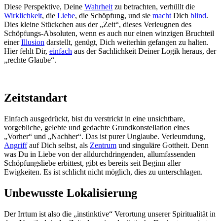
Diese Perspektive, Deine
Wahrheit
zu betrachten, verhüllt die
Wirklichkeit
, die
Liebe
, die Schöpfung, und sie
macht
Dich
blind
.
Dies kleine Stückchen aus der „Zeit“, dieses Verleugnen des
Schöpfungs-Absoluten, wenn es auch nur einen winzigen Bruchteil
einer
Illusion
darstellt, genügt, Dich weiterhin gefangen zu halten.
Hier fehlt Dir,
einfach
aus der Sachlichkeit Deiner Logik heraus, der
„rechte Glaube“.
Zeitstandart
Einfach ausgedrückt, bist du verstrickt in eine unsichtbare,
vorgebliche, gelebte und gedachte Grundkonstellation eines
„Vorher“ und „Nachher“. Das ist purer Unglaube. Verleumdung,
Angriff
auf Dich selbst, als
Zentrum
und singuläre Gottheit. Denn
was Du in Liebe von der alldurchdringenden, allumfassenden
Schöpfungsliebe erbittest, gibt es bereits seit Beginn aller
Ewigkeiten. Es ist schlicht nicht möglich, dies zu unterschlagen.
Unbewusste Lokalisierung
Der Irrtum ist also die „instinktive“ Verortung unserer Spiritualität in