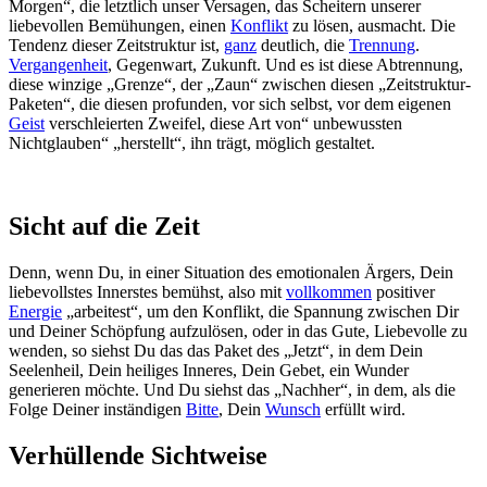
Morgen“, die letztlich unser Versagen, das Scheitern unserer
liebevollen Bemühungen, einen
Konflikt
zu lösen, ausmacht. Die
Tendenz dieser Zeitstruktur ist,
ganz
deutlich, die
Trennung
.
Vergangenheit
, Gegenwart, Zukunft. Und es ist diese Abtrennung,
diese winzige „Grenze“, der „Zaun“ zwischen diesen „Zeitstruktur-
Paketen“, die diesen profunden, vor sich selbst, vor dem eigenen
Geist
verschleierten Zweifel, diese Art von“ unbewussten
Nichtglauben“ „herstellt“, ihn trägt, möglich gestaltet.
Sicht auf die Zeit
Denn, wenn Du, in einer Situation des emotionalen Ärgers, Dein
liebevollstes Innerstes bemühst, also mit
vollkommen
positiver
Energie
„arbeitest“, um den Konflikt, die Spannung zwischen Dir
und Deiner Schöpfung aufzulösen, oder in das Gute, Liebevolle zu
wenden, so siehst Du das das Paket des „Jetzt“, in dem Dein
Seelenheil, Dein heiliges Inneres, Dein Gebet, ein Wunder
generieren möchte. Und Du siehst das „Nachher“, in dem, als die
Folge Deiner inständigen
Bitte
, Dein
Wunsch
erfüllt wird.
Verhüllende Sichtweise