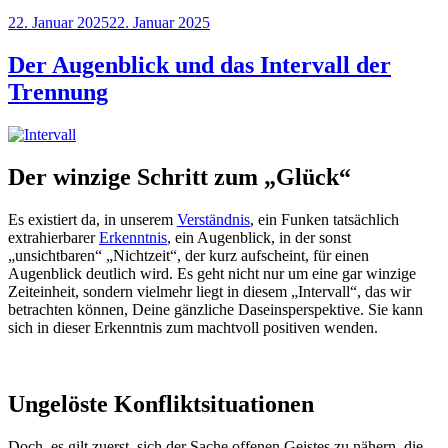
Veröffentlicht
22. Januar 2025
22. Januar 2025
am
Der Augenblick und das Intervall der
Trennung
Der winzige Schritt zum „Glück“
Es existiert da, in unserem
Verständnis
, ein Funken tatsächlich
extrahierbarer
Erkenntnis
, ein Augenblick, in der sonst
„unsichtbaren“ „Nichtzeit“, der kurz aufscheint, für einen
Augenblick deutlich wird. Es geht nicht nur um eine gar winzige
Zeiteinheit, sondern vielmehr liegt in diesem „Intervall“, das wir
betrachten können, Deine gänzliche Daseinsperspektive. Sie kann
sich in dieser Erkenntnis zum machtvoll positiven wenden.
Ungelöste Konfliktsituationen
Doch, es gilt zuerst, sich der Sache offenen Geistes zu nähern, die