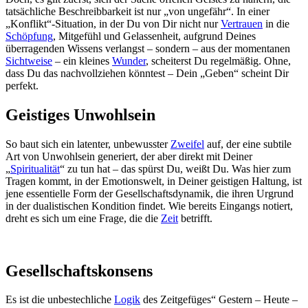
tatsächliche Beschreibbarkeit ist nur „von ungefähr“. In einer
„Konflikt“-Situation, in der Du von Dir nicht nur
Vertrauen
in die
Schöpfung
, Mitgefühl und Gelassenheit, aufgrund Deines
überragenden Wissens verlangst – sondern – aus der momentanen
Sichtweise
– ein kleines
Wunder
, scheiterst Du regelmäßig. Ohne,
dass Du das nachvollziehen könntest – Dein „Geben“ scheint Dir
perfekt.
Geistiges Unwohlsein
So baut sich ein latenter, unbewusster
Zweifel
auf, der eine subtile
Art von Unwohlsein generiert, der aber direkt mit Deiner
„
Spiritualität
“ zu tun hat – das spürst Du, weißt Du. Was hier zum
Tragen kommt, in der Emotionswelt, in Deiner geistigen Haltung, ist
jene essentielle Form der Gesellschaftsdynamik, die ihren Urgrund
in der dualistischen Kondition findet. Wie bereits Eingangs notiert,
dreht es sich um eine Frage, die die
Zeit
betrifft.
Gesellschaftskonsens
Es ist die unbestechliche
Logik
des Zeitgefüges“ Gestern – Heute –